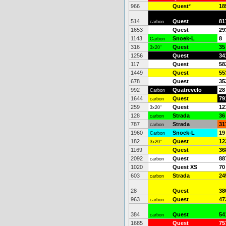
966
Quest
*
18
514
Quest
81
carbon
1653
Quest
29
1143
Snoek-L
8
Carbon
316
Quest
35
3x20"
1256
Quest
34
117
Quest
58
1449
Quest
55
678
Quest
35
992
Quatrevelo
28
Carbon
1644
Quest
79
carbon
259
Quest
12
3x20"
128
Strada
36
carbon
787
Strada
31
carbon
1960
Snoek-L
19
Carbon
182
Quest
12
3x20"
1169
Quest
36
2092
Quest
88
carbon
1020
Quest XS
70
603
Strada
24
carbon
28
Quest
38
963
Quest
47
carbon
384
Quest
54
carbon
1685
Quest
75