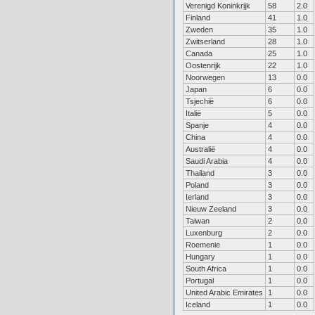
Verenigd Koninkrijk
58
2.0
Finland
41
1.0
Zweden
35
1.0
Zwitserland
28
1.0
Canada
25
1.0
Oostenrijk
22
1.0
Noorwegen
13
0.0
Japan
6
0.0
Tsjechië
6
0.0
Italië
5
0.0
Spanje
4
0.0
China
4
0.0
Australië
4
0.0
Saudi Arabia
4
0.0
Thailand
3
0.0
Poland
3
0.0
Ierland
3
0.0
Nieuw Zeeland
3
0.0
Taiwan
2
0.0
Luxenburg
2
0.0
Roemenie
1
0.0
Hungary
1
0.0
South Africa
1
0.0
Portugal
1
0.0
United Arabic Emirates
1
0.0
Iceland
1
0.0