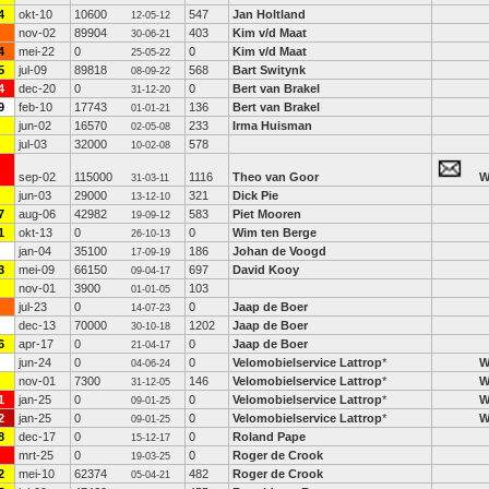
4
okt-10
10600
547
Jan Holtland
12-05-12
nov-02
89904
403
Kim v/d Maat
30-06-21
4
mei-22
0
0
Kim v/d Maat
25-05-22
5
jul-09
89818
568
Bart Switynk
08-09-22
4
dec-20
0
0
Bert van Brakel
31-12-20
9
feb-10
17743
136
Bert van Brakel
01-01-21
jun-02
16570
233
Irma Huisman
02-05-08
jul-03
32000
578
10-02-08
sep-02
115000
1116
Theo van Goor
31-03-11
jun-03
29000
321
Dick Pie
13-12-10
7
aug-06
42982
583
Piet Mooren
19-09-12
1
okt-13
0
0
Wim ten Berge
26-10-13
jan-04
35100
186
Johan de Voogd
17-09-19
3
mei-09
66150
697
David Kooy
09-04-17
nov-01
3900
103
01-01-05
jul-23
0
0
Jaap de Boer
14-07-23
dec-13
70000
1202
Jaap de Boer
30-10-18
6
apr-17
0
0
Jaap de Boer
21-04-17
jun-24
0
0
Velomobielservice Lattrop
*
04-06-24
nov-01
7300
146
Velomobielservice Lattrop
*
31-12-05
1
jan-25
0
0
Velomobielservice Lattrop
*
09-01-25
2
jan-25
0
0
Velomobielservice Lattrop
*
09-01-25
8
dec-17
0
0
Roland Pape
15-12-17
mrt-25
0
0
Roger de Crook
19-03-25
2
mei-10
62374
482
Roger de Crook
05-04-21