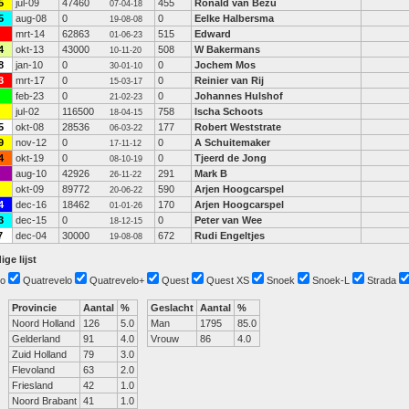
5
jul-09
47460
455
Ronald van Bezu
07-04-18
5
aug-08
0
0
Eelke Halbersma
19-08-08
mrt-14
62863
515
Edward
01-06-23
4
okt-13
43000
508
W Bakermans
10-11-20
8
jan-10
0
0
Jochem Mos
30-01-10
3
mrt-17
0
0
Reinier van Rij
15-03-17
feb-23
0
0
Johannes Hulshof
21-02-23
jul-02
116500
758
Ischa Schoots
18-04-15
5
okt-08
28536
177
Robert Weststrate
06-03-22
9
nov-12
0
0
A Schuitemaker
17-11-12
4
okt-19
0
0
Tjeerd de Jong
08-10-19
aug-10
42926
291
Mark B
26-11-22
okt-09
89772
590
Arjen Hoogcarspel
20-06-22
4
dec-16
18462
170
Arjen Hoogcarspel
01-01-26
3
dec-15
0
0
Peter van Wee
18-12-15
7
dec-04
30000
672
Rudi Engeltjes
19-08-08
ige lijst
o
Quatrevelo
Quatrevelo+
Quest
Quest XS
Snoek
Snoek-L
Strada
Provincie
Aantal
%
Geslacht
Aantal
%
Noord Holland
126
5.0
Man
1795
85.0
Gelderland
91
4.0
Vrouw
86
4.0
Zuid Holland
79
3.0
Flevoland
63
2.0
Friesland
42
1.0
Noord Brabant
41
1.0