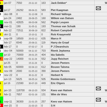
5
jan-07
7550
163
Jack Dekker
*
23-11-10
7
jul-17
26292
583
Piet Kaagman
06-04-21
3
dec-08
0
0
Richard Vallinga
31-12-08
jun-24
2482
160
Willem van Dalsen
26-09-25
nov-01
42825
562
Pepijn Leupen
06-03-08
1
mei-11
190
193
Thomas van Schaik
31-05-11
2
feb-12
72511
822
Robert Campbell
30-06-19
3
okt-11
0
0
Rob Kraayeveld
15-10-11
3
sep-09
18500
635
Marco H
20-02-12
feb-17
6540
119
Harry de Graaf
25-09-21
1
feb-17
0
0
P J Dwarshuis
07-02-17
1
dec-04
50000
703
Rienk Jepkema
04-11-10
jul-10
70000
404
Ida Sabelis
26-01-25
7
sep-22
14000
552
Jupp Reichert
01-11-24
jul-25
0
0
Jeroen Peeters
15-11-24
2
feb-05
60000
612
Bouwe Talsma
02-04-13
8
nov-09
2000
390
Jeroen Peeters
01-05-10
7
nov-22
0
0
Herbert N
30-11-22
jun-13
5625
505
Remke Geldermans
06-05-14
5
jul-16
21590
449
Eric Olgers
30-07-20
0
jan-10
118700
934
Kees van Hattem
09-10-20
2
feb-11
7657
131
Wim de Vries
02-01-16
1
sep-11
36300
257
Kees van Hattem
21-01-25
7
mrt-15
0
0
S H
21-03-15