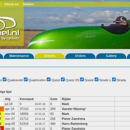
About us
Dealers
Maintenance
Drivers
Orders
Gallery
o
Quatrevelo
Quatrevelo+
Quest
Quest XS
Snoek
Snoek-L
Strada
ige lijst
Afg
Kmstand
Gem
Rijder
jul-18
0
0
Mark
03-07-18
apr-18
37210
399
Xander Niezing
*
12-01-26
3
nov-04
18083
93
Mark
07-01-21
7
nov-07
21712
256
Pieter Zandstra
23-11-14
5
aug-08
51919
490
Hans Battenberg
14-06-17
0
nov-16
0
0
Pieter Zandstra
14-11-16