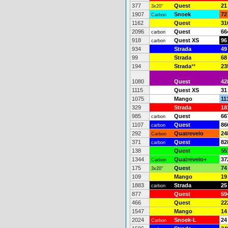
377
Quest
21
3x20"
1907
Snoek
72
Carbon
1162
Quest
31
2096
Quest
66
carbon
918
Quest XS
96
carbon
934
Strada
49
99
Strada
68
194
Strada
**
23
1080
Quest
42
1115
Quest XS
31
1075
Mango
11
329
Strada
18
985
Quest
66
carbon
1107
Quest
86
carbon
292
Quatrevelo
24
Carbon
371
Quest
82
carbon
138
Quest
55
1344
Quatrevelo+
37
Carbon
175
Quest
74
3x20"
109
Mango
19
1883
Strada
25
carbon
877
Quest
59
466
Quest
22
1547
Mango
14
2024
Snoek-L
24
Carbon