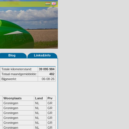
Blog
Links&Info
Totale kilometerstand:
39 095 984
Totaal maandgemiddelde:
482
Bijgewerkt:
06-08-26
Woonplaats
Land
Prv
Groningen
NL
GR
Groningen
NL
GR
Groningen
NL
GR
Groningen
NL
GR
Groningen
NL
GR
Groningen
NL
GR