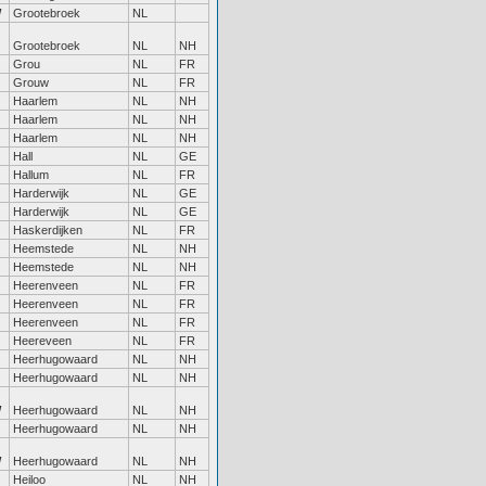
W
Grootebroek
NL
Grootebroek
NL
NH
Grou
NL
FR
Grouw
NL
FR
Haarlem
NL
NH
Haarlem
NL
NH
Haarlem
NL
NH
Hall
NL
GE
Hallum
NL
FR
Harderwijk
NL
GE
Harderwijk
NL
GE
Haskerdijken
NL
FR
Heemstede
NL
NH
Heemstede
NL
NH
Heerenveen
NL
FR
Heerenveen
NL
FR
Heerenveen
NL
FR
Heereveen
NL
FR
Heerhugowaard
NL
NH
Heerhugowaard
NL
NH
W
Heerhugowaard
NL
NH
Heerhugowaard
NL
NH
W
Heerhugowaard
NL
NH
Heiloo
NL
NH