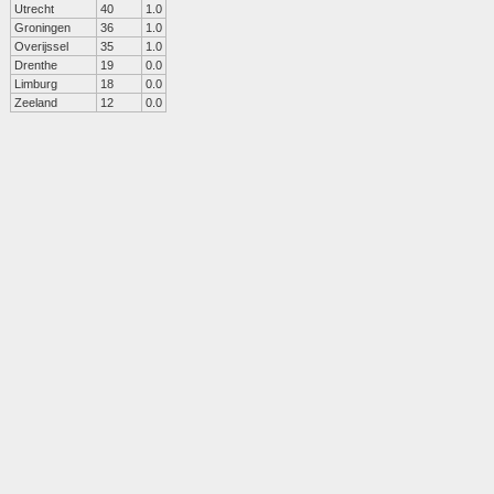
Utrecht
40
1.0
Groningen
36
1.0
Overijssel
35
1.0
Drenthe
19
0.0
Limburg
18
0.0
Zeeland
12
0.0