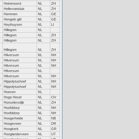
Heinenoord
NL
ZH
Hellevoetsluis
NL
ZH
Hemmen
NL
GE
Hengelo gld
NL
GE
Heythuysen
NL
LI
Hillegom
NL
Hillegom
NL
ZH
Hillegom
NL
ZH
Hillegom
NL
ZH
Hilversum
NL
NH
Hilversum
NL
NH
Hilversum
NL
NH
Hilversum
NL
Hilversum
NL
NH
Hippolytushoef
NL
NH
W
Hippolytushoef
NL
NH
Hoeven
NL
Hoge Hexel
NL
OV
Honselersdijk
NL
ZH
Hoofddorp
NL
NH
Hoofddorp
NL
NH
Hoogerheide
NL
NB
Hoogeveen
NL
DR
Hoogkerk
NL
GR
Hooglanderveen
NL
UT