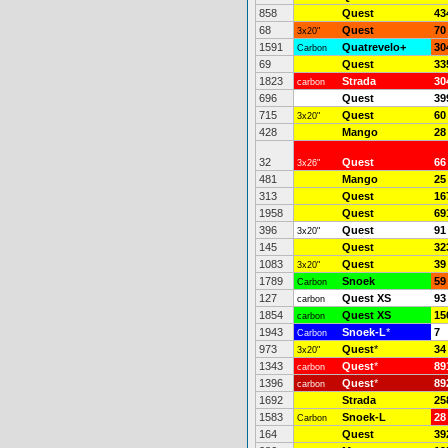
858
Quest
43
68
Quest
70
3x20"
1591
Quatrevelo+
30
Carbon
69
Quest
33
1823
Strada
30
carbon
696
Quest
39
715
Quest
60
3x20"
428
Mango
28
32
Quest
66
3x26"
481
Mango
25
313
Quest
16
1958
Quest
69
396
Quest
91
3x20"
145
Quest
32
1083
Quest
39
3x20"
1789
Snoek
59
Carbon
127
Quest XS
93
carbon
1854
Quest XS
15
carbon
1943
Snoek-L
*
7
Carbon
973
Quest
*
34
3x20"
1343
Quest
*
89
carbon
1396
Quest
*
89
carbon
1692
Strada
25
1583
Snoek-L
28
Carbon
164
Quest
39