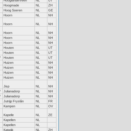
Hooglanderveen
NL
UT
Hoogmade
NL
ZH
Hoog Soeren
NL
GE
Hoorn
NL
NH
Hoorn
NL
NH
Hoorn
NL
NH
Hoorn
NL
NH
Hoorn
NL
NH
Houten
NL
UT
Houten
NL
UT
W
Houten
NL
UT
Huizen
NL
NH
Huizen
NL
NH
Huizen
NL
NH
Huizen
NL
NH
Jisp
NL
NH
W
Julianadorp
NL
NH
W
Julianadorp
NL
NH
Jutrijp Fryslân
NL
FR
Kampen
NL
OV
Kapelle
NL
ZE
Kapellen
NL
Kapellen
NL
Katwijk
NL
ZH