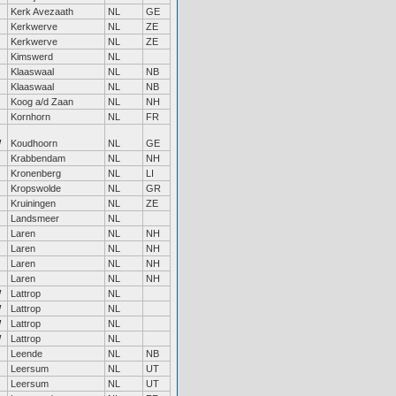
Kerk Avezaath
NL
GE
Kerkwerve
NL
ZE
Kerkwerve
NL
ZE
Kimswerd
NL
Klaaswaal
NL
NB
Klaaswaal
NL
NB
Koog a/d Zaan
NL
NH
Kornhorn
NL
FR
W
Koudhoorn
NL
GE
Krabbendam
NL
NH
Kronenberg
NL
LI
Kropswolde
NL
GR
Kruiningen
NL
ZE
Landsmeer
NL
Laren
NL
NH
Laren
NL
NH
Laren
NL
NH
Laren
NL
NH
W
Lattrop
NL
W
Lattrop
NL
W
Lattrop
NL
W
Lattrop
NL
Leende
NL
NB
Leersum
NL
UT
Leersum
NL
UT