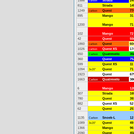
1586
Strada
24
carbon
811
Strada
14
1249
Quest
77
carbon
895
Mango
31
1200
Mango
71
102
Mango
72
42
Quest
55
1860
Quest
60
carbon
1026
Quest XS
17
carbon
650
Quatrevelo
35
Carbon
360
Quest
75
599
Quest XS
11
1094
Quest
71
3x20"
1923
Quest
67
1663
Quatrevelo
38
Carbon
6
Mango
12
307
Strada
16
780
Quest
39
882
Quest XS
52
62
Quest
25
1135
Snoek-L
12
Carbon
1089
Quest
49
3x20"
1366
Mango
96
2090
Quest
45