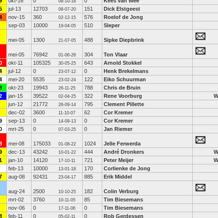
9
okt-16
0
0
Kees van Wee
08-10-16
5
jul-13
12703
151
Dick Elstgeest
08-07-20
4
nov-15
360
576
Roelof de Jong
02-12-15
sep-03
10000
510
Sleper
19-04-05
mei-05
1300
488
Sipke Diepbrink
21-07-05
mei-05
76942
304
Ton Vlaar
01-06-26
0
okt-11
105325
643
Arnold Stokkel
30-05-25
4
jul-12
0
0
Henk Brekelmans
23-07-12
4
mei-20
5535
122
Eiko Schuurman
23-02-24
8
okt-23
19943
788
Chris de Bruin
26-11-25
2
jan-15
39522
322
Rene Voorburg
02-04-25
jun-12
21772
795
Clement Pillette
26-09-14
dec-02
3600
62
Cor Kremer
11-10-07
9
sep-13
0
0
Cor Kremer
14-09-13
0
mrt-25
0
0
Jan Riemer
07-03-25
8
mei-08
175033
1024
Jelle Ferwerda
01-08-22
9
dec-13
43242
444
André Dronkers
10-01-22
1
jan-10
14120
721
Peter Meijer
17-10-11
feb-13
10000
170
Corlienke de Jong
13-01-18
7
aug-08
92431
885
Erik Middel
23-04-17
aug-24
2500
182
Colin Verburg
10-10-25
mrt-02
3760
85
Tim Biesemans
10-11-05
nov-06
0
0
Tim Biesemans
17-11-06
8
feb-11
0
0
Rob Gerdessen
05-02-11