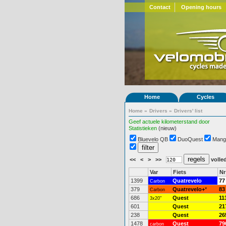
Contact
Opening hours
Home
Cycles
Home
»
Drivers
»
Drivers' list
Geef actuele kilometerstand door
Statistieken
(nieuw)
Bluevelo QB
DuoQuest
Mang
<<
<
>
>>
volled
Var
Fiets
Nr
1399
Quatrevelo
77
Carbon
379
Quatrevelo+
*
83
Carbon
686
Quest
11
3x20"
601
Quest
21
238
Quest
26
1478
Quest
79
carbon