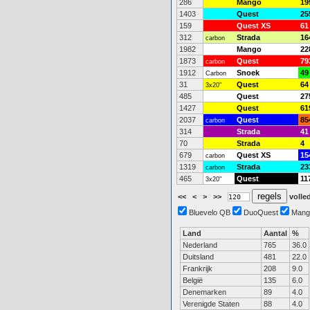
286
Mango
19
1403
Quest
25
159
Quest XS
61
312
Strada
16
carbon
1982
Mango
22
1873
Quest
79
carbon
1912
Snoek
49
Carbon
31
Quest
64
3x20"
485
Quest
27
1427
Quest
61
2037
Quest
85
carbon
314
Strada
41
70
Strada
4
679
Quest XS
15
carbon
1319
Strada
23
carbon
465
Quest
11
3x20"
<<
<
>
>>
volled
Bluevelo QB
DuoQuest
Mang
Land
Aantal
%
Nederland
765
36.0
Duitsland
481
22.0
Frankrijk
208
9.0
België
135
6.0
Denemarken
89
4.0
Verenigde Staten
88
4.0