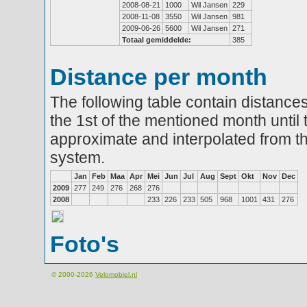
2008-08-21
1000
Wil Jansen
229
2008-11-08
3550
Wil Jansen
981
2009-06-26
5600
Wil Jansen
271
Totaal gemiddelde:
385
Distance per month
The following table contain distances
the 1st of the mentioned month until 
approximate and interpolated from th
system.
Jan
Feb
Maa
Apr
Mei
Jun
Jul
Aug
Sept
Okt
Nov
Dec
2009
277
249
276
268
276
2008
233
226
233
505
968
1001
431
276
Foto's
© 2000-2026
Velomobiel.nl