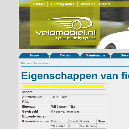
Contact
Opening hours
About us
Dealers
Home
Cycles
Maintenance
Drive
Home
»
Statistieken
Eigenschappen van fi
Variant
Afleverdatum
10-04-2008
RAL
Eigenaar
Wil Jansen
(NL)
Gewisseld
0 keer van eigenaar
Bijzonderheden
Kilometerstanden
Datum
Stand
Rijder
Gem
2008-04-10
0
Wil Jansen
-