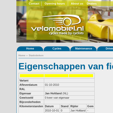
Contact
Opening hours
About us
Dealers
Home
Cycles
Maintenance
Drive
Home
»
Statistieken
Eigenschappen van fi
Variant
Afleverdatum
01-10-2010
RAL
Eigenaar
Jan Holtland
(NL)
Gewisseld
0 keer van eigenaar
Bijzonderheden
Kilometerstanden
Datum
Stand
Rijder
Gem
2010-10-01
0
Jan Holtland
-