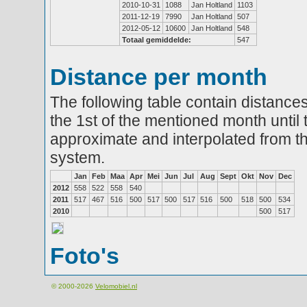
2010-10-31
1088
Jan Holtland
1103
2011-12-19
7990
Jan Holtland
507
2012-05-12
10600
Jan Holtland
548
Totaal gemiddelde:
547
Distance per month
The following table contain distances
the 1st of the mentioned month until 
approximate and interpolated from th
system.
Jan
Feb
Maa
Apr
Mei
Jun
Jul
Aug
Sept
Okt
Nov
Dec
2012
558
522
558
540
2011
517
467
516
500
517
500
517
516
500
518
500
534
2010
500
517
Foto's
© 2000-2026
Velomobiel.nl