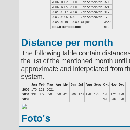
2004-01-02
1500
Jan Verhoeven
371
2004-04-05
2500
Jan Verhoeven
324
2004-06-17
3500
Jan Verhoeven
417
2005-03-05
5001
Jan Verhoeven
175
2005-04-19
10000
Sleper
3382
Totaal gemiddelde:
510
Distance per month
The following table contain distances
the 1st of the mentioned month until 
approximate and interpolated from th
system.
Jan
Feb
Maa
Apr
Mei
Jun
Jul
Aug
Sept
Okt
Nov
Dec
2005
178
161
3021
2004
331
309
329
399
425
300
178
178
173
178
172
179
2003
378
366
378
Foto's