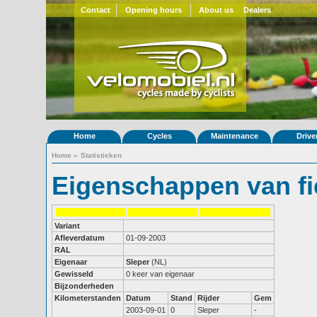
Contact
Opening hours
About us
Dealers
Home
Cycles
Maintenance
Drive
Home
»
Statistieken
Eigenschappen van fi
Variant
Afleverdatum
01-09-2003
RAL
Eigenaar
Sleper
(NL)
Gewisseld
0 keer van eigenaar
Bijzonderheden
Kilometerstanden
Datum
Stand
Rijder
Gem
2003-09-01
0
Sleper
-