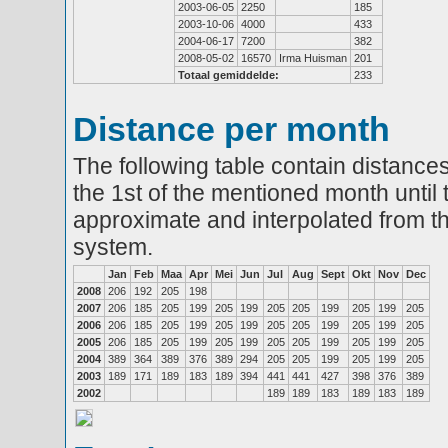
2003-06-05
2250
185
2003-10-06
4000
433
2004-06-17
7200
382
2008-05-02
16570
Irma Huisman
201
Totaal gemiddelde:
233
Distance per month
The following table contain distances
the 1st of the mentioned month until 
approximate and interpolated from th
system.
Jan
Feb
Maa
Apr
Mei
Jun
Jul
Aug
Sept
Okt
Nov
Dec
2008
206
192
205
198
2007
206
185
205
199
205
199
205
205
199
205
199
205
2006
206
185
205
199
205
199
205
205
199
205
199
205
2005
206
185
205
199
205
199
205
205
199
205
199
205
2004
389
364
389
376
389
294
205
205
199
205
199
205
2003
189
171
189
183
189
394
441
441
427
398
376
389
2002
189
189
183
189
183
189