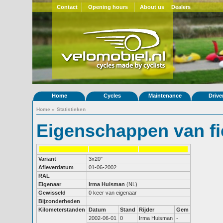
Contact
Opening hours
About us
Dealers
Home
Cycles
Maintenance
Drive
Home
»
Statistieken
Eigenschappen van fi
Variant
3x20"
Afleverdatum
01-06-2002
RAL
Eigenaar
Irma Huisman
(NL)
Gewisseld
0 keer van eigenaar
Bijzonderheden
Kilometerstanden
Datum
Stand
Rijder
Gem
2002-06-01
0
Irma Huisman
-