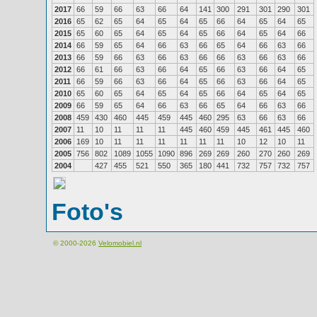
2017
66
59
66
63
66
64
141
300
291
301
290
301
2016
65
62
65
64
65
64
65
66
64
65
64
65
2015
65
60
65
64
65
64
65
66
64
65
64
66
2014
66
59
65
64
66
63
66
65
64
66
63
66
2013
66
59
66
63
66
63
66
66
63
66
63
66
2012
66
61
66
63
66
64
65
66
63
66
64
65
2011
66
59
66
63
66
64
65
66
63
66
64
65
2010
65
60
65
64
65
64
65
66
64
65
64
65
2009
66
59
65
64
66
63
66
65
64
66
63
66
2008
459
430
460
445
459
445
460
295
63
66
63
66
2007
11
10
11
11
11
445
460
459
445
461
445
460
2006
169
10
11
11
11
11
11
11
10
12
10
11
2005
756
802
1089
1055
1090
896
269
269
260
270
260
269
2004
427
455
521
550
365
180
441
732
757
732
757
Foto's
© 2000-2026
Velomobiel.nl