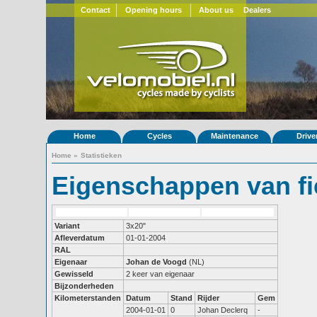
Contact
Opening hours
About us
Dealers
Home
Cycles
Maintenance
Drive
Home
»
Statistieken
Eigenschappen van fi
Variant
3x20"
Afleverdatum
01-01-2004
RAL
Eigenaar
Johan de Voogd
(NL)
Gewisseld
2 keer van eigenaar
Bijzonderheden
Kilometerstanden
Datum
Stand
Rijder
Gem
2004-01-01
0
Johan Declerq
-