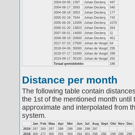
2004-04-05
1397
Johan Declerq
447
2004-06-17
2693
Johan Declerq
540
2004-08-18
3053
Johan Declerq
177
2005-02-18
7544
Johan Declerq
742
2005-06-25
12009
Johan Declerq
1070
2006-01-20
13823
Johan Declerq
264
2007-06-01
14000
Johan Declerq
11
2008-08-19
20600
Johan Declerq
451
2017-07-22
27500
Johan de Voogd
64
2018-04-06
30000
Johan de Voogd
295
2018-07-17
31000
Johan de Voogd
298
2019-09-17
35100
Johan de Voogd
292
Totaal gemiddelde:
186
Distance per month
The following table contain distances
the 1st of the mentioned month until 
approximate and interpolated from th
system.
Jan
Feb
Maa
Apr
Mei
Jun
Jul
Aug
Sept
Okt
Nov
Dec
2019
297
269
297
288
298
288
298
297
2018
300
272
300
293
304
294
301
298
288
298
288
298