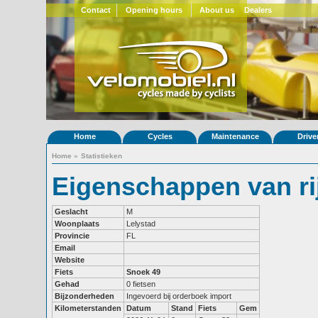
Contact
Opening hours
About us
Dealers
Home
Cycles
Maintenance
Drive
Home
»
Statistieken
Eigenschappen van ri
Geslacht
M
Woonplaats
Lelystad
Provincie
FL
Email
Website
Fiets
Snoek 49
Gehad
0 fietsen
Bijzonderheden
Ingevoerd bij orderboek import
Kilometerstanden
Datum
Stand
Fiets
Gem