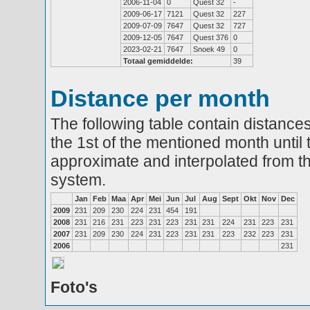
2006-11-04
0
Quest 32
-
2009-06-17
7121
Quest 32
227
2009-07-09
7647
Quest 32
727
2009-12-05
7647
Quest 376
0
2023-02-21
7647
Snoek 49
0
Totaal gemiddelde:
39
Distance per month
The following table contain distances
the 1st of the mentioned month until 
approximate and interpolated from th
system.
Jan
Feb
Maa
Apr
Mei
Jun
Jul
Aug
Sept
Okt
Nov
Dec
2009
231
209
230
224
231
454
191
2008
231
216
231
223
231
223
231
231
224
231
223
231
2007
231
209
230
224
231
223
231
231
223
232
223
231
2006
231
Foto's