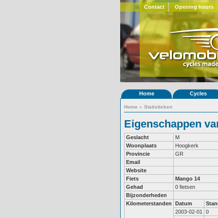
Contact
Opening hours
Home
Cycles
Home
»
Statistieken
Eigenschappen van
Geslacht
M
Woonplaats
Hoogkerk
Provincie
GR
Email
Website
Fiets
Mango 14
Gehad
0 fietsen
Bijzonderheden
Kilometerstanden
Datum
Stan
2003-02-01
0