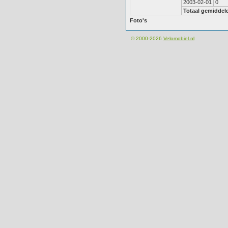
2003-02-01
0
Totaal gemiddel
Foto's
© 2000-2026
Velomobiel.nl