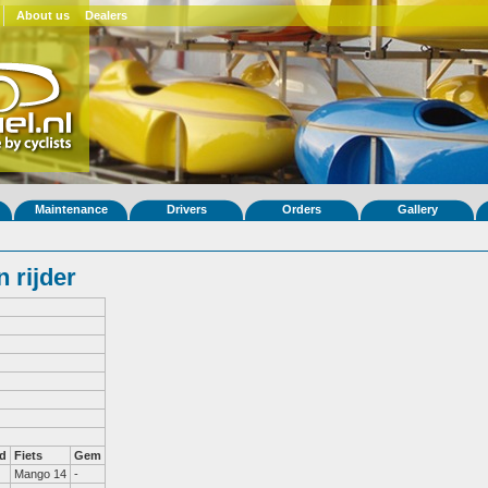
About us
Dealers
Maintenance
Drivers
Orders
Gallery
 rijder
d
Fiets
Gem
Mango 14
-