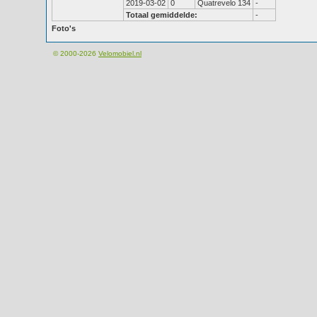
2019-03-02
0
Quatrevelo 134
-
Totaal gemiddelde:
-
Foto's
© 2000-2026
Velomobiel.nl