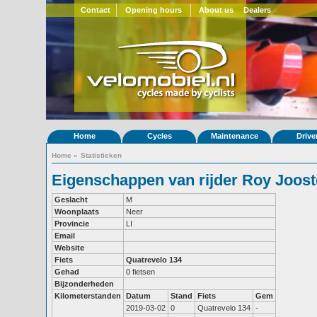
Contact
Opening hours
About us
Dealers
Home
Cycles
Maintenance
Drive
Home
»
Statistieken
Eigenschappen van rijder Roy Joos
Geslacht
M
Woonplaats
Neer
Provincie
LI
Email
Website
Fiets
Quatrevelo 134
Gehad
0 fietsen
Bijzonderheden
Kilometerstanden
Datum
Stand
Fiets
Gem
2019-03-02
0
Quatrevelo 134
-