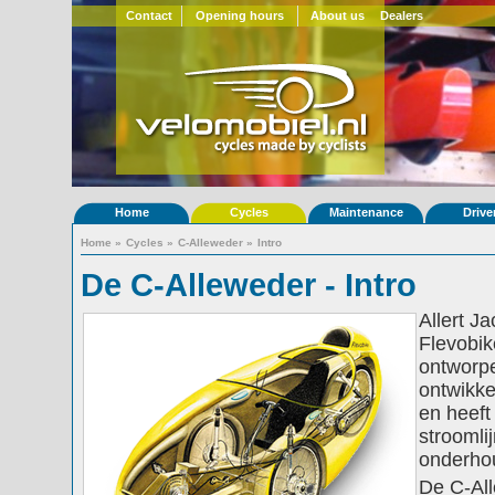
Contact
Opening hours
About us
Dealers
Home
Cycles
Maintenance
Drive
Home
»
Cycles
»
C-Alleweder
»
Intro
De C-Alleweder - Intro
Allert J
Flevobik
ontworpe
ontwikke
en heeft
stroomli
onderho
De C-All