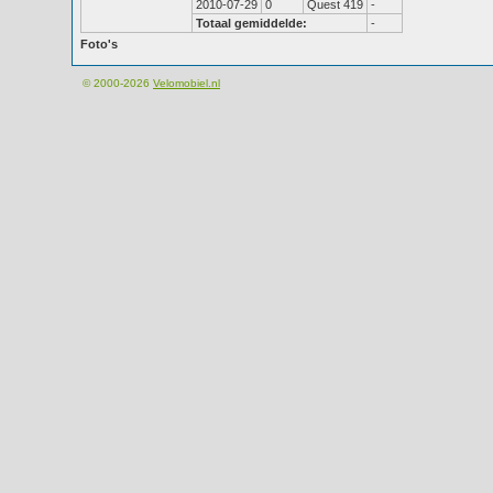
2010-07-29
0
Quest 419
-
Totaal gemiddelde:
-
Foto's
© 2000-2026
Velomobiel.nl