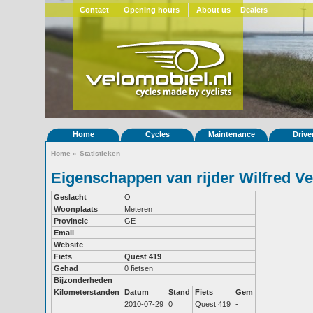
Contact
Opening hours
About us
Dealers
Home
Cycles
Maintenance
Drive
Home
»
Statistieken
Eigenschappen van rijder Wilfred V
Geslacht
O
Woonplaats
Meteren
Provincie
GE
Email
Website
Fiets
Quest 419
Gehad
0 fietsen
Bijzonderheden
Kilometerstanden
Datum
Stand
Fiets
Gem
2010-07-29
0
Quest 419
-