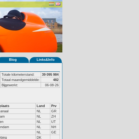
Blog
Links&Info
Totale kilometerstand:
39 095 984
Totaal maandgemiddelde:
482
Bijgewerkt:
06-08-26
laats
Land
Prv
anaal
NL
GR
dam
NL
ZH
en
NL
UT
endam
NL
NH
NL
GE
bing
DK