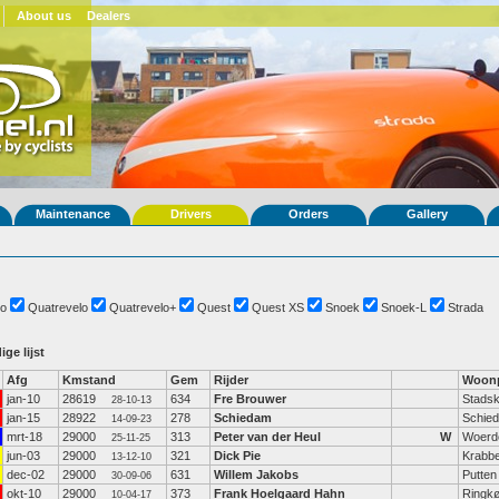
About us
Dealers
Maintenance
Drivers
Orders
Gallery
o
Quatrevelo
Quatrevelo+
Quest
Quest XS
Snoek
Snoek-L
Strada
ige lijst
Afg
Kmstand
Gem
Rijder
Woonp
jan-10
28619
634
Fre Brouwer
Stadsk
28-10-13
jan-15
28922
278
Schiedam
Schie
14-09-23
mrt-18
29000
313
Peter van der Heul
W
Woerd
25-11-25
jun-03
29000
321
Dick Pie
Krabb
13-12-10
dec-02
29000
631
Willem Jakobs
Putten
30-09-06
okt-10
29000
373
Frank Hoelgaard Hahn
Ringkø
10-04-17