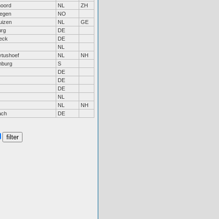
noord
NL
ZH
egen
NO
uizen
NL
GE
rg
DE
eck
DE
NL
ytushoef
NL
NH
nburg
S
DE
DE
DE
NL
NL
NH
ach
DE