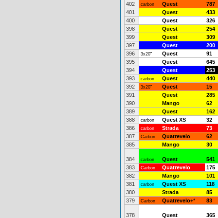
402
Quest
787
carbon
401
Quest
433
400
Quest
326
398
Quest
254
399
Quest
309
397
Quest
200
396
Quest
91
3x20"
395
Quest
645
394
Quest
253
393
Quest
440
carbon
392
Quest
15
3x20"
391
Quest
285
390
Mango
62
389
Quest
162
388
Quest XS
32
carbon
386
Strada
73
carbon
387
Quatrevelo
62
Carbon
385
Mango
30
384
Quest
541
carbon
383
Quatrevelo
175
Carbon
382
Mango
101
381
Quest XS
118
carbon
380
Strada
85
379
Quatrevelo+
*
83
Carbon
378
Quest
365