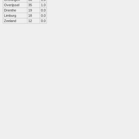
Overijssel
35
1.0
Drenthe
19
0.0
Limburg
18
0.0
Zeeland
12
0.0