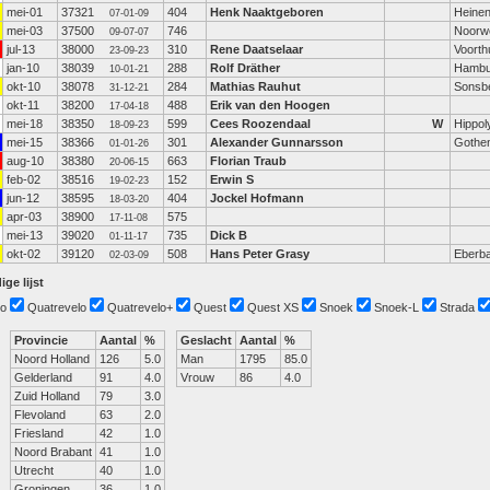
mei-01
37321
404
Henk Naaktgeboren
Heine
07-01-09
mei-03
37500
746
Noorw
09-07-07
jul-13
38000
310
Rene Daatselaar
Voorth
23-09-23
jan-10
38039
288
Rolf Dräther
Hambu
10-01-21
okt-10
38078
284
Mathias Rauhut
Sonsb
31-12-21
okt-11
38200
488
Erik van den Hoogen
17-04-18
mei-18
38350
599
Cees Roozendaal
W
Hippol
18-09-23
mei-15
38366
301
Alexander Gunnarsson
Gothe
01-01-26
aug-10
38380
663
Florian Traub
20-06-15
feb-02
38516
152
Erwin S
19-02-23
jun-12
38595
404
Jockel Hofmann
18-03-20
apr-03
38900
575
17-11-08
mei-13
39020
735
Dick B
01-11-17
okt-02
39120
508
Hans Peter Grasy
Eberb
02-03-09
ige lijst
o
Quatrevelo
Quatrevelo+
Quest
Quest XS
Snoek
Snoek-L
Strada
Provincie
Aantal
%
Geslacht
Aantal
%
Noord Holland
126
5.0
Man
1795
85.0
Gelderland
91
4.0
Vrouw
86
4.0
Zuid Holland
79
3.0
Flevoland
63
2.0
Friesland
42
1.0
Noord Brabant
41
1.0
Utrecht
40
1.0
Groningen
36
1.0