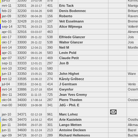
jul-03
32000
578
Kornh
10-02-08
mrt-11
32001
401
Eric Tack
Mantg
28-10-17
feb-22
32200
648
Denis Bodennec
Brittan
03-04-26
jan-09
32350
156
Roberto
Raven
06-04-26
feb-10
32428
197
Veit Esselmann
Breme
20-10-23
sep-14
32781
315
Alice Wijmega
Vollen
26-03-23
apr-01
32916
463
Almer
03-03-07
okt-17
33000
538
Elfriede Glanzer
Jois
26-11-22
okt-17
33000
538
Walter Glanzer
Jois
26-11-22
mrt-14
33000
390
Neil M
Montfe
12-04-21
apr-21
33000
583
Levin Pold
09-01-26
apr-07
33257
469
Claude Petit
28-02-13
sep-11
33333
297
Jon B
12-01-21
mrt-10
33342
580
02-01-15
jun-13
33350
350
John Highet
Ware
15-05-21
mrt-12
33595
274
Károly Grébecz
10-06-22
jul-04
33816
414
J Gerritsen
Venlo
22-04-11
mrt-14
33886
654
Gwynfor
Oster
21-07-18
dec-11
34000
725
Jean Yves Gremy
11-11-15
okt-04
34000
287
Pierre Theelen
Ooste
17-08-14
mei-00
34000
341
JdG - Phil. E
19-08-08
jan-10
34371
961
Marc Lohez
02-12-19
dec-05
34470
454
Arie Kastelein
Oosth
14-04-12
jan-11
34494
301
Lango Metten
Alkma
29-07-20
jun-11
34600
213
Antoine Decleen
Bazel
31-12-24
apr-09
34726
289
Richard Hellemons
Bucht
30-07-23