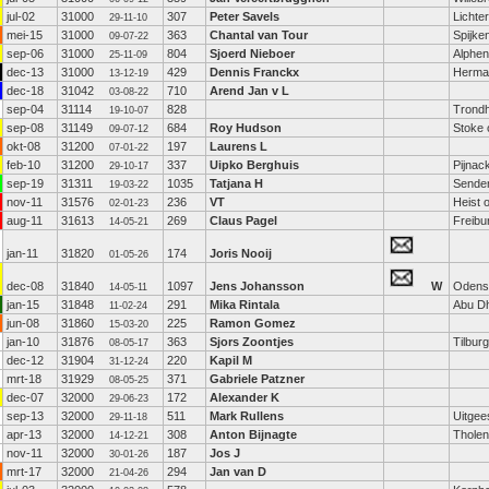
jul-02
31000
307
Peter Savels
Lichte
29-11-10
mei-15
31000
363
Chantal van Tour
Spijke
09-07-22
sep-06
31000
804
Sjoerd Nieboer
Alphen
25-11-09
dec-13
31000
429
Dennis Franckx
Hermal
13-12-19
dec-18
31042
710
Arend Jan v L
03-08-22
sep-04
31114
828
Trond
19-10-07
sep-08
31149
684
Roy Hudson
Stoke 
09-07-12
okt-08
31200
197
Laurens L
07-01-22
feb-10
31200
337
Uipko Berghuis
Pijnac
29-10-17
sep-19
31311
1035
Tatjana H
Sende
19-03-22
nov-11
31576
236
VT
Heist 
02-01-23
aug-11
31613
269
Claus Pagel
Freibu
14-05-21
jan-11
31820
174
Joris Nooij
01-05-26
dec-08
31840
1097
Jens Johansson
W
Odens
14-05-11
jan-15
31848
291
Mika Rintala
Abu D
11-02-24
jun-08
31860
225
Ramon Gomez
15-03-20
jan-10
31876
363
Sjors Zoontjes
Tilburg
08-05-17
dec-12
31904
220
Kapil M
31-12-24
mrt-18
31929
371
Gabriele Patzner
08-05-25
dec-07
32000
172
Alexander K
29-06-23
sep-13
32000
511
Mark Rullens
Uitgee
29-11-18
apr-13
32000
308
Anton Bijnagte
Tholen
14-12-21
nov-11
32000
187
Jos J
30-01-26
mrt-17
32000
294
Jan van D
21-04-26