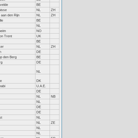
rvelde
BE
nisse
NL
ZH
 aan den Rijn
NL
ZH
le
BE
NL
heim
NO
on Trent
UK
BE
ker
NL
ZH
n
DE
op den Berg
BE
rg
DE
NL
e
DK
habi
U.A.E.
DE
NL
NB
NL
DE
DE
st
NL
NL
ZE
NL
NL