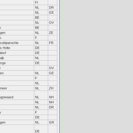
FI
NL
DR
NL
GE
BE
NL
OV
m
BE
ngen
NL
ZE
s
F
acobiparochie
NL
FR
s Holte
DE
dorf
DE
ijk
NL
erge
DE
e
OV
gen
NL
GE
F
NL
rmeer
NL
ZH
ugowaard
NL
NH
NL
NH
NL
DR
y
F
DE
ngen
NL
GR
DE