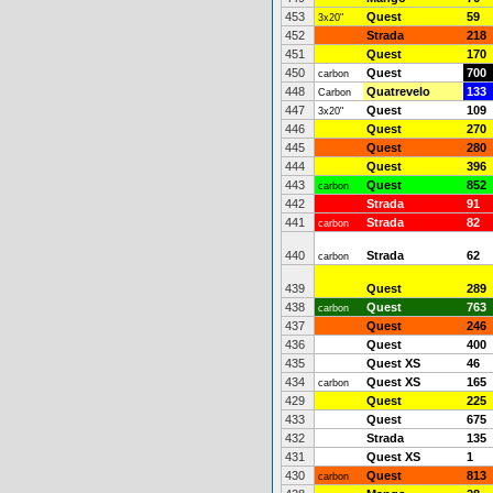
453
Quest
59
3x20"
452
Strada
218
451
Quest
170
450
Quest
700
carbon
448
Quatrevelo
133
Carbon
447
Quest
109
3x20"
446
Quest
270
445
Quest
280
444
Quest
396
443
Quest
852
carbon
442
Strada
91
441
Strada
82
carbon
440
Strada
62
carbon
439
Quest
289
438
Quest
763
carbon
437
Quest
246
436
Quest
400
435
Quest XS
46
434
Quest XS
165
carbon
429
Quest
225
433
Quest
675
432
Strada
135
431
Quest XS
1
430
Quest
813
carbon