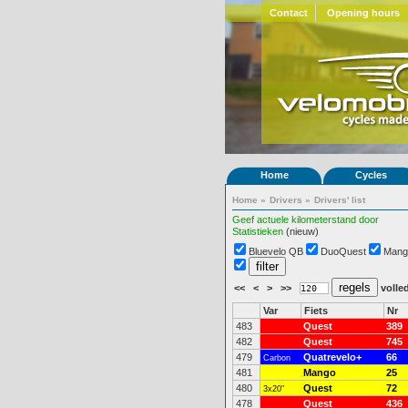
Contact
Opening hours
Home
Cycles
Home
»
Drivers
»
Drivers' list
Geef actuele kilometerstand door
Statistieken
(nieuw)
Bluevelo QB
DuoQuest
Mang
<<
<
>
>>
volled
Var
Fiets
Nr
483
Quest
389
482
Quest
745
479
Quatrevelo+
66
Carbon
481
Mango
25
480
Quest
72
3x20"
478
Quest
436