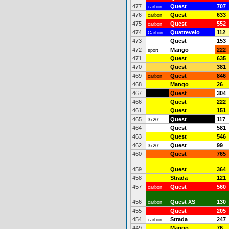
477
Quest
707
carbon
476
Quest
633
carbon
475
Quest
552
carbon
474
Quatrevelo
112
Carbon
473
Quest
153
472
Mango
222
sport
471
Quest
635
470
Quest
381
469
Quest
846
carbon
468
Mango
26
467
Quest
304
466
Quest
222
461
Quest
151
465
Quest
117
3x20"
464
Quest
581
463
Quest
546
462
Quest
99
3x20"
460
Quest
765
459
Quest
364
458
Strada
121
457
Quest
560
carbon
456
Quest XS
130
carbon
455
Quest
205
454
Strada
247
carbon
449
Mango
76