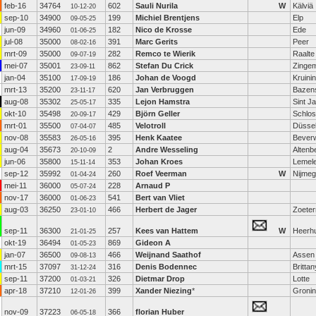
feb-16
34764
602
Sauli Nurila
W
Kälviä
10-12-20
sep-10
34900
199
Michiel Brentjens
Elp
09-05-25
jun-09
34960
182
Nico de Krosse
Ede
01-06-25
jul-08
35000
391
Marc Gerits
Peer
08-02-16
mrt-09
35000
282
Remco te Wierik
Raalte
09-07-19
mei-07
35001
862
Stefan Du Crick
Zinge
23-09-11
jan-04
35100
186
Johan de Voogd
Kruini
17-09-19
mrt-13
35200
620
Jan Verbruggen
Bazen
23-11-17
aug-08
35302
335
Lejon Hamstra
Sint J
25-05-17
okt-10
35498
429
Björn Geller
Schlos
20-09-17
mrt-01
35500
485
Velotroll
Düssel
07-04-07
nov-08
35583
395
Henk Kaatee
Beverw
26-05-16
aug-04
35673
2
Andre Wesseling
Altenb
20-10-09
jun-06
35800
353
Johan Kroes
Lemel
15-11-14
sep-12
35992
260
Roef Veerman
W
Nijme
01-04-24
mei-11
36000
228
Arnaud P
05-07-24
nov-17
36000
541
Bert van Vliet
01-06-23
aug-03
36250
466
Herbert de Jager
Zoete
23-01-10
sep-11
36300
257
Kees van Hattem
W
Heerh
21-01-25
okt-19
36494
869
Gideon A
01-05-23
jan-07
36500
466
Weijnand Saathof
Assen
09-08-13
mrt-15
37097
316
Denis Bodennec
Brittan
31-12-24
sep-11
37200
326
Dietmar Drop
Lotte
01-03-21
apr-18
37210
399
Xander Niezing
*
Groni
12-01-26
nov-09
37223
366
florian Huber
06-05-18