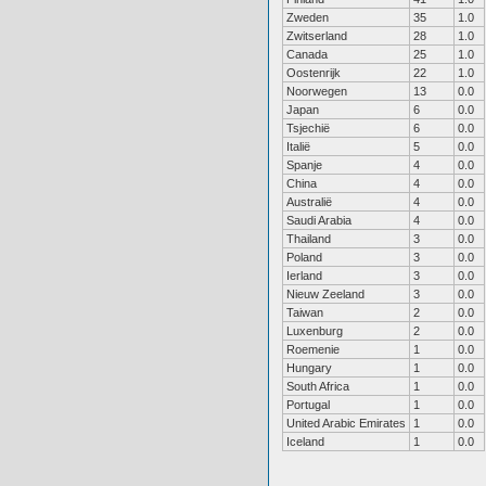
Zweden
35
1.0
Zwitserland
28
1.0
Canada
25
1.0
Oostenrijk
22
1.0
Noorwegen
13
0.0
Japan
6
0.0
Tsjechië
6
0.0
Italië
5
0.0
Spanje
4
0.0
China
4
0.0
Australië
4
0.0
Saudi Arabia
4
0.0
Thailand
3
0.0
Poland
3
0.0
Ierland
3
0.0
Nieuw Zeeland
3
0.0
Taiwan
2
0.0
Luxenburg
2
0.0
Roemenie
1
0.0
Hungary
1
0.0
South Africa
1
0.0
Portugal
1
0.0
United Arabic Emirates
1
0.0
Iceland
1
0.0