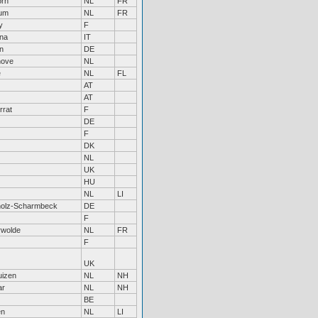
orn
NL
FR
um
NL
FR
y
F
na
IT
n
DE
hove
NL
e
NL
FL
AT
AT
rrat
F
DE
F
DK
NL
UK
HU
NL
LI
holz-Scharmbeck
DE
F
rwolde
NL
FR
F
UK
uizen
NL
NH
ar
NL
NH
BE
en
NL
LI