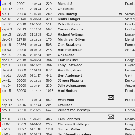
jan-14
29001
229
Manuel S
Franke
13-07-24
dec-12
29001
213
Onbekend
20-04-24
okt-11
29050
282
Wim Harwig
W
Vlissi
12-05-20
okt-18
29140
420
Klaus Ebinger
Vierse
03-08-24
mrt-06
29210
511
Peter Huiberts
Den He
29-12-10
sep-09
29513
597
Cerrato Pierluca
Eindh
14-10-16
jan-13
29560
413
Richard Veltman
Borcul
31-12-18
dec-09
29799
178
Martin van Dijken
Mensi
18-12-23
jun-19
29864
508
Gert Braaksma
Purme
08-05-24
jun-03
29908
245
Bert Rentenaar
Alkma
01-08-13
feb-09
29915
494
Onbekend
28-02-14
dec-07
29918
384
Emiel Keuter
Hooge
09-06-14
mrt-06
30000
384
Tony Eastwood
Gwyne
01-10-12
dec-04
30000
672
Rudi Engeltjes
Leuve
19-08-08
mrt-12
30000
441
Bert Audenaert
Gent
03-11-17
okt-11
30000
596
Jürgen Plagwitz
Beck
09-12-15
mrt-04
30000
239
Jelle Avismagnus
Antwe
11-08-14
jun-15
30000
1013
Axel Herfurt
Rends
13-12-17
nov-09
30001
552
Evert Edel
Bierbe
14-05-14
sep-12
30016
204
Eve linde
30-12-24
nov-11
30550
647
Wilbert van Meerwijk
Garnw
25-10-15
feb-16
30606
485
Lars Jennfors
Malmo
10-05-21
jul-07
30799
295
Christian Kohlheyer
Hunge
02-04-16
jul-16
30897
1138
Jochen Müller
Kemp
03-11-18
jul-05
31000
359
Jan Vereertbrugghen
Willeb
06-09-12