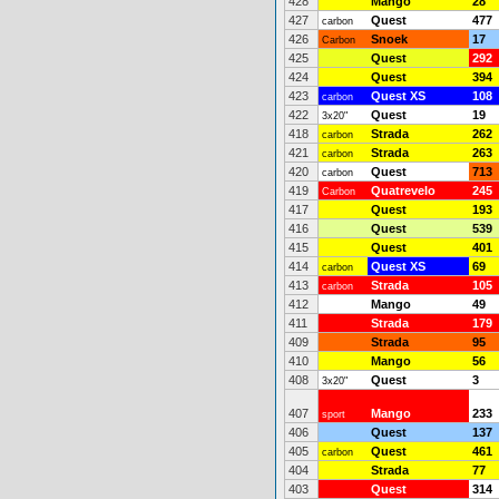
428
Mango
28
427
Quest
477
carbon
426
Snoek
17
Carbon
425
Quest
292
424
Quest
394
423
Quest XS
108
carbon
422
Quest
19
3x20"
418
Strada
262
carbon
421
Strada
263
carbon
420
Quest
713
carbon
419
Quatrevelo
245
Carbon
417
Quest
193
416
Quest
539
415
Quest
401
414
Quest XS
69
carbon
413
Strada
105
carbon
412
Mango
49
411
Strada
179
409
Strada
95
410
Mango
56
408
Quest
3
3x20"
407
Mango
233
sport
406
Quest
137
405
Quest
461
carbon
404
Strada
77
403
Quest
314