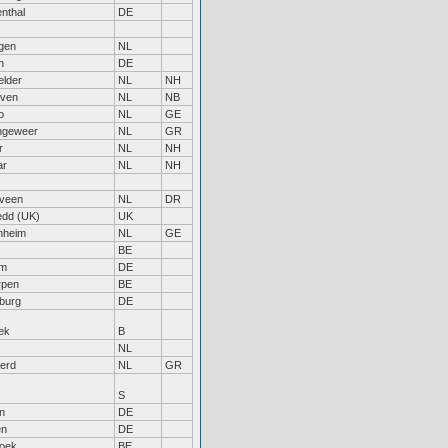
nthal
DE
ngen
NL
n
DE
lder
NL
NH
oven
NL
NB
o
NL
GE
ngeweer
NL
GR
r
NL
NH
ar
NL
NH
veen
NL
DR
dd (UK)
UK
nheim
NL
GE
BE
um
DE
rpen
BE
burg
DE
ek
B
NL
erd
NL
GR
S
n
DE
en
DE
roek
BE