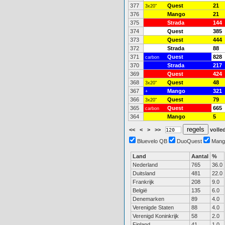
377
Quest
21
3x20"
376
Mango
21
375
Strada
144
374
Quest
385
373
Quest
444
372
Strada
88
371
Quest
828
carbon
370
Strada
217
369
Quest
424
368
Quest
48
3x20"
367
Mango
321
+
366
Quest
79
3x20"
365
Quest
665
carbon
364
Mango
5
<<
<
>
>>
volled
Bluevelo QB
DuoQuest
Mang
Land
Aantal
%
Nederland
765
36.0
Duitsland
481
22.0
Frankrijk
208
9.0
België
135
6.0
Denemarken
89
4.0
Verenigde Staten
88
4.0
Verenigd Koninkrijk
58
2.0
Finland
41
1.0