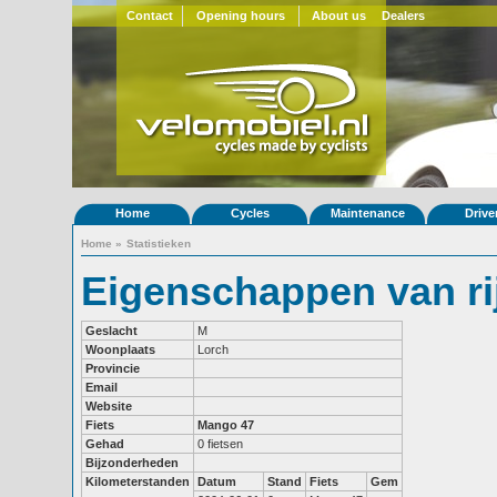
Contact
Opening hours
About us
Dealers
Home
Cycles
Maintenance
Drive
Home
»
Statistieken
Eigenschappen van ri
Geslacht
M
Woonplaats
Lorch
Provincie
Email
Website
Fiets
Mango 47
Gehad
0 fietsen
Bijzonderheden
Kilometerstanden
Datum
Stand
Fiets
Gem