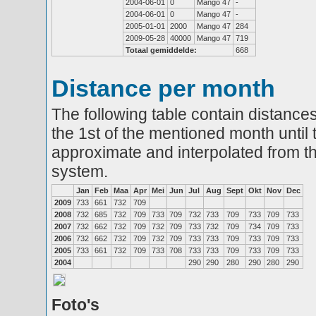
2004-06-01
0
Mango 47
-
2004-06-01
0
Mango 47
-
2005-01-01
2000
Mango 47
284
2009-05-28
40000
Mango 47
719
Totaal gemiddelde:
668
Distance per month
The following table contain distances
the 1st of the mentioned month until 
approximate and interpolated from th
system.
Jan
Feb
Maa
Apr
Mei
Jun
Jul
Aug
Sept
Okt
Nov
Dec
2009
733
661
732
709
2008
732
685
732
709
733
709
732
733
709
733
709
733
2007
732
662
732
709
732
709
733
732
709
734
709
733
2006
732
662
732
709
732
709
733
733
709
733
709
733
2005
733
661
732
709
733
708
733
733
709
733
709
733
2004
290
290
280
290
280
290
Foto's