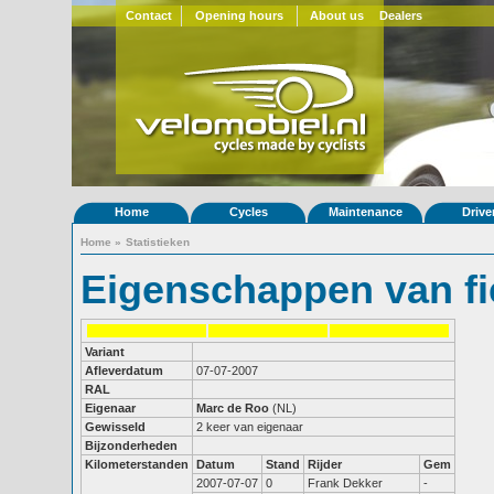
Contact
Opening hours
About us
Dealers
Home
Cycles
Maintenance
Drive
Home
»
Statistieken
Eigenschappen van fi
Variant
Afleverdatum
07-07-2007
RAL
Eigenaar
Marc de Roo
(NL)
Gewisseld
2 keer van eigenaar
Bijzonderheden
Kilometerstanden
Datum
Stand
Rijder
Gem
2007-07-07
0
Frank Dekker
-