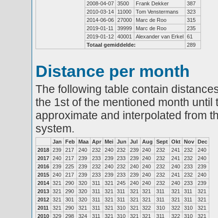
2008-04-07
3500
Frank Dekker
387
2010-03-14
11000
Tom Venstermans
323
2014-06-06
27000
Marc de Roo
315
2019-01-11
39999
Marc de Roo
235
2019-01-12
40001
Alexander van Erkel
61
Totaal gemiddelde:
289
Distance per month
The following table contain distances
the 1st of the mentioned month until 
approximate and interpolated from th
system.
Jan
Feb
Maa
Apr
Mei
Jun
Jul
Aug
Sept
Okt
Nov
Dec
2018
239
217
240
232
240
232
239
240
232
241
232
240
2017
240
217
239
233
239
233
239
240
232
241
232
240
2016
239
225
239
232
240
232
240
240
232
240
233
239
2015
240
217
239
233
239
233
239
240
232
241
232
240
2014
321
290
320
311
321
245
240
240
232
240
233
239
2013
321
290
320
311
321
311
321
321
311
321
311
321
2012
321
301
320
311
321
311
321
321
311
321
311
321
2011
321
290
321
311
321
310
321
322
310
322
310
321
2010
329
298
324
311
321
310
321
321
311
322
310
321