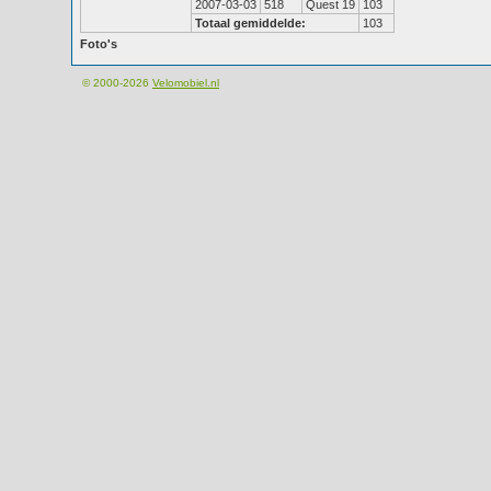
2007-03-03
518
Quest 19
103
Totaal gemiddelde:
103
Foto's
© 2000-2026
Velomobiel.nl