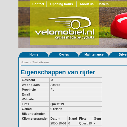
Contact
Opening hours
About us
Dealers
Home
Cycles
Maintenance
Drive
Home
»
Statistieken
Eigenschappen van rijder
Geslacht
M
Woonplaats
Almere
Provincie
FL
Email
Website
Fiets
Quest 19
Gehad
0 fietsen
Bijzonderheden
Kilometerstanden
Datum
Stand
Fiets
Gem
2006-10-01
0
Quest 19
-