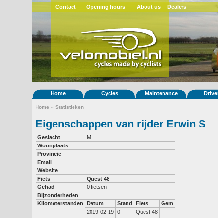
Contact
Opening hours
About us
Dealers
Home
Cycles
Maintenance
Drive
Home
»
Statistieken
Eigenschappen van rijder Erwin S
Geslacht
M
Woonplaats
Provincie
Email
Website
Fiets
Quest 48
Gehad
0 fietsen
Bijzonderheden
Kilometerstanden
Datum
Stand
Fiets
Gem
2019-02-19
0
Quest 48
-