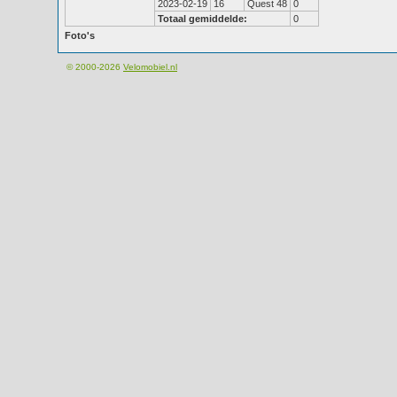
2023-02-19
16
Quest 48
0
Totaal gemiddelde:
0
Foto's
© 2000-2026
Velomobiel.nl