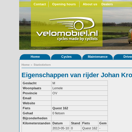
Contact
Opening hours
About us
Dealers
Home
Cycles
Maintenance
Drive
Home
»
Statistieken
Eigenschappen van rijder Johan Kr
Geslacht
M
Woonplaats
Lemele
Provincie
OV
Email
Website
Fiets
Quest 162
Gehad
0 fietsen
Bijzonderheden
Kilometerstanden
Datum
Stand
Fiets
Gem
2013-05-10
0
Quest 162
-