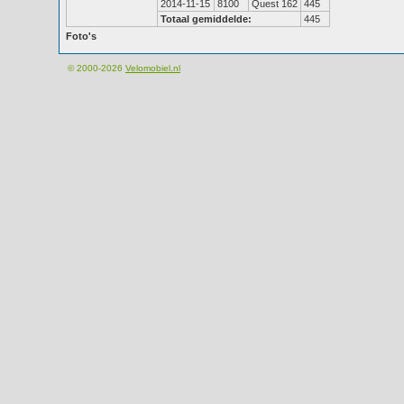
2014-11-15
8100
Quest 162
445
Totaal gemiddelde:
445
Foto's
© 2000-2026
Velomobiel.nl