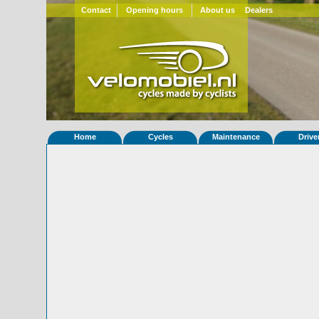
Contact
Opening hours
About us
Dealers
Home
Cycles
Maintenance
Drive
Home
»
Statistieken
Eigenschappen van fiets Quest 440
Foto's
© 2000-2026
Velomobiel.nl
Variant
carbon
Afleverdatum
28-10-2010
RAL
Eigenaar
Björn Geller
(DE)
Gewisseld
1 keer van eigenaar
Bijzonderheden