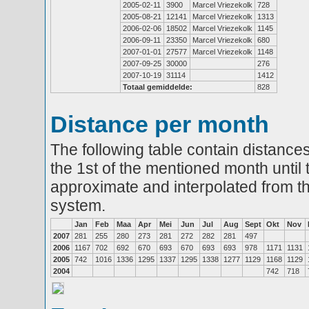
2005-02-11
3900
Marcel Vriezekolk
728
2005-08-21
12141
Marcel Vriezekolk
1313
2006-02-06
18502
Marcel Vriezekolk
1145
2006-09-11
23350
Marcel Vriezekolk
680
2007-01-01
27577
Marcel Vriezekolk
1148
2007-09-25
30000
276
2007-10-19
31114
1412
Totaal gemiddelde:
828
Distance per month
The following table contain distances
the 1st of the mentioned month until 
approximate and interpolated from th
system.
Jan
Feb
Maa
Apr
Mei
Jun
Jul
Aug
Sept
Okt
Nov
2007
281
255
280
273
281
272
282
281
497
2006
1167
702
692
670
693
670
693
693
978
1171
1131
2005
742
1016
1336
1295
1337
1295
1338
1277
1129
1168
1129
2004
742
718