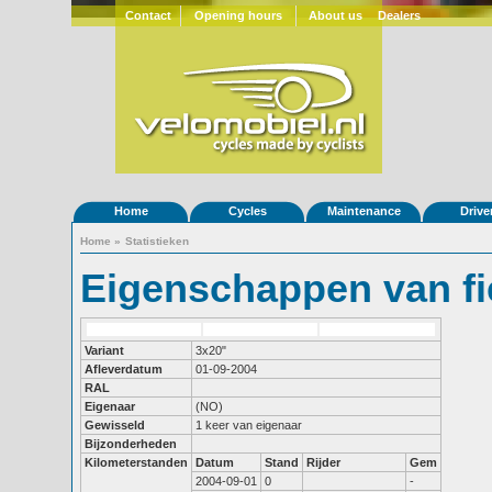
Contact
Opening hours
About us
Dealers
Home
Cycles
Maintenance
Drive
Home
»
Statistieken
Eigenschappen van fi
Variant
3x20"
Afleverdatum
01-09-2004
RAL
Eigenaar
(NO)
Gewisseld
1 keer van eigenaar
Bijzonderheden
Kilometerstanden
Datum
Stand
Rijder
Gem
2004-09-01
0
-