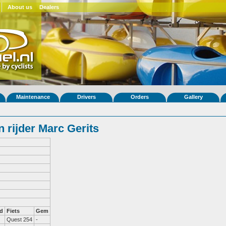
About us
Dealers
Maintenance
Drivers
Orders
Gallery
 rijder Marc Gerits
d
Fiets
Gem
Quest 254
-