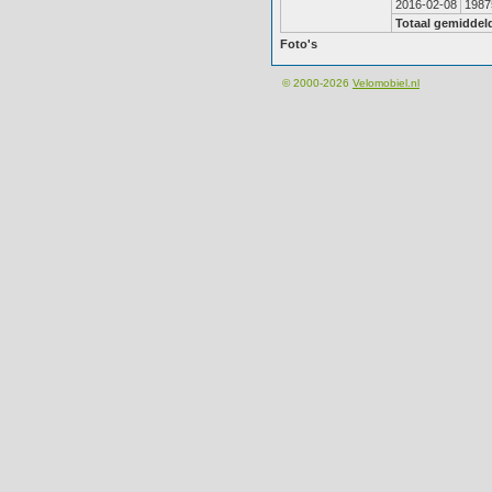
2016-02-08
1987
Totaal gemiddel
Foto's
© 2000-2026
Velomobiel.nl