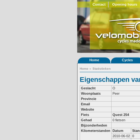
Contact
Opening hours
Home
Cycles
Home
»
Statistieken
Eigenschappen van
Geslacht
O
Woonplaats
Peer
Provincie
Email
Website
Fiets
Quest 254
Gehad
0 fietsen
Bijzonderheden
Kilometerstanden
Datum
Stan
2010-06-02
0