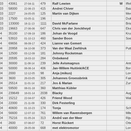
03
43061
479
Ralf Lewien
W
Iffe
27-04-11
03
58000
415
Andrei Chiver
Bai
22-06-15
03
2227
125
Martin van Dijken
Men
24-05-05
03
17500
196
Dui
03-05-11
03
133000
1111
David McFarlane
Bris
18-11-13
03
19663
647
Chris van der Jonckheyd
Eke
27-06-06
04
35100
186
Johan de Voogd
Kru
17-09-19
04
53910
460
Sander Boon
Soe
01-10-13
04
69656
424
Lianne van Gemert
06-09-17
04
20958
373
Van der Waal Zeefdruk
Put
04-10-08
04
12500
181
Johnny Rocketman
03-12-09
04
20595
284
Onbekend
18-03-10
04
30000
239
Jelle Avismagnus
Ant
11-08-14
04
50000
406
Jan-Willem Huitink/ACE
Bor
06-06-14
04
2000
98
Anja (mikus)
Lor
12-12-05
04
3600
305
Johannes Groessbrink
Fai
26-03-05
04
25514
217
Jos & Marian
Zur
11-01-14
04
59500
360
Matthias Kübler
08-01-18
04
239649
2038
Blacky
Aug
16-01-14
04
15212
426
Friend Wood
Wal
22-04-07
04
22000
330
Dirk Festerling
21-11-09
04
40600
174
Tonja
Sc
01-10-23
04
56600
761
Willem van Ravensbergen
Mil
12-07-10
04
75216
313
André van der Meer
Rij
01-05-24
04
2600
72
Horst Rückert
Ott
07-06-07
04
40000
668
met elektromotor
Lor
28-05-09