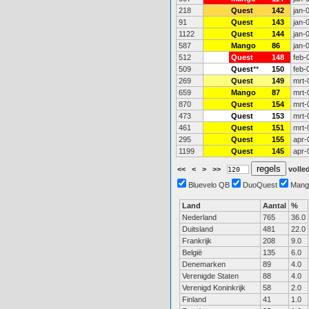
218
Quest
142
jan-
91
Quest
143
jan-
1122
Quest
144
jan-
587
Mango
86
jan-
512
Quest
148
feb-
509
Quest
**
150
feb-
269
Quest
149
mrt-
659
Mango
87
mrt-
870
Quest
154
mrt-
473
Quest
153
mrt-
461
Quest
151
mrt-
295
Quest
155
apr-
1199
Quest
145
apr-
<<
<
>
>>
volled
Bluevelo QB
DuoQuest
Mang
Land
Aantal
%
Nederland
765
36.0
Duitsland
481
22.0
Frankrijk
208
9.0
België
135
6.0
Denemarken
89
4.0
Verenigde Staten
88
4.0
Verenigd Koninkrijk
58
2.0
Finland
41
1.0