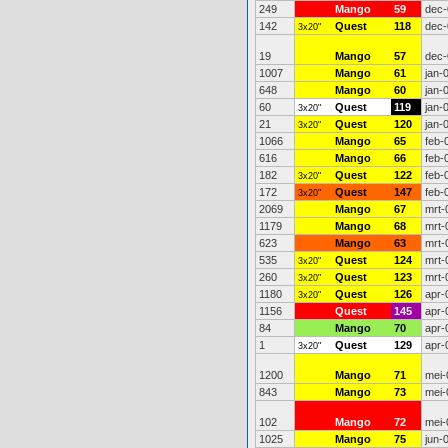
249
Mango
59
dec-
142
Quest
118
dec-
3x20"
19
Mango
57
dec-
1007
Mango
61
jan-
648
Mango
60
jan-
60
Quest
119
jan-
3x20"
21
Quest
120
jan-
3x20"
1066
Mango
65
feb-
616
Mango
66
feb-
182
Quest
122
feb-
3x20"
172
Quest
147
feb-
3x20"
2069
Mango
67
mrt-
1179
Mango
68
mrt-
623
Mango
63
mrt-
535
Quest
124
mrt-
3x20"
260
Quest
123
mrt-
3x20"
1180
Quest
126
apr-
3x20"
1156
Quest
145
apr-
84
Mango
70
apr-
1
Quest
129
apr-
3x20"
1200
Mango
71
mei-
843
Mango
73
mei-
102
Mango
72
mei-
1025
Mango
75
jun-