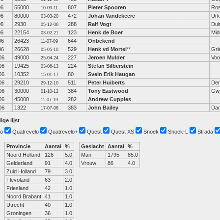
06
55000
807
Pieter Spooren
Ro
10-09-11
06
80000
472
Johan Vandekeere
Urk
03-03-20
06
2930
288
Ralf Vogt
Dui
05-12-06
06
22154
123
Henk de Boer
Mid
03-02-21
06
26423
644
Onbekend
11-07-09
06
26628
529
Henk vd Mortel
**
Gri
05-05-10
06
49000
227
Jeroen Mulder
Voo
25-04-24
06
19425
224
Stefan Silberstein
03-06-13
06
10352
80
Svein Erik Haugan
15-01-17
06
29210
511
Peter Huiberts
Den
29-12-10
06
30000
384
Tony Eastwood
Gw
01-10-12
06
45000
282
Andrew Cupples
11-07-19
06
1322
383
John Bailey
Dan
17-07-06
ige lijst
o
Quatrevelo
Quatrevelo+
Quest
Quest XS
Snoek
Snoek-L
Strada
Provincie
Aantal
%
Geslacht
Aantal
%
Noord Holland
126
5.0
Man
1795
85.0
Gelderland
91
4.0
Vrouw
86
4.0
Zuid Holland
79
3.0
Flevoland
63
2.0
Friesland
42
1.0
Noord Brabant
41
1.0
Utrecht
40
1.0
Groningen
36
1.0