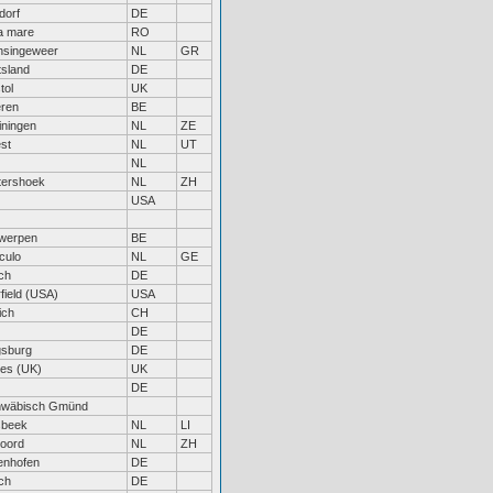
ldorf
DE
a mare
RO
singeweer
NL
GR
tsland
DE
tol
UK
ren
BE
iningen
NL
ZE
st
NL
UT
NL
tershoek
NL
ZH
USA
werpen
BE
culo
NL
GE
ch
DE
rfield (USA)
USA
ich
CH
DE
sburg
DE
es (UK)
UK
DE
hwäbisch Gmünd
sbeek
NL
LI
soord
NL
ZH
enhofen
DE
ch
DE