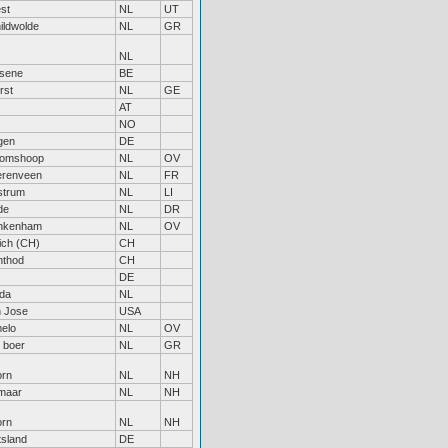
st
NL
UT
ildwolde
NL
GR
NL
sene
BE
rst
NL
GE
AT
NO
gen
DE
oomshoop
NL
OV
renveen
NL
FR
strum
NL
LI
de
NL
DR
nkenham
NL
OV
ich (CH)
CH
thod
CH
DE
da
NL
 Jose
USA
elo
NL
OV
 boer
NL
GR
rn
NL
NH
maar
NL
NH
rn
NL
NH
tsland
DE