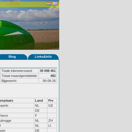
Blog
Links&Info
Totale kilometerstand:
39 098 461
Totaal maandgemiddelde:
482
Bijgewerkt:
06-08-26
onplaats
Land
Prv
xperlo
NL
GE
DE
Havre
F
ubrugge
NL
ZH
l
NL
LI
sen
DE