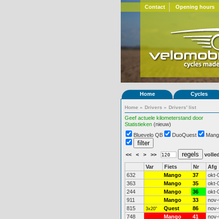
Contact
Opening hours
Home
Cycles
Home
»
Drivers
»
Drivers' list
Geef actuele kilometerstand door
Statistieken
(nieuw)
Bluevelo QB
DuoQuest
Mang
<<
<
>
>>
volled
Var
Fiets
Nr
Afg
632
Mango
37
okt-
363
Mango
35
okt-
244
Mango
36
okt-
911
Mango
33
nov-
815
Quest
86
nov-
3x20"
748
Mango
41
nov-