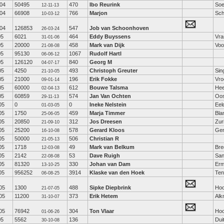
04
50495
470
Ibo Reurink
Soe
12-11-13
04
66908
766
Marjon
Sch
10-03-12
04
126853
547
Job van Schoonhoven
26-03-24
05
6021
464
Eddy Buyssens
Vra
31-01-06
05
20000
458
Mark van Dijk
Voo
21-08-08
05
95130
1067
Rudolf Hartl
06-06-12
05
126120
840
Georg M
04-07-17
05
4250
493
Christoph Greuter
Sin
21-10-05
05
21000
196
Erik Fokke
Vr
09-01-14
05
60000
612
Bouwe Talsma
Hee
02-04-13
05
60859
574
Jan Van Ochten
Oo
29-11-13
05
0
0
Ineke Nelstein
Eel
01-03-05
05
1750
459
Marja Timmer
Bla
25-06-05
05
20850
312
Jos Dreesen
Zur
21-09-10
05
25200
578
Gerard Kloos
Gen
16-10-08
05
50000
506
Christian R
21-05-13
05
1718
49
Mark van Belkum
Bre
12-03-08
05
2142
53
Dave Ruigh
San
22-08-08
05
81320
330
Johan van Dam
Erm
13-10-25
05
956252
3914
Klaske van den Hoek
Ten
06-08-25
05
1300
488
Sipke Diepbrink
Hoo
21-07-05
05
11200
373
Erik Hetem
Alk
31-10-07
05
76942
304
Ton Vlaar
Hoo
01-06-26
05
5562
136
Dui
30-10-08