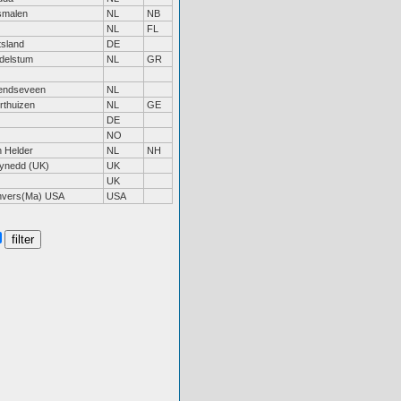
smalen
NL
NB
NL
FL
tsland
DE
delstum
NL
GR
endseveen
NL
rthuizen
NL
GE
DE
NO
 Helder
NL
NH
ynedd (UK)
UK
UK
vers(Ma) USA
USA