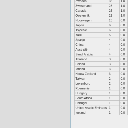
Zweden
35
1.0
Zwitserland
28
1.0
Canada
25
1.0
Oostenrijk
22
1.0
Noorwegen
13
0.0
Japan
6
0.0
Tsjechië
6
0.0
Italië
5
0.0
Spanje
4
0.0
China
4
0.0
Australië
4
0.0
Saudi Arabia
4
0.0
Thailand
3
0.0
Poland
3
0.0
Ierland
3
0.0
Nieuw Zeeland
3
0.0
Taiwan
2
0.0
Luxenburg
2
0.0
Roemenie
1
0.0
Hungary
1
0.0
South Africa
1
0.0
Portugal
1
0.0
United Arabic Emirates
1
0.0
Iceland
1
0.0