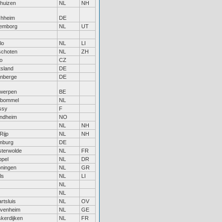
huizen
NL
NH
hheim
DE
emborg
NL
UT
lo
NL
LI
schoten
NL
ZH
o
CZ
tsland
DE
enberge
DE
werpen
BE
tbommel
NL
ssy
F
ndheim
NO
NL
NH
Rijp
NL
NH
mburg
DE
terwolde
NL
FR
pel
NL
DR
ningen
NL
GR
ls
NL
LI
NL
NL
rtsluis
NL
OV
venheim
NL
GE
kerdijken
NL
FR