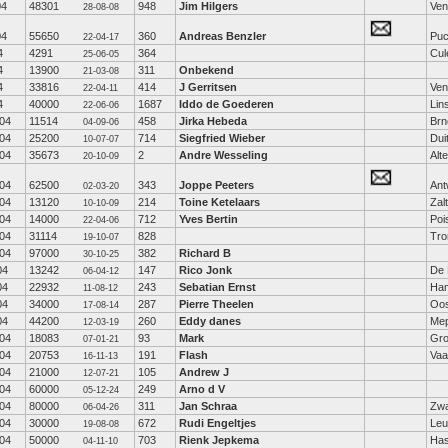
04
48301
948
Jim Hilgers
Ven
28-08-08
04
55650
360
Andreas Benzler
Puc
22-04-17
4
4291
364
Cul
25-06-05
4
13900
311
Onbekend
21-03-08
4
33816
414
J Gerritsen
Ven
22-04-11
4
40000
1687
Iddo de Goederen
Lin
22-06-06
04
11514
458
Jirka Hebeda
Brn
04-09-06
04
25200
714
Siegfried Wieber
Dui
10-07-07
04
35673
2
Andre Wesseling
Alt
20-10-09
04
62500
343
Joppe Peeters
Ant
02-03-20
04
13120
214
Toine Ketelaars
Zal
10-10-09
04
14000
712
Yves Bertin
Poi
22-04-06
04
31114
828
Tro
19-10-07
04
97000
382
Richard B
30-10-25
04
13242
147
Rico Jonk
De 
06-04-12
04
22932
243
Sebatian Ernst
Ha
11-08-12
04
34000
287
Pierre Theelen
Oos
17-08-14
04
44200
260
Eddy danes
Mep
12-03-19
04
18083
93
Mark
Gro
07-01-21
04
20753
191
Flash
Vaa
16-11-13
04
21000
105
Andrew J
12-07-21
04
60000
249
Arno d V
05-12-24
04
80000
311
Jan Schraa
Zwa
06-04-26
04
30000
672
Rudi Engeltjes
Leu
19-08-08
04
50000
703
Rienk Jepkema
Has
04-11-10