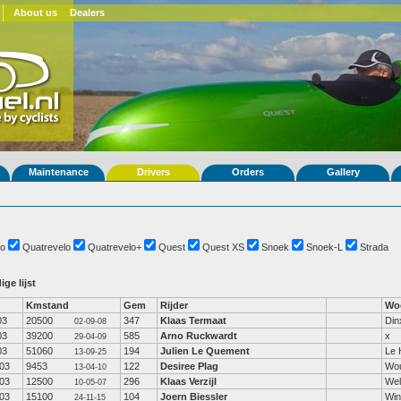
About us
Dealers
Maintenance
Drivers
Orders
Gallery
o
Quatrevelo
Quatrevelo+
Quest
Quest XS
Snoek
Snoek-L
Strada
ige lijst
Kmstand
Gem
Rijder
Wo
03
20500
347
Klaas Termaat
Din
02-09-08
03
39200
585
Arno Ruckwardt
x
29-04-09
03
51060
194
Julien Le Quement
Le 
13-09-25
03
9453
122
Desiree Plag
Wo
13-04-10
03
12500
296
Klaas Verzijl
Wel
10-05-07
03
15100
104
Joern Biessler
Win
24-11-15