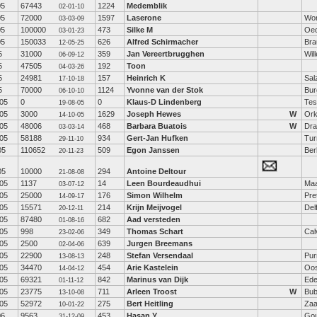
05
67443
1224
Medemblik
02-01-10
05
72000
1597
Laserone
Wo
03-03-09
05
100000
473
Silke M
Oed
03-01-23
05
150033
626
Alfred Schirmacher
Bra
12-05-25
5
31000
359
Jan Vereertbrugghen
Wil
06-09-12
5
47505
192
Toon
04-03-26
5
24981
157
Heinrich K
Sal
17-10-18
5
70000
1124
Yvonne van der Stok
Bur
06-10-10
05
0
0
Klaus-D Lindenberg
Tes
19-08-05
05
3000
1629
Joseph Hewes
W
Ork
14-10-05
05
48006
468
Barbara Buatois
W
Dra
03-03-14
05
58188
934
Gert-Jan Hufken
Tur
29-11-10
05
110652
509
Egon Janssen
Ber
20-11-23
05
10000
294
Antoine Deltour
21-08-08
05
1137
14
Leen Bourdeaudhui
Maa
03-07-12
05
25000
176
Simon Wilhelm
Pre
14-09-17
05
15571
214
Krijn Meijvogel
Delf
20-12-11
05
87480
682
Aad versteden
01-08-16
05
998
349
Thomas Schart
Cal
23-02-06
05
2500
639
Jurgen Breemans
02-04-06
05
22900
248
Stefan Versendaal
Pur
13-08-13
05
34470
454
Arie Kastelein
Oos
14-04-12
05
69321
842
Marinus van Dijk
Ed
01-11-12
05
23775
711
Arleen Troost
W
Bub
13-10-08
05
52972
275
Bert Heitling
Za
10-01-22
06
9563
453
Hasan Y
Go
31-12-09