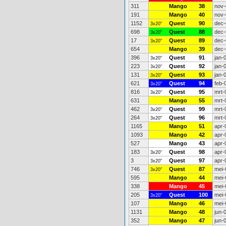
311
Mango
38
nov-
191
Mango
40
nov-
1152
Quest
90
dec-
3x20"
698
Quest
88
dec-
3x20"
17
Quest
89
dec-
3x20"
654
Mango
39
dec-
396
Quest
91
jan-
3x20"
223
Quest
92
jan-
3x20"
131
Quest
93
jan-
3x20"
621
Quest
94
feb-
3x20"
816
Quest
95
mrt-
3x20"
631
Mango
55
mrt-
462
Quest
99
mrt-
3x20"
264
Quest
96
mrt-
3x20"
1165
Mango
51
apr-
1093
Mango
42
apr-
527
Mango
43
apr-
183
Quest
98
apr-
3x20"
3
Quest
97
apr-
3x20"
746
Quest
87
mei-
3x20"
595
Mango
44
mei-
338
Mango
45
mei-
205
Quest
100
mei-
3x20"
107
Mango
46
mei-
1131
Mango
48
jun-
352
Mango
47
jun-