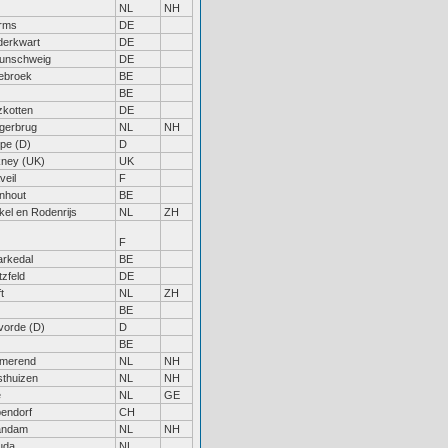
NL
NH
rms
DE
erkwart
DE
unschweig
DE
lebroek
BE
BE
zkotten
DE
gerbrug
NL
NH
pe (D)
D
ney (UK)
UK
veil
F
nhout
BE
kel en Rodenrijs
NL
ZH
F
rkedal
BE
tzfeld
DE
t
NL
ZH
BE
vorde (D)
D
BE
merend
NL
NH
thuizen
NL
NH
e
NL
GE
endorf
CH
andam
NL
NH
uda
NL