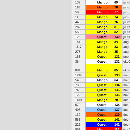
137
Mango
69
jun-
118
Mango
78
jun-
50
Mango
77
jun-
11
Mango
74
jun-
449
Mango
76
jul-0
282
Mango
81
jul-0
550
Mango
82
jul-0
125
Quest
130
jul-0
1511
Mango
84
aug-
1117
Mango
83
aug-
275
Mango
85
aug-
188
Quest
131
sep-
36
Quest
132
okt-
884
Mango
85
okt-
1210
Quest
133
nov-
545
Mango
64
nov-
738
Quest
134
nov-
74
Quest
136
nov-
1222
Quest
135
nov-
1134
Mango
79
dec-
579
Quest
138
dec-
406
Quest
137
dec-
132
Quest
139
dec-
565
Quest
141
dec-
228
Quest
141
dec-
907
Mango
114
jan-