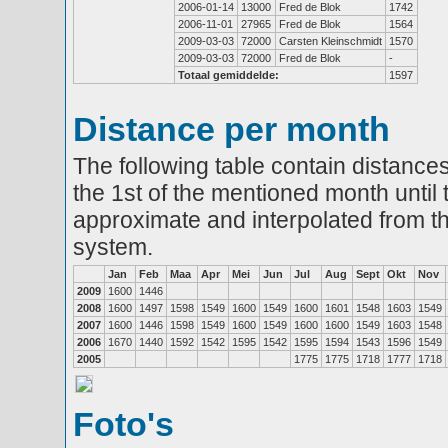
2006-01-14
13000
Fred de Blok
1742
2006-11-01
27965
Fred de Blok
1564
2009-03-03
72000
Carsten Kleinschmidt
1570
2009-03-03
72000
Fred de Blok
-
Totaal gemiddelde:
1597
Distance per month
The following table contain distances
the 1st of the mentioned month until 
approximate and interpolated from th
system.
Jan
Feb
Maa
Apr
Mei
Jun
Jul
Aug
Sept
Okt
Nov
2009
1600
1446
2008
1600
1497
1598
1549
1600
1549
1600
1601
1548
1603
1549
2007
1600
1446
1598
1549
1600
1549
1600
1600
1549
1603
1548
2006
1670
1440
1592
1542
1595
1542
1595
1594
1543
1596
1549
2005
1775
1775
1718
1777
1718
Foto's