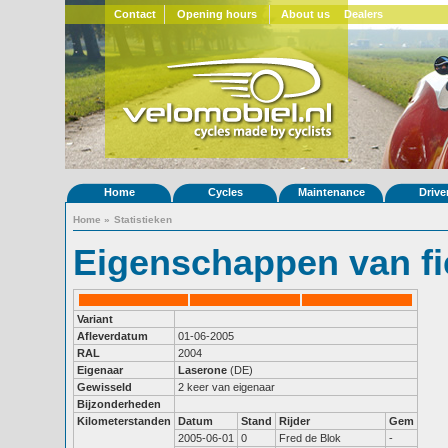
Contact
Opening hours
About us
Dealers
Home
Cycles
Maintenance
Drive
Home
»
Statistieken
Eigenschappen van fi
Variant
Afleverdatum
01-06-2005
RAL
2004
Eigenaar
Laserone
(DE)
Gewisseld
2 keer van eigenaar
Bijzonderheden
Kilometerstanden
Datum
Stand
Rijder
Gem
2005-06-01
0
Fred de Blok
-