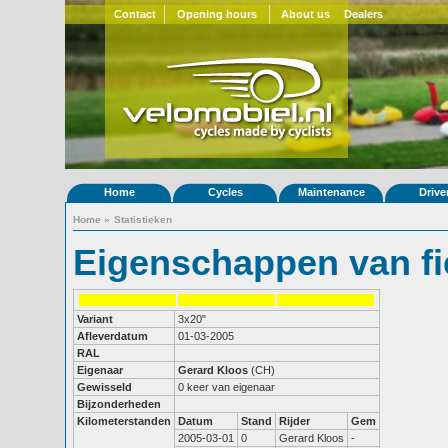
Contact
Opening hours
About us
Dealers
Home
Cycles
Maintenance
Drive
Home
»
Statistieken
Eigenschappen van fi
Variant
3x20"
Afleverdatum
01-03-2005
RAL
Eigenaar
Gerard Kloos
(CH)
Gewisseld
0 keer van eigenaar
Bijzonderheden
Kilometerstanden
Datum
Stand
Rijder
Gem
2005-03-01
0
Gerard Kloos
-