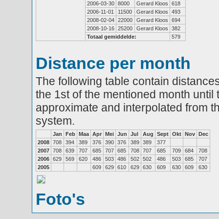
2006-03-30
8000
Gerard Kloos
618
2006-11-01
11500
Gerard Kloos
493
2008-02-04
22000
Gerard Kloos
694
2008-10-16
25200
Gerard Kloos
382
Totaal gemiddelde:
579
Distance per month
The following table contain distances
the 1st of the mentioned month until 
approximate and interpolated from th
system.
Jan
Feb
Maa
Apr
Mei
Jun
Jul
Aug
Sept
Okt
Nov
Dec
2008
708
394
389
376
390
376
389
389
377
2007
708
639
707
685
707
685
708
707
685
709
684
708
2006
629
569
620
486
503
486
502
502
486
503
685
707
2005
609
629
610
629
630
609
630
609
630
Foto's