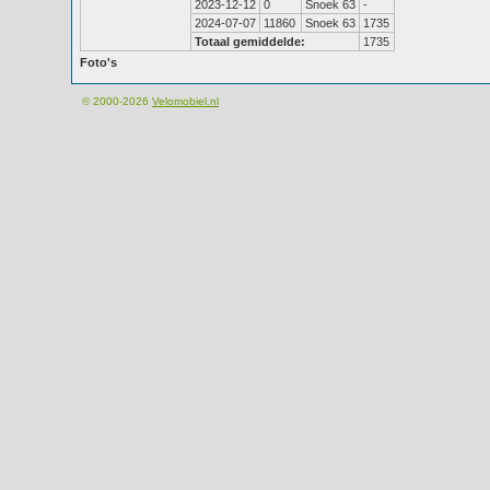
2023-12-12
0
Snoek 63
-
2024-07-07
11860
Snoek 63
1735
Totaal gemiddelde:
1735
Foto's
© 2000-2026
Velomobiel.nl