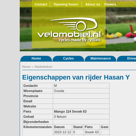
Contact
Opening hours
About us
Dealers
Home
Cycles
Maintenance
Drive
Home
»
Statistieken
Eigenschappen van rijder Hasan Y
Geslacht
M
Woonplaats
Gouda
Provincie
Email
Website
Fiets
Mango 114
Snoek 63
Gehad
0 fietsen
Bijzonderheden
Kilometerstanden
Datum
Stand
Fiets
Gem
2023-12-12
0
Snoek 63
-