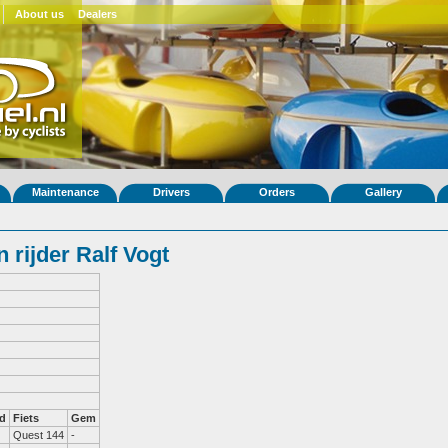
About us
Dealers
Maintenance
Drivers
Orders
Gallery
rijder Ralf Vogt
d
Fiets
Gem
Quest 144
-