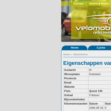
Contact
Opening hours
Home
Cycles
Home
»
Statistieken
Eigenschappen van 
Geslacht
M
Woonplaats
Duitsland
Provincie
Email
Website
Fiets
Quest 144
Gehad
0 fietsen
Bijzonderheden
Kilometerstanden
Datum
Stan
2006-08-16
0