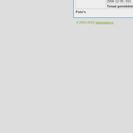
2006-12-05
910
Totaal gemiddel
Foto's
© 2000-2026
Velomobiel.nl