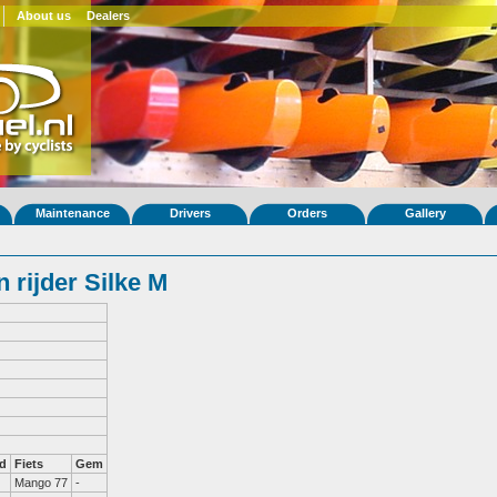
About us
Dealers
Maintenance
Drivers
Orders
Gallery
 rijder Silke M
d
Fiets
Gem
Mango 77
-