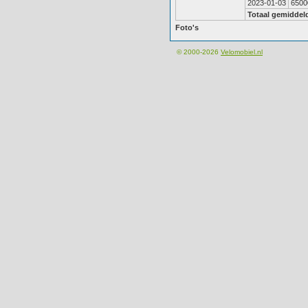
2023-01-03
6500
Totaal gemiddel
Foto's
© 2000-2026
Velomobiel.nl