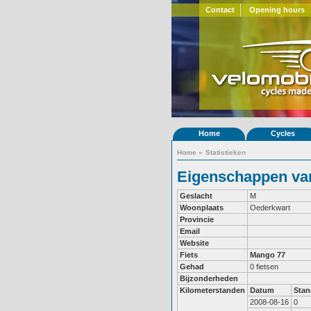
Contact
Opening hours
Home
Cycles
Home
»
Statistieken
Eigenschappen van
Geslacht
M
Woonplaats
Oederkwart
Provincie
Email
Website
Fiets
Mango 77
Gehad
0 fietsen
Bijzonderheden
Kilometerstanden
Datum
Stan
2008-08-16
0