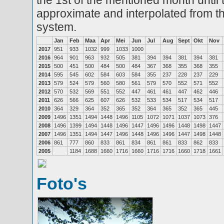
the 1st of the mentioned month until 
approximate and interpolated from th
system.
Jan
Feb
Maa
Apr
Mei
Jun
Jul
Aug
Sept
Okt
Nov
2017
951
933
1032
999
1033
1000
2016
964
901
963
932
505
381
394
394
381
394
381
2015
500
451
500
484
500
484
367
368
355
368
355
2014
595
545
602
584
603
584
355
237
228
237
229
2013
579
524
579
560
580
561
579
570
552
571
552
2012
570
532
569
551
552
447
461
461
447
462
446
2011
626
566
625
607
626
532
533
534
517
534
517
2010
364
329
364
352
365
352
364
365
352
365
445
2009
1496
1351
1494
1448
1496
1105
1072
1071
1037
1073
376
2008
1496
1399
1494
1448
1496
1447
1496
1496
1448
1498
1447
2007
1496
1351
1494
1447
1496
1448
1496
1496
1447
1498
1448
2006
861
777
860
833
861
834
861
861
833
862
833
2005
1184
1688
1660
1716
1660
1716
1716
1660
1718
1661
Foto's