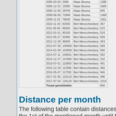
2005-03-03
2580
Klaas Bouma
1286
2005-12-31
19350
Klaas Bouma
1683
2006-12-06
28793
Klaas Bouma
845
2009-06-06
72848
Klaas Bouma
1468
2009-11-02
78000
Klaas Bouma
1051
2010-11-20
82500
Bert Messchendorp
357
2011-06-06
86500
Bert Messchendorp
615
2012-01-01
90100
Bert Messchendorp
524
2012-05-27
92800
Bert Messchendorp
559
2012-12-28
96000
Bert Messchendorp
453
2013-07-30
100000
Bert Messchendorp
569
2014-01-09
103000
Bert Messchendorp
560
2014-07-11
106561
Bert Messchendorp
592
2014-12-27
107850
Bert Messchendorp
232
2015-07-01
110850
Bert Messchendorp
491
2015-12-29
112995
Bert Messchendorp
360
2016-05-07
117035
Bert Messchendorp
946
2017-01-05
120123
Bert Messchendorp
386
2017-07-04
126120
Bert Messchendorp
1014
Totaal gemiddelde:
840
Distance per month
The following table contain distances