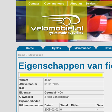
Contact
Opening hours
About us
Dealers
Home
Cycles
Maintenance
Drive
Home
»
Statistieken
Eigenschappen van fi
Variant
3x20"
Afleverdatum
01-01-2005
RAL
Eigenaar
Georg M
(NO)
Gewisseld
2 keer van eigenaar
Bijzonderheden
Kilometerstanden
Datum
Stand
Rijder
Gem
2005-01-01
0
-