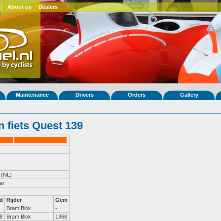
About us
Dealers
Maintenance
Drivers
Orders
Gallery
 fiets Quest 139
(NL)
ar
d
Rijder
Gem
Bram Blok
-
8
Bram Blok
1368