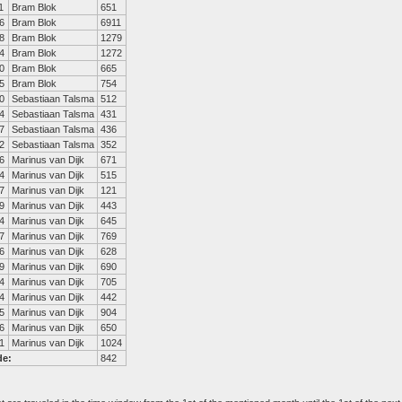
1
Bram Blok
651
6
Bram Blok
6911
8
Bram Blok
1279
4
Bram Blok
1272
0
Bram Blok
665
5
Bram Blok
754
0
Sebastiaan Talsma
512
4
Sebastiaan Talsma
431
7
Sebastiaan Talsma
436
2
Sebastiaan Talsma
352
6
Marinus van Dijk
671
4
Marinus van Dijk
515
7
Marinus van Dijk
121
9
Marinus van Dijk
443
4
Marinus van Dijk
645
7
Marinus van Dijk
769
6
Marinus van Dijk
628
9
Marinus van Dijk
690
4
Marinus van Dijk
705
4
Marinus van Dijk
442
5
Marinus van Dijk
904
6
Marinus van Dijk
650
1
Marinus van Dijk
1024
de:
842