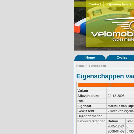
Contact
Opening hours
Home
Cycles
Home
»
Statistieken
Eigenschappen van
Variant
Afleverdatum
24-12-2005
RAL
Eigenaar
Marinus van Dijk
Gewisseld
2 keer van eigena
Bijzonderheden
Kilometerstanden
Datum
Stan
2005-12-24
0
2008-04-02
3733