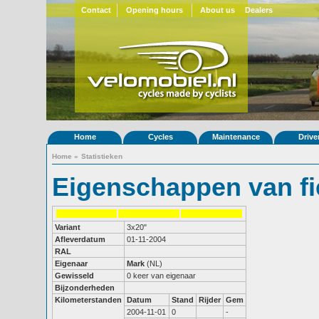
Contact
Opening hours
About us
Dealers
Home
Cycles
Maintenance
Drive
Home
»
Statistieken
Eigenschappen van fi
Variant
3x20"
Afleverdatum
01-11-2004
RAL
Eigenaar
Mark
(NL)
Gewisseld
0 keer van eigenaar
Bijzonderheden
Kilometerstanden
Datum
Stand
Rijder
Gem
2004-11-01
0
-