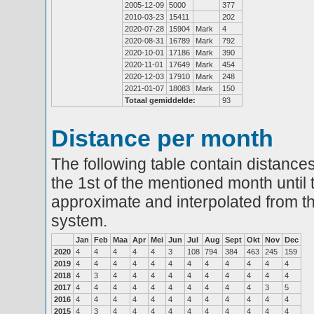
2005-12-09
5000
377
2010-03-23
15411
202
2020-07-28
15904
Mark
4
2020-08-31
16789
Mark
792
2020-10-01
17186
Mark
390
2020-11-01
17649
Mark
454
2020-12-03
17910
Mark
248
2021-01-07
18083
Mark
150
Totaal gemiddelde:
93
Distance per month
The following table contain distances
the 1st of the mentioned month until 
approximate and interpolated from th
system.
Jan
Feb
Maa
Apr
Mei
Jun
Jul
Aug
Sept
Okt
Nov
Dec
2020
4
4
4
4
4
3
108
794
384
463
245
159
2019
4
4
4
4
4
4
4
4
4
4
4
4
2018
4
3
4
4
4
4
4
4
4
4
4
4
2017
4
4
4
4
4
4
4
4
4
4
3
5
2016
4
4
4
4
4
4
4
4
4
4
4
4
2015
4
3
4
4
4
4
4
4
4
4
4
4