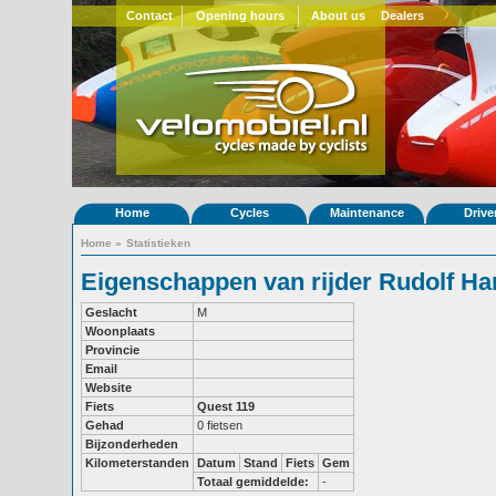
Contact
Opening hours
About us
Dealers
Home
Cycles
Maintenance
Drive
Home
»
Statistieken
Eigenschappen van rijder Rudolf Har
Geslacht
M
Woonplaats
Provincie
Email
Website
Fiets
Quest 119
Gehad
0 fietsen
Bijzonderheden
Kilometerstanden
Datum
Stand
Fiets
Gem
Totaal gemiddelde:
-