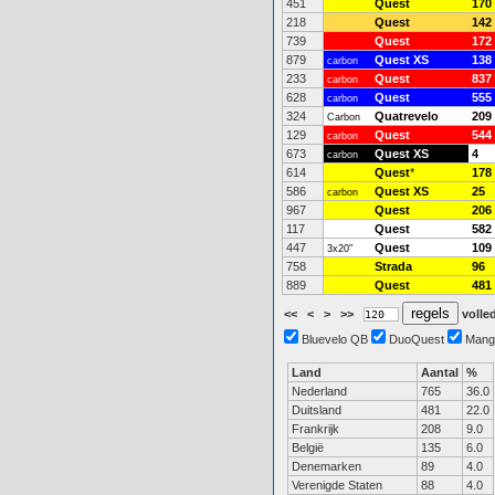
451
Quest
170
218
Quest
142
739
Quest
172
879
Quest XS
138
carbon
233
Quest
837
carbon
628
Quest
555
carbon
324
Quatrevelo
209
Carbon
129
Quest
544
carbon
673
Quest XS
4
carbon
614
Quest
*
178
586
Quest XS
25
carbon
967
Quest
206
117
Quest
582
447
Quest
109
3x20"
758
Strada
96
889
Quest
481
<<
<
>
>>
volled
Bluevelo QB
DuoQuest
Mang
Land
Aantal
%
Nederland
765
36.0
Duitsland
481
22.0
Frankrijk
208
9.0
België
135
6.0
Denemarken
89
4.0
Verenigde Staten
88
4.0