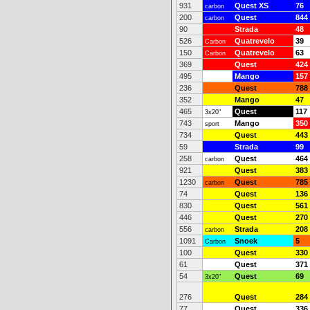
931
Quest XS
76
carbon
200
Quest
844
carbon
90
Strada
48
526
Quatrevelo
39
Carbon
150
Quatrevelo
63
Carbon
369
Quest
424
495
Mango
157
236
Quest
788
352
Mango
47
465
Quest
117
3x20"
743
Mango
350
sport
734
Quest
443
59
Strada
99
258
Quest
464
carbon
921
Quest
383
1230
Quest
785
carbon
74
Quest
136
830
Quest
561
446
Quest
270
556
Strada
208
carbon
1091
Snoek
5
Carbon
100
Quest
330
61
Quest
371
54
Quest
69
3x20"
276
Quest
284
77
Quest
336