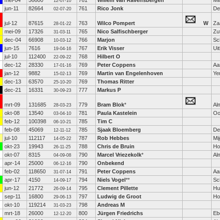
mei-04
56600
761
Willem van Ravensbergen
Mi
12-07-10
jun-11
82664
761
Rico Jonk
De
02-07-20
jul-12
87615
763
Wilco Pompert
W
Za
28-01-22
mei-09
17326
765
Nico Salfischberger
Zu
31-03-11
dec-04
66908
766
Marjon
Sc
10-03-12
jun-15
7616
767
Erik Visser
Ui
19-04-16
jul-10
112400
768
Hilbert O
22-09-22
dec-12
28330
769
Peter Coppens
Aa
17-01-16
jan-12
9882
769
Martin van Engelenhoven
Ye
15-02-13
dec-13
63570
769
Thomas Ritter
25-10-20
dec-21
16331
777
Markus P
30-09-23
mrt-09
131685
779
Bram Blok
*
Al
28-03-23
okt-08
13540
781
Paula Kastelein
Oo
03-04-10
feb-12
100398
785
Tim C
06-10-21
feb-08
45069
785
Sjaak Bloemberg
De
12-11-12
jul-10
112117
787
Rob Hebbes
Mi
14-05-22
okt-23
19943
788
Chris de Bruin
Ho
26-11-25
okt-07
8315
790
Marcel Vriezekolk
*
Al
04-09-08
apr-14
25000
790
Onbekend
06-12-16
feb-02
118650
791
Peter Coppens
Aa
31-07-14
apr-17
4150
794
Niels Vogel
**
Sc
14-09-17
jun-12
21772
795
Clement Pillette
Hu
26-09-14
sep-11
16800
797
Ludwig de Groot
Ho
29-06-13
okt-10
119214
798
Andreas M
31-03-23
mrt-18
26000
800
Jürgen Friedrichs
Eb
12-12-20