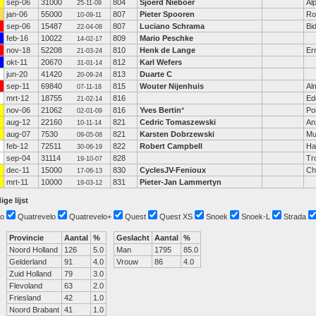
sep-06
31000
804
Sjoerd Nieboer
Al
25-11-09
jan-06
55000
807
Pieter Spooren
Ro
10-09-11
sep-06
15487
807
Luciano Schrama
Bi
22-04-08
feb-16
10022
809
Mario Peschke
14-02-17
nov-18
52208
810
Henk de Lange
Er
21-03-24
okt-11
20670
812
Karl Wefers
31-01-14
jun-20
41420
813
Duarte C
20-09-24
sep-11
69840
815
Wouter Nijenhuis
Al
07-11-18
mrt-12
18755
816
Ed
21-02-14
nov-06
21062
816
Yves Bertin
*
Po
02-01-09
aug-12
22160
821
Cedric Tomaszewski
An
10-11-14
aug-07
7530
821
Karsten Dobrzewski
Mu
09-05-08
feb-12
72511
822
Robert Campbell
Ha
30-06-19
sep-04
31114
828
Tr
19-10-07
dec-11
15000
830
CyclesJV-Fenioux
Ch
17-06-13
mrt-11
10000
831
Pieter-Jan Lammertyn
19-03-12
ige lijst
o
Quatrevelo
Quatrevelo+
Quest
Quest XS
Snoek
Snoek-L
Strada
Provincie
Aantal
%
Geslacht
Aantal
%
Noord Holland
126
5.0
Man
1795
85.0
Gelderland
91
4.0
Vrouw
86
4.0
Zuid Holland
79
3.0
Flevoland
63
2.0
Friesland
42
1.0
Noord Brabant
41
1.0