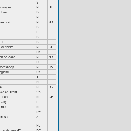
S
euwegein
NL
UT
chen
DE
NL
jkevoort
NL
NB
DE
F
DE
rch
DE
uvenheim
NL
GE
DK
on op Zand
NL
NB
DE
oomshoop
NL
OV
ngland
UK
IE
BE
im
NL
DR
oke on Trent
UK
tphen
NL
GE
ttany
F
onten
NL
FL
DE
ntrosa
S
NL
i Landsberg (D)
DE