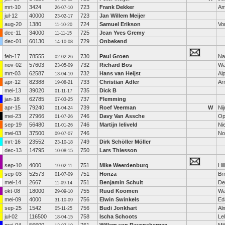
mrt-10
3424
723
Frank Dekker
Am
26-07-10
jul-12
40000
723
Jan Willem Meijer
23-02-17
aug-20
1380
724
Samuel Erikson
Vo
11-10-20
dec-11
34000
725
Jean Yves Gremy
11-11-15
dec-01
60130
729
Onbekend
14-10-08
feb-17
78555
730
Paul Groen
Na
02-02-26
nov-02
57603
732
Richard Bos
Wa
23-05-09
mrt-03
62587
732
Hans van Heijst
Al
13-04-10
apr-12
82388
733
Christian Adler
Ar
19-08-21
mei-13
39020
735
Dick B
01-11-17
jan-18
62785
737
Flemming
07-03-25
apr-15
79240
739
Roef Veerman
W
Ni
01-04-24
mei-23
27966
746
Davy Van Assche
Op
01-07-26
sep-19
56480
746
Martijn leliveld
Ni
01-01-26
mei-03
37500
746
No
09-07-07
mrt-16
23552
749
Dirk Schöller Möller
23-10-18
dec-13
14795
750
Lars Thiesson
10-08-15
sep-10
4000
751
Mike Weerdenburg
Hi
19-02-11
sep-03
52573
751
Honza
Br
01-07-09
mei-14
2667
751
Benjamin Schult
De
11-09-14
okt-08
18000
755
Ruud Koomen
Wa
29-09-10
mei-09
4000
756
Elwin Swinkels
Ed
31-10-09
sep-25
1542
756
Budi Jonkhart
Al
05-11-25
jul-02
116500
758
Ischa Schoots
Le
18-04-15