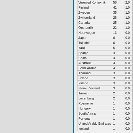
Verenigd Koninkrijk
58
2.0
Finland
41
1.0
Zweden
35
1.0
Zwitserland
28
1.0
Canada
25
1.0
Oostenrijk
22
1.0
Noorwegen
13
0.0
Japan
6
0.0
Tsjechië
6
0.0
Italië
5
0.0
Spanje
4
0.0
China
4
0.0
Australië
4
0.0
Saudi Arabia
4
0.0
Thailand
3
0.0
Poland
3
0.0
Ierland
3
0.0
Nieuw Zeeland
3
0.0
Taiwan
2
0.0
Luxenburg
2
0.0
Roemenie
1
0.0
Hungary
1
0.0
South Africa
1
0.0
Portugal
1
0.0
United Arabic Emirates
1
0.0
Iceland
1
0.0