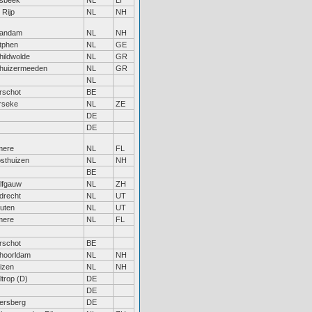
lsbeek
NL
LI
 Rijp
NL
NH
andam
NL
NH
tphen
NL
GE
hildwolde
NL
GR
thuizermeeden
NL
GR
NL
rschot
BE
rseke
NL
ZE
DE
DE
mere
NL
FL
sthuizen
NL
NH
BE
lfgauw
NL
ZH
jdrecht
NL
UT
uten
NL
UT
mere
NL
FL
rschot
BE
hoorldam
NL
NH
izen
NL
NH
ltrop (D)
DE
DE
ersberg
DE