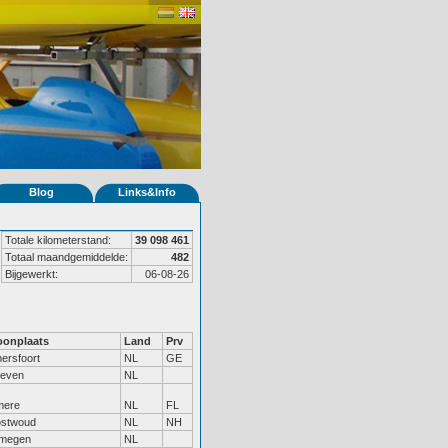
Blog
Links&Info
Totale kilometerstand:
39 098 461
Totaal maandgemiddelde:
482
Bijgewerkt:
06-08-26
onplaats
Land
Prv
ersfoort
NL
GE
even
NL
mere
NL
FL
stwoud
NL
NH
jmegen
NL