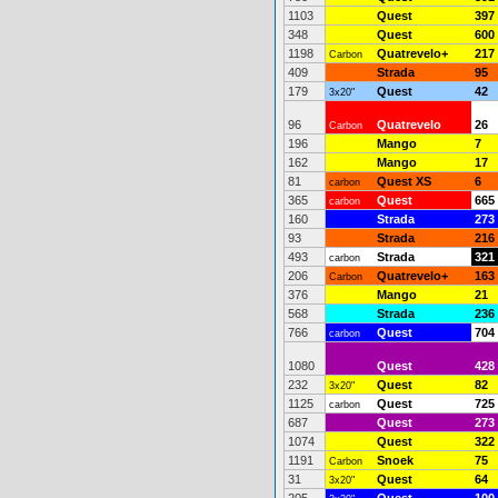
1103
Quest
397
348
Quest
600
1198
Quatrevelo+
217
Carbon
409
Strada
95
179
Quest
42
3x20"
96
Quatrevelo
26
Carbon
196
Mango
7
162
Mango
17
81
Quest XS
6
carbon
365
Quest
665
carbon
160
Strada
273
93
Strada
216
493
Strada
321
carbon
206
Quatrevelo+
163
Carbon
376
Mango
21
568
Strada
236
766
Quest
704
carbon
1080
Quest
428
232
Quest
82
3x20"
1125
Quest
725
carbon
687
Quest
273
1074
Quest
322
1191
Snoek
75
Carbon
31
Quest
64
3x20"