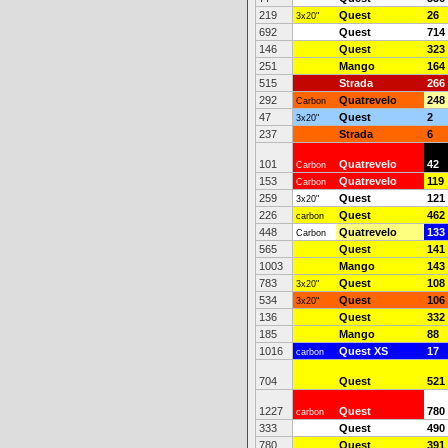
219
Quest
26
3x20"
692
Quest
714
146
Quest
323
251
Mango
164
515
Strada
266
292
Quatrevelo
248
Carbon
47
Quest
2
3x20"
237
Strada
6
101
Quatrevelo
42
Carbon
153
Quatrevelo
119
Carbon
259
Quest
121
3x20"
226
Quest
462
carbon
448
Quatrevelo
133
Carbon
565
Quest
141
1003
Mango
143
783
Quest
108
3x20"
534
Quest
106
3x20"
136
Quest
332
185
Mango
88
1016
Quest XS
17
carbon
704
Quest
521
1227
Quest
780
carbon
333
Quest
490
780
Quest
391