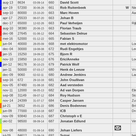
aug-13
8634
660
David Scott
03-09-14
apr-19
57200
661
Rob Ruitenbeek
W
Ni
30-06-26
sep-10
80000
663
Marc Hoven
Aa
15-10-20
apr-17
25533
663
Johan B
06-07-20
dec-17
65000
663
Paul Verheijen
Ri
12-02-26
aug-10
38380
663
Florian Traub
20-06-15
dec-08
27645
664
Sebastien Delrue
01-06-12
mei-16
52000
665
Fabian S
01-12-22
jun-04
40000
668
met elektromotor
Lo
28-05-09
dec-04
30000
672
Rudi Engeltjes
Le
19-08-08
jan-15
15250
675
Bjorn R
19-09-22
nov-10
15850
676
Eric/Anneke
Lo
18-10-12
jan-12
96178
679
Patrick Wolf
30-10-23
jan-11
50000
680
Henk de Leeuw
Vr
07-03-17
dec-09
9060
680
Andrew Jenkins
La
02-02-11
sep-16
672
681
John Osullivan
29-10-16
nov-05
87480
682
Aad versteden
01-08-16
nov-11
12000
682
Ad van Dorpen
El
06-05-13
sep-08
31149
684
Roy Hudson
St
09-07-12
nov-14
24399
684
Casper Jansen
Zu
31-07-17
jul-21
3652
686
Denis Bodennec
Bri
05-01-22
jun-09
77000
687
ICB
Dr
13-10-18
nov-09
93840
687
Christoph v E
15-04-21
okt-02
98500
687
Jonatan Edlund
Vi
08-09-14
nov-08
48000
690
Johan Liefers
01-09-14
jul-09
84612
692
Sutrai
be
23-09-19