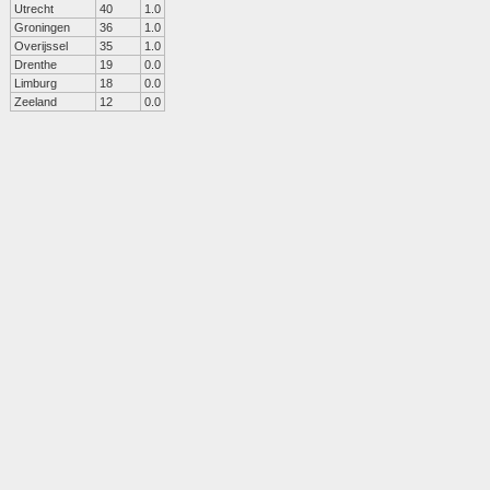
Utrecht
40
1.0
Groningen
36
1.0
Overijssel
35
1.0
Drenthe
19
0.0
Limburg
18
0.0
Zeeland
12
0.0