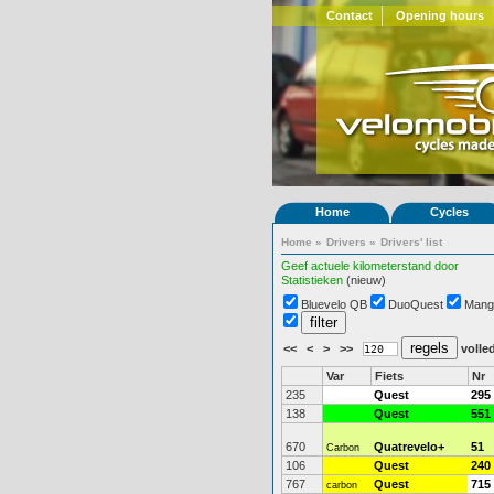
Contact
Opening hours
Home
Cycles
Home
»
Drivers
»
Drivers' list
Geef actuele kilometerstand door
Statistieken
(nieuw)
Bluevelo QB
DuoQuest
Mang
<<
<
>
>>
volled
Var
Fiets
Nr
235
Quest
295
138
Quest
551
670
Quatrevelo+
51
Carbon
106
Quest
240
767
Quest
715
carbon