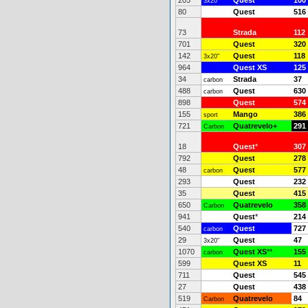
205
Quest
100
3x20"
80
Quest
516
73
Strada
112
701
Quest
320
142
Quest
118
3x20"
964
Quest XS
125
34
Strada
37
carbon
488
Quest
630
carbon
898
Quest
574
155
Mango
386
sport
721
Quatrevelo+
291
Carbon
18
Quest
*
307
792
Quest
278
48
Quest
577
carbon
293
Quest
232
35
Quest
415
650
Quatrevelo
358
Carbon
941
Quest
*
214
540
Quest
727
carbon
29
Quest
47
3x20"
1070
Quest XS
**
155
carbon
599
Quest XS
11
711
Quest
545
27
Quest
438
519
Quatrevelo
84
Carbon