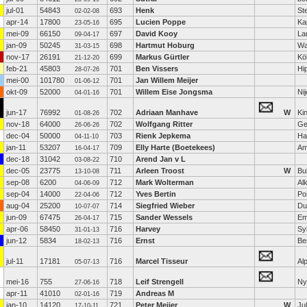
jul-01
54843
693
Henk
St
02-02-08
apr-14
17800
695
Lucien Poppe
Ka
23-05-16
mei-09
66150
697
David Kooy
La
09-04-17
jan-09
50245
698
Hartmut Hoburg
Wa
31-03-15
nov-17
26191
699
Markus Gürtler
Kö
21-12-20
feb-21
45803
701
Ben Vissers
Hi
28-07-26
mei-00
101780
701
Jan Willem Meijer
01-06-12
okt-09
52000
701
Willem Eise Jongsma
Ni
04-01-16
jun-17
76992
702
Adriaan Manhave
W
Ki
01-08-26
nov-18
64000
702
Wolfgang Ritter
Ge
26-06-26
dec-04
50000
703
Rienk Jepkema
Ha
04-11-10
jan-11
53207
709
Elly Harte (Boetekees)
Am
16-04-17
dec-18
31042
710
Arend Jan v L
03-08-22
dec-05
23775
711
Arleen Troost
W
Bu
13-10-08
sep-08
6200
712
Mark Wolterman
Al
04-06-09
sep-04
14000
712
Yves Bertin
Po
22-04-06
aug-04
25200
714
Siegfried Wieber
Du
10-07-07
jun-09
67475
715
Sander Wessels
Em
26-04-17
apr-06
58450
716
Harvey
Sy
31-01-13
jun-12
5834
716
Ernst
Be
18-02-13
jul-11
17181
716
Marcel Tisseur
Al
05-07-13
mei-16
755
718
Leif Strengell
Ny
27-06-16
apr-11
41010
719
Andreas M
02-01-16
jan-10
14120
721
Peter Meijer
W
Ju
17-10-11