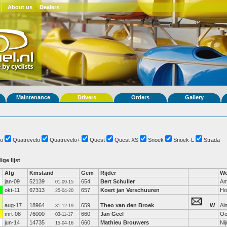
About us
Dealers
Maintenance
Drivers
Orders
Gallery
o
Quatrevelo
Quatrevelo+
Quest
Quest XS
Snoek
Snoek-L
Strada
ige lijst
Afg
Kmstand
Gem
Rijder
Wo
jan-09
52139
654
Bert Schuller
Am
01-09-15
okt-11
67313
657
Koert jan Verschuuren
Ho
25-04-20
aug-17
18964
659
Theo van den Broek
W
Al
31-12-19
mrt-08
76000
660
Jan Geel
Oo
03-11-17
jun-14
14735
660
Mathieu Brouwers
Ni
15-04-16