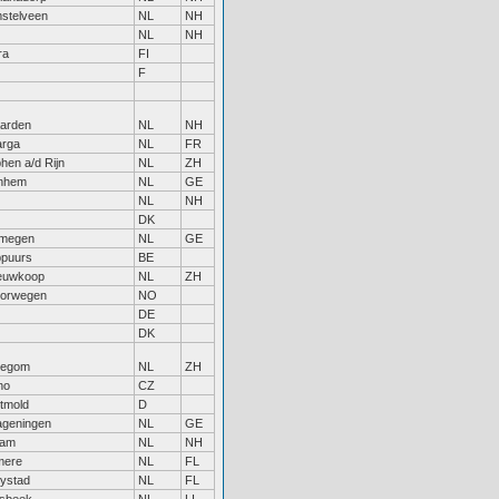
stelveen
NL
NH
NL
NH
ra
FI
F
arden
NL
NH
rga
NL
FR
phen a/d Rijn
NL
ZH
nhem
NL
GE
NL
NH
DK
jmegen
NL
GE
puurs
BE
euwkoop
NL
ZH
orwegen
NO
DE
DK
llegom
NL
ZH
no
CZ
tmold
D
geningen
NL
GE
am
NL
NH
mere
NL
FL
lystad
NL
FL