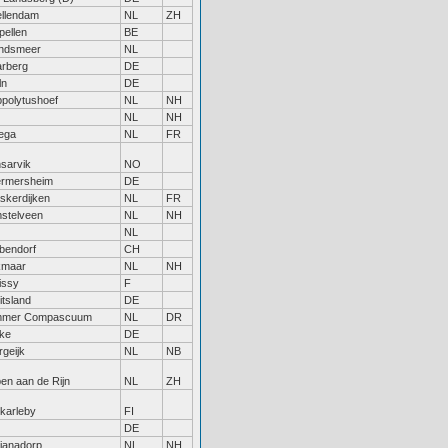
ellendam
NL
ZH
pellen
BE
ndsmeer
NL
rberg
DE
ln
DE
ppolytushoef
NL
NH
NL
NH
jega
NL
FR
nsarvik
NO
rmersheim
DE
skerdijken
NL
FR
stelveen
NL
NH
NL
bendorf
CH
kmaar
NL
NH
issy
F
itsland
DE
mer Compascuum
NL
DR
ke
DE
rgeijk
NL
NB
pen aan de Rijn
NL
ZH
karleby
FI
DE
lianadorp
NL
NH