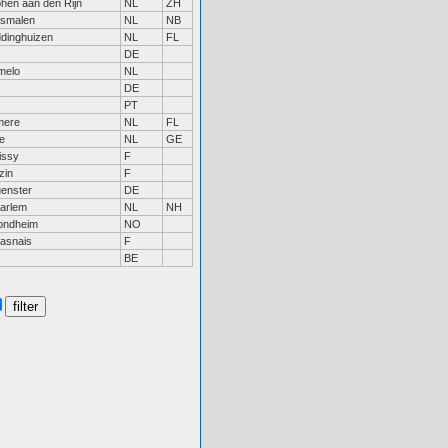
phen aan den Rijn
NL
ZH
smalen
NL
NB
ddinghuizen
NL
FL
DE
melo
NL
DE
PT
mere
NL
FL
e
NL
GE
issy
F
zin
F
enster
DE
arlem
NL
NH
ondheim
NO
asnais
F
BE