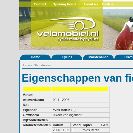
Contact
Opening hours
About us
Dealers
Home
Cycles
Maintenance
Drive
Home
»
Statistieken
Eigenschappen van fi
Variant
Afleverdatum
09-11-2006
RAL
Eigenaar
Yves Bertin
(F)
Gewisseld
0 keer van eigenaar
Bijzonderheden
Kilometerstanden
Datum
Stand
Rijder
Gem
2006-11-09
0
Yves Bertin
-