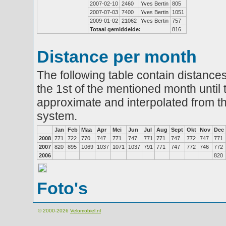
2007-02-10
2460
Yves Bertin
805
2007-07-03
7400
Yves Bertin
1051
2009-01-02
21062
Yves Bertin
757
Totaal gemiddelde:
816
Distance per month
The following table contain distances
the 1st of the mentioned month until 
approximate and interpolated from th
system.
Jan
Feb
Maa
Apr
Mei
Jun
Jul
Aug
Sept
Okt
Nov
Dec
2008
771
722
770
747
771
747
771
771
747
772
747
771
2007
820
895
1069
1037
1071
1037
791
771
747
772
746
772
2006
820
Foto's
© 2000-2026
Velomobiel.nl