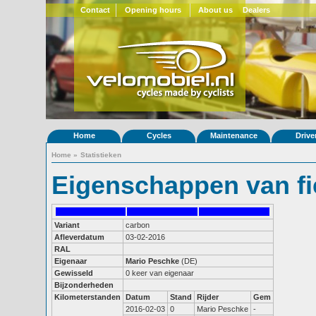
Contact
Opening hours
About us
Dealers
Home
Cycles
Maintenance
Drive
Home
»
Statistieken
Eigenschappen van fi
Variant
carbon
Afleverdatum
03-02-2016
RAL
Eigenaar
Mario Peschke
(DE)
Gewisseld
0 keer van eigenaar
Bijzonderheden
Kilometerstanden
Datum
Stand
Rijder
Gem
2016-02-03
0
Mario Peschke
-