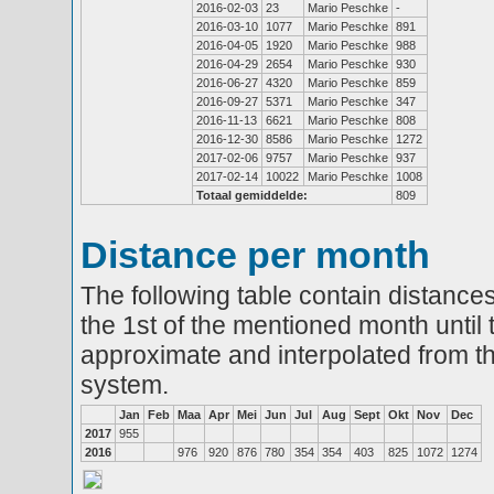
2016-02-03
23
Mario Peschke
-
2016-03-10
1077
Mario Peschke
891
2016-04-05
1920
Mario Peschke
988
2016-04-29
2654
Mario Peschke
930
2016-06-27
4320
Mario Peschke
859
2016-09-27
5371
Mario Peschke
347
2016-11-13
6621
Mario Peschke
808
2016-12-30
8586
Mario Peschke
1272
2017-02-06
9757
Mario Peschke
937
2017-02-14
10022
Mario Peschke
1008
Totaal gemiddelde:
809
Distance per month
The following table contain distances
the 1st of the mentioned month until 
approximate and interpolated from th
system.
Jan
Feb
Maa
Apr
Mei
Jun
Jul
Aug
Sept
Okt
Nov
Dec
2017
955
2016
976
920
876
780
354
354
403
825
1072
1274