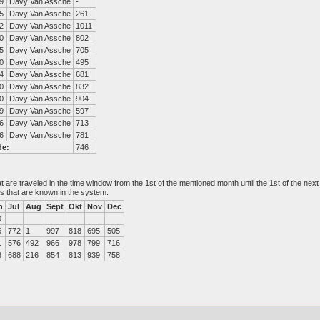
9
Davy Van Assche
-
5
Davy Van Assche
261
2
Davy Van Assche
1011
0
Davy Van Assche
802
5
Davy Van Assche
705
0
Davy Van Assche
495
4
Davy Van Assche
681
0
Davy Van Assche
832
0
Davy Van Assche
904
9
Davy Van Assche
597
6
Davy Van Assche
713
6
Davy Van Assche
781
de:
746
at are traveled in the time window from the 1st of the mentioned month until the 1st of the n
es that are known in the system.
n
Jul
Aug
Sept
Okt
Nov
Dec
0
6
772
1
997
818
695
505
1
576
492
966
978
799
716
8
688
216
854
813
939
758