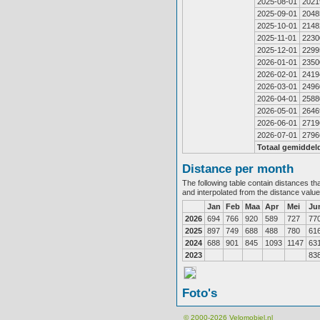
2025-08-01
2021
2025-09-01
2048
2025-10-01
2148
2025-11-01
2230
2025-12-01
2299
2026-01-01
2350
2026-02-01
2419
2026-03-01
2496
2026-04-01
2588
2026-05-01
2646
2026-06-01
2719
2026-07-01
2796
Totaal gemiddel
Distance per month
The following table contain distances th
and interpolated from the distance valu
Jan
Feb
Maa
Apr
Mei
Ju
2026
694
766
920
589
727
77
2025
897
749
688
488
780
61
2024
688
901
845
1093
1147
63
2023
83
Foto's
© 2000-2026
Velomobiel.nl