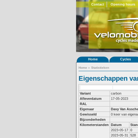
Contact
Opening hours
Home
Cycles
Home
»
Statistieken
Eigenschappen van
Variant
carbon
Afleverdatum
17-05-2023
RAL
Eigenaar
Davy Van Assch
Gewisseld
0 keer van eigena
Bijzonderheden
Kilometerstanden
Datum
Stan
2023-05-17
0
2023-05-31
528