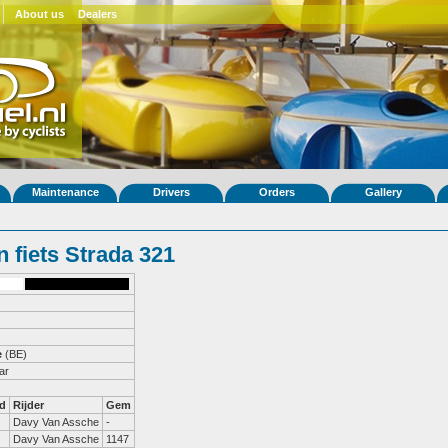
About us
Dealers
Maintenance
Drivers
Orders
Gallery
 fiets Strada 321
e
(BE)
ar
d
Rijder
Gem
Davy Van Assche
-
Davy Van Assche
1147