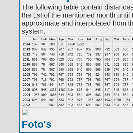
The following table contain distances
the 1st of the mentioned month until 
approximate and interpolated from th
system.
Jan
Feb
Maa
Apr
Mei
Jun
Jul
Aug
Sept
Okt
Nov
2014
107
98
108
811
1256
1222
2013
937
847
935
907
937
907
937
908
732
503
568
2012
742
694
740
718
742
718
779
937
907
938
907
2011
851
768
850
823
851
785
780
780
784
839
823
2010
867
784
867
840
868
840
868
868
831
852
823
2009
868
784
867
840
868
840
868
868
839
870
840
2008
793
742
792
767
793
768
793
824
840
869
840
2007
793
716
792
768
793
767
793
793
767
794
767
2006
845
763
844
817
826
768
793
793
767
794
767
2005
603
545
1337
1401
1194
818
844
845
817
846
818
2004
1067
999
1065
644
603
584
603
603
584
604
584
2003
603
544
601
583
602
973
1067
1068
1032
1069
1033
2002
602
582
603
583
602
602
583
603
583
Foto's