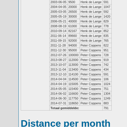
2003-06-05
9500
Henk de Lange
591
2004-04-05
20000
Henk de Lange
1047
2005-03-05
26500
Henk de Lange
592
2005-05-19
30000
Henk de Lange
1420
2006-05-21
40000
Henk de Lange
829
2008-08-19
61000
Henk de Lange
778
2010-09-14
82167
Henk de Lange
852
2011-06-14
89660
Henk de Lange
835
2011-09-15
92000
Henk de Lange
765
2011-11-28
94000
Peter Coppens
822
2011-12-30
95000
Peter Coppens
951
2012-07-26
100000
Peter Coppens
728
2013-08-27
112000
Peter Coppens
919
2013-10-07
113000
Peter Coppens
742
2013-11-04
113400
Peter Coppens
434
2013-12-10
114100
Peter Coppens
591
2014-04-04
114500
Peter Coppens
106
2014-04-19
115005
Peter Coppens
1024
2014-05-05
115400
Peter Coppens
751
2014-06-02
116600
Peter Coppens
1304
2014-06-30
117750
Peter Coppens
1249
2014-07-31
118650
Peter Coppens
883
Totaal gemiddelde:
791
Distance per month