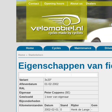
Contact
Opening hours
About us
Dealers
Home
Cycles
Maintenance
Drive
Home
»
Statistieken
Eigenschappen van fi
Variant
3x20"
Afleverdatum
01-02-2002
RAL
Eigenaar
Peter Coppens
(BE)
Gewisseld
1 keer van eigenaar
Bijzonderheden
Kilometerstanden
Datum
Stand
Rijder
Gem
2002-02-01
0
Henk de Lange
-