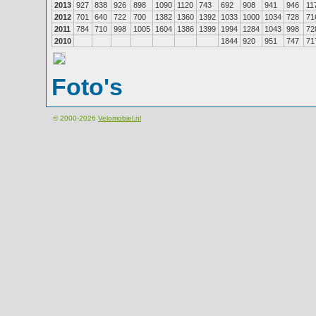
2013
927
838
926
898
1090
1120
743
692
908
941
946
11
2012
701
640
722
700
1382
1360
1392
1033
1000
1034
728
71
2011
784
710
998
1005
1604
1386
1399
1994
1284
1043
998
72
2010
1844
920
951
747
71
Foto's
© 2000-2026
Velomobiel.nl