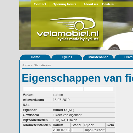
Contact
Opening hours
About us
Dealers
Home
Cycles
Maintenance
Drive
Home
»
Statistieken
Eigenschappen van fi
Variant
carbon
Afleverdatum
16-07-2010
RAL
Eigenaar
Hilbert O
(NL)
Gewisseld
1 keer van eigenaar
Bijzonderheden
1.78, RA, Claxon
Kilometerstanden
Datum
Stand
Rijder
Gem
2010-07-16
0
Jupp Reichert
-