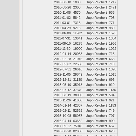
2010-08-10
1000
Jupp Reichert
1217
2010-08-26
2300
Jupp Reichert
2471
2010-11-08
4570
Jupp Reichert
933
2011-01-02
5842
Jupp Reichert
703
2011-03-01
7313
Jupp Reichert
771
2011-04-29
9213
Jupp Reichert
980
2011-06-08
11282
Jupp Reichert
1573
2011-07-31
13641
Jupp Reichert
1354
2011-09-10
16278
Jupp Reichert
1956
2011-11-30
19000
Jupp Reichert
1022
2012-01-14
20058
Jupp Reichert
715
2012-02-28
21046
Jupp Reichert
668
2012-05-02
22538
Jupp Reichert
710
2012-07-31
26616
Jupp Reichert
1378
2012-11-05
29849
Jupp Reichert
1013
2012-12-31
31130
Jupp Reichert
696
2013-05-10
35018
Jupp Reichert
910
2013-07-12
37370
Jupp Reichert
1136
2013-08-19
38000
Jupp Reichert
504
2013-11-26
41000
Jupp Reichert
921
2014-01-14
42857
Jupp Reichert
1153
2015-02-11
52529
Jupp Reichert
749
2015-10-08
58087
Jupp Reichert
707
2016-04-14
63682
Jupp Reichert
900
2017-09-22
75040
Jupp Reichert
657
2018-08-28
82000
Jupp Reichert
623