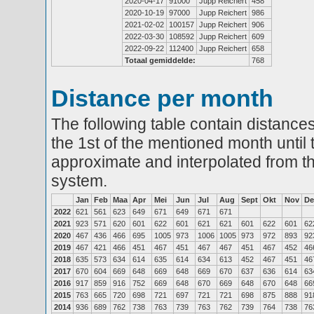
2020-04-17
91000
Jupp Reichert
458
2020-10-19
97000
Jupp Reichert
986
2021-02-02
100157
Jupp Reichert
906
2022-03-30
108592
Jupp Reichert
609
2022-09-22
112400
Jupp Reichert
658
Totaal gemiddelde:
768
Distance per month
The following table contain distances
the 1st of the mentioned month until 
approximate and interpolated from th
system.
Jan
Feb
Maa
Apr
Mei
Jun
Jul
Aug
Sept
Okt
Nov
De
2022
621
561
623
649
671
649
671
671
2021
923
571
620
601
622
601
621
621
601
622
601
62
2020
467
436
466
695
1005
973
1006
1005
973
972
893
92
2019
467
421
466
451
467
451
467
467
451
467
452
46
2018
635
573
634
614
635
614
634
613
452
467
451
46
2017
670
604
669
648
669
648
669
670
637
636
614
63
2016
917
859
916
752
669
648
670
669
648
670
648
66
2015
763
665
720
698
721
697
721
721
698
875
888
91
2014
936
689
762
738
763
739
763
762
739
764
738
76