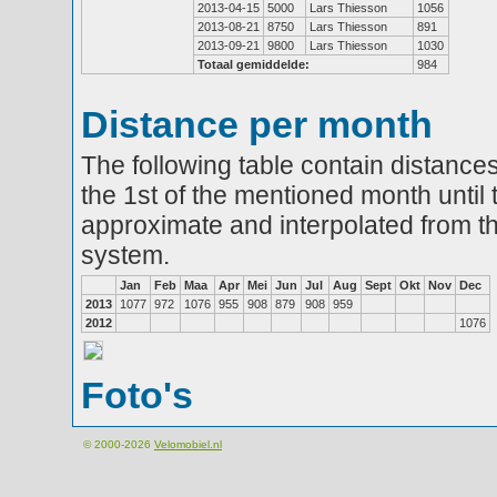
2013-04-15
5000
Lars Thiesson
1056
2013-08-21
8750
Lars Thiesson
891
2013-09-21
9800
Lars Thiesson
1030
Totaal gemiddelde:
984
Distance per month
The following table contain distances
the 1st of the mentioned month until 
approximate and interpolated from th
system.
Jan
Feb
Maa
Apr
Mei
Jun
Jul
Aug
Sept
Okt
Nov
Dec
2013
1077
972
1076
955
908
879
908
959
2012
1076
Foto's
© 2000-2026
Velomobiel.nl