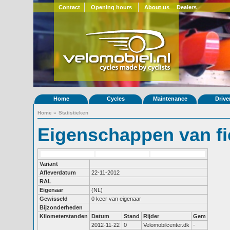
Contact
Opening hours
About us
Dealers
Home
Cycles
Maintenance
Drive
Home
»
Statistieken
Eigenschappen van fi
Variant
Afleverdatum
22-11-2012
RAL
Eigenaar
(NL)
Gewisseld
0 keer van eigenaar
Bijzonderheden
Kilometerstanden
Datum
Stand
Rijder
Gem
2012-11-22
0
Velomobilcenter.dk
-