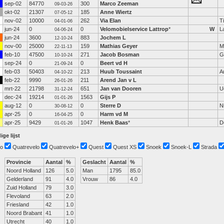
sep-02
84770
300
Marco Zeeman
09-03-26
okt-02
21307
185
Anne Wiertz
07-05-12
nov-02
10000
262
Via Elan
Ti
04-01-06
jun-24
0
0
Velomobielservice Lattrop
*
W
L
04-06-24
jun-24
3600
883
Jochem L
12-10-24
nov-00
25000
159
Mathias Geyer
M
22-11-13
feb-10
47500
271
Jacob Bosman
G
10-10-24
sep-24
0
0
Beert vd H
21-09-24
feb-03
50403
213
Huub Toussaint
A
04-10-22
feb-22
9990
211
Arend Jan v L
26-01-26
mrt-22
21798
651
Jan van Dooren
U
31-12-24
dec-24
19214
1563
Gijs P
01-01-26
aug-12
0
0
Sterre D
N
30-08-12
apr-25
0
0
Harm vd M
16-04-25
apr-25
9429
1047
Henk Baas
*
D
01-01-26
ige lijst
o
Quatrevelo
Quatrevelo+
Quest
Quest XS
Snoek
Snoek-L
Strada
Provincie
Aantal
%
Geslacht
Aantal
%
Noord Holland
126
5.0
Man
1795
85.0
Gelderland
91
4.0
Vrouw
86
4.0
Zuid Holland
79
3.0
Flevoland
63
2.0
Friesland
42
1.0
Noord Brabant
41
1.0
Utrecht
40
1.0