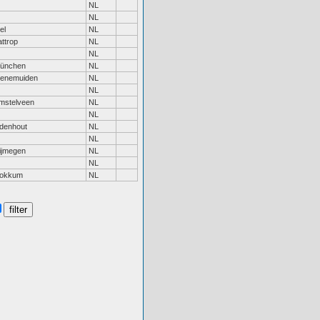
NL
NL
el
NL
attrop
NL
NL
ünchen
NL
enemuiden
NL
NL
mstelveen
NL
NL
denhout
NL
NL
ijmegen
NL
NL
okkum
NL