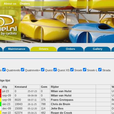
About us
Dealers
Maintenance
Drivers
Orders
Gallery
o
Quatrevelo
Quatrevelo+
Quest
Quest XS
Snoek
Snoek-L
Strada
ige lijst
Afg
Kmstand
Gem
Rijder
W
jul-23
0
0
Milan van Hulst
U
25-07-23
sep-09
0
0
Milan van Hulst
U
09-09-09
sep-09
8020
375
Frans Grotepass
B
08-07-11
okt-23
19943
788
Chris de Bruin
H
26-11-25
dec-09
15000
114
Jelte Bos
D
05-12-20
mei-10
62374
482
Roger de Crook
L
05-04-21