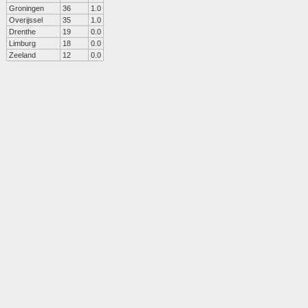
Groningen
36
1.0
Overijssel
35
1.0
Drenthe
19
0.0
Limburg
18
0.0
Zeeland
12
0.0