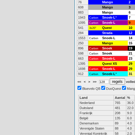
76
Mango
2
608
Mango
3
883
Mango
6
1943
Snoek-L
*
7
Carbon
1095
Snoek-L
9
Carbon
541
Quest
10
3x20"
284
Strada
12
1553
Snoek-L
14
Carbon
250
Mango
15
896
Snoek
19
Carbon
598
Snoek
21
Carbon
663
Snoek-L
23
Carbon
1395
Quest XS
29
1698
Snoek-L
29
Carbon
912
Snoek-L
*
31
Carbon
<<
<
>
>>
volled
Bluevelo QB
DuoQuest
Mang
Land
Aantal
%
Nederland
765
36.0
Duitsland
481
22.0
Frankrijk
208
9.0
België
135
6.0
Denemarken
89
4.0
Verenigde Staten
88
4.0
Verenigd Koninkrijk
58
2.0