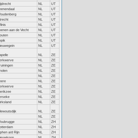
ijdrecht
NL
UT
eenendaal
NL
UT
oudenberg
NL
UT
trecht
NL
UT
ilnis
NL
UT
oenen aan de Vecht
NL
UT
outen
NL
UT
opik
NL
UT
ieuwegein
NL
UT
apelle
NL
ZE
erkwerve
NL
ZE
ruiningen
NL
ZE
holen
NL
ZE
NL
ZE
eere
NL
ZE
erkwerve
NL
ZE
ierikzee
NL
ZE
erseke
NL
ZE
irksland
NL
ZE
llewoutsdijk
NL
ZE
NL
ZE
oubrugge
NL
ZH
otterdam
NL
ZH
lphen a/d Rijn
NL
ZH
ieuwkoop
NL
ZH