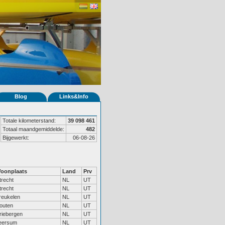
Blog
Links&Info
Totale kilometerstand:
39 098 461
Totaal maandgemiddelde:
482
Bijgewerkt:
06-08-26
oonplaats
Land
Prv
trecht
NL
UT
trecht
NL
UT
reukelen
NL
UT
outen
NL
UT
riebergen
NL
UT
eersum
NL
UT