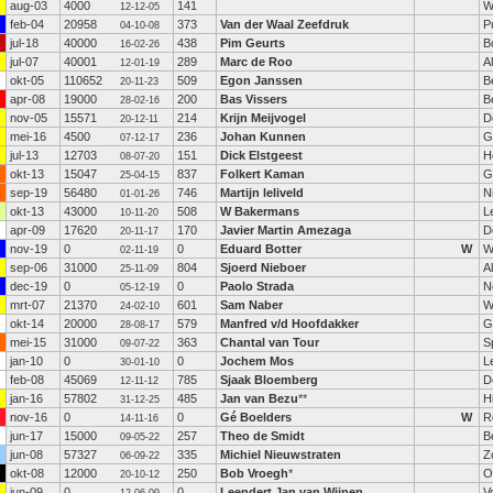
aug-03
4000
141
W
12-12-05
feb-04
20958
373
Van der Waal Zeefdruk
P
04-10-08
jul-18
40000
438
Pim Geurts
B
16-02-26
jul-07
40001
289
Marc de Roo
A
12-01-19
okt-05
110652
509
Egon Janssen
B
20-11-23
apr-08
19000
200
Bas Vissers
B
28-02-16
nov-05
15571
214
Krijn Meijvogel
De
20-12-11
mei-16
4500
236
Johan Kunnen
G
07-12-17
jul-13
12703
151
Dick Elstgeest
H
08-07-20
okt-13
15047
837
Folkert Kaman
G
25-04-15
sep-19
56480
746
Martijn leliveld
N
01-01-26
okt-13
43000
508
W Bakermans
L
10-11-20
apr-09
17620
170
Javier Martin Amezaga
D
20-11-17
nov-19
0
0
Eduard Botter
W
W
02-11-19
sep-06
31000
804
Sjoerd Nieboer
A
25-11-09
dec-19
0
0
Paolo Strada
N
05-12-19
mrt-07
21370
601
Sam Naber
W
24-02-10
okt-14
20000
579
Manfred v/d Hoofdakker
G
28-08-17
mei-15
31000
363
Chantal van Tour
S
09-07-22
jan-10
0
0
Jochem Mos
L
30-01-10
feb-08
45069
785
Sjaak Bloemberg
D
12-11-12
jan-16
57802
485
Jan van Bezu
**
H
31-12-25
nov-16
0
0
Gé Boelders
W
R
14-11-16
jun-17
15000
257
Theo de Smidt
B
09-05-22
jun-08
57327
335
Michiel Nieuwstraten
Z
06-09-22
okt-08
12000
250
Bob Vroegh
*
O
20-10-12
jun-09
0
0
Leendert Jan van Wijnen
V