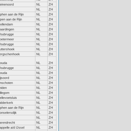
einenoord
NL
ZH
NL
ZH
lphen aan de Rijn
NL
ZH
lpen aan de Rijn
NL
ZH
tellendam
NL
ZH
laardingen
NL
ZH
oubrugge
NL
ZH
oetermeer
NL
ZH
oubrugge
NL
ZH
uttershoek
NL
ZH
ergschenhoek
NL
ZH
ouda
NL
ZH
oubrugge
NL
ZH
ouda
NL
ZH
ijsoord
NL
ZH
inschoten
NL
ZH
eiden
NL
ZH
illegom
NL
ZH
ellevoetsluis
NL
ZH
idderkerk
NL
ZH
lphen aan de Rijn
NL
ZH
onselersdijk
NL
ZH
NL
ZH
arendrecht
NL
ZH
appelle a/d IJssel
NL
ZH