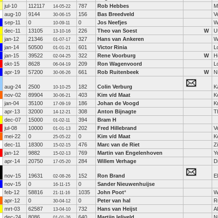
jul-10
112117
787
Rob Hebbes
M
14-05-22
aug-10
9144
156
Bas Breedveld
V
30-06-15
sep-11
0
0
Jos Neefjes
W
10-09-11
dec-11
13105
226
Theo van Soest
W
U
13-10-16
jan-12
21346
327
Hans van Ankeren
W
01-07-17
jan-14
50500
601
Victor Rinia
L
01-01-21
jan-15
39522
322
Rene Voorburg
W
H
02-04-25
okt-15
8628
209
Ron Wagenvoord
L
06-04-19
apr-19
57200
661
Rob Ruitenbeek
W
N
30-06-26
aug-24
2500
182
Colin Verburg
K
10-10-25
nov-02
89904
403
Kim v/d Maat
K
30-06-21
jan-04
35100
186
Johan de Voogd
K
17-09-19
apr-13
32000
308
Anton Bijnagte
T
14-12-21
dec-07
15000
394
Bram H
01-02-11
jul-08
10000
202
Fred Hillebrand
V
01-01-13
mei-22
0
0
Kim v/d Maat
K
25-05-22
dec-11
18300
476
Marc van de Riet
Z
15-02-15
jan-12
9882
769
Martin van Engelenhoven
Y
15-02-13
apr-14
20750
284
Willem Verhage
D
17-05-20
nov-15
19631
152
Ron Brand
E
02-08-26
nov-15
0
0
Sander Nieuwenhuijse
16-11-15
feb-12
58816
1035
John Poot
*
W
21-11-16
apr-12
0
0
Peter van hal
R
30-04-12
mrt-03
62587
732
Hans van Heijst
A
13-04-10
dec-24
8086
640
Martijn leliveld
N
01-01-26