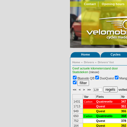
Contact
Opening hours
Home
Cycles
Home
»
Drivers
»
Drivers' list
Geef actuele kilometerstand door
Statistieken
(nieuw)
Bluevelo QB
DuoQuest
Mang
<<
<
>
>>
volled
Var
Fiets
Nr
1431
Quatrevelo
347
Carbon
1713
Quest
351
949
Quest
355
650
Quatrevelo
358
Carbon
752
Quest
378
164
Quest
392