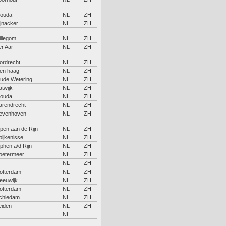
ouda
NL
ZH
ijnacker
NL
ZH
illegom
NL
ZH
er Aar
NL
ZH
ordrecht
NL
ZH
en haag
NL
ZH
ude Wetering
NL
ZH
atwijk
NL
ZH
ouda
NL
ZH
arendrecht
NL
ZH
evenhoven
NL
ZH
lpen aan de Rijn
NL
ZH
pijkenisse
NL
ZH
lphen a/d Rijn
NL
ZH
oetermeer
NL
ZH
NL
ZH
otterdam
NL
ZH
eeuwijk
NL
ZH
otterdam
NL
ZH
chiedam
NL
ZH
eiden
NL
ZH
NL