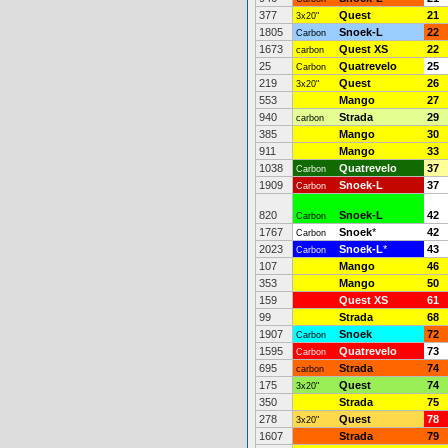
377
Quest
21
3x20"
1805
Snoek-L
22
Carbon
1673
Quest XS
22
carbon
25
Quatrevelo
25
Carbon
219
Quest
26
3x20"
553
Mango
27
940
Strada
29
carbon
385
Mango
30
911
Mango
33
1038
Quatrevelo
37
Carbon
1909
Snoek-L
37
Carbon
820
Snoek-L
42
Carbon
1767
Snoek
*
42
Carbon
2023
Snoek-L
*
43
Carbon
107
Mango
46
353
Mango
50
159
Quest XS
61
99
Strada
68
1907
Snoek
72
Carbon
1595
Quatrevelo
73
Carbon
695
Strada
74
carbon
175
Quest
74
3x20"
350
Strada
75
278
Quest
78
3x20"
1607
Strada
79