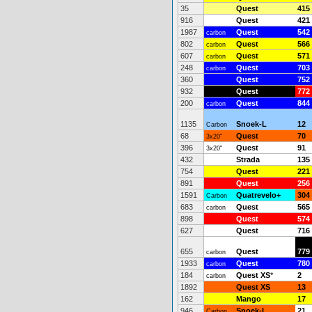
35
Quest
415
916
Quest
421
1987
Quest
542
carbon
802
Quest
566
carbon
607
Quest
571
carbon
248
Quest
703
carbon
360
Quest
752
932
Quest
772
200
Quest
844
carbon
1135
Snoek-L
12
Carbon
68
Quest
70
3x20"
396
Quest
91
3x20"
432
Strada
135
754
Quest
221
891
Quest
256
1591
Quatrevelo+
304
Carbon
683
Quest
565
carbon
898
Quest
574
627
Quest
716
655
Quest
779
carbon
1933
Quest
780
carbon
184
Quest XS
*
2
carbon
1892
Quest XS
13
162
Mango
17
946
Snoek-L
21
Carbon