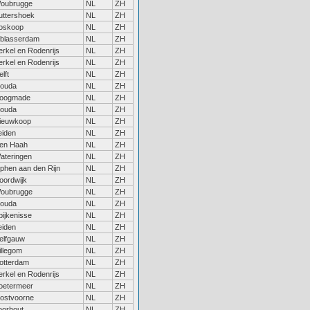
oubrugge
NL
ZH
uttershoek
NL
ZH
oskoop
NL
ZH
lblasserdam
NL
ZH
erkel en Rodenrijs
NL
ZH
erkel en Rodenrijs
NL
ZH
lft
NL
ZH
ouda
NL
ZH
oogmade
NL
ZH
ouda
NL
ZH
ieuwkoop
NL
ZH
eiden
NL
ZH
en Haah
NL
ZH
ateringen
NL
ZH
lphen aan den Rijn
NL
ZH
oordwijk
NL
ZH
oubrugge
NL
ZH
ouda
NL
ZH
pijkenisse
NL
ZH
eiden
NL
ZH
elfgauw
NL
ZH
illegom
NL
ZH
otterdam
NL
ZH
erkel en Rodenrijs
NL
ZH
oetermeer
NL
ZH
ostvoorne
NL
ZH
oorhout
NL
ZH