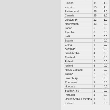
Finland
41
1.0
Zweden
35
1.0
Zwitserland
28
1.0
Canada
25
1.0
Oostenrijk
22
1.0
Noorwegen
13
0.0
Japan
6
0.0
Tsjechië
6
0.0
Italië
5
0.0
Spanje
4
0.0
China
4
0.0
Australië
4
0.0
Saudi Arabia
4
0.0
Thailand
3
0.0
Poland
3
0.0
Ierland
3
0.0
Nieuw Zeeland
3
0.0
Taiwan
2
0.0
Luxenburg
2
0.0
Roemenie
1
0.0
Hungary
1
0.0
South Africa
1
0.0
Portugal
1
0.0
United Arabic Emirates
1
0.0
Iceland
1
0.0