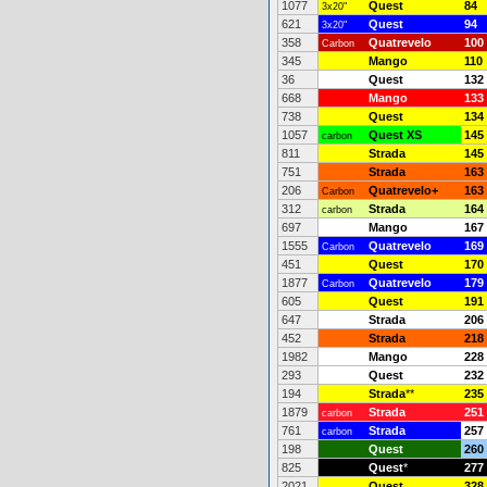
1077
Quest
84
3x20"
621
Quest
94
3x20"
358
Quatrevelo
100
Carbon
345
Mango
110
36
Quest
132
668
Mango
133
738
Quest
134
1057
Quest XS
145
carbon
811
Strada
145
751
Strada
163
206
Quatrevelo+
163
Carbon
312
Strada
164
carbon
697
Mango
167
1555
Quatrevelo
169
Carbon
451
Quest
170
1877
Quatrevelo
179
Carbon
605
Quest
191
647
Strada
206
452
Strada
218
1982
Mango
228
293
Quest
232
194
Strada
**
235
1879
Strada
251
carbon
761
Strada
257
carbon
198
Quest
260
825
Quest
*
277
2021
Quest
328