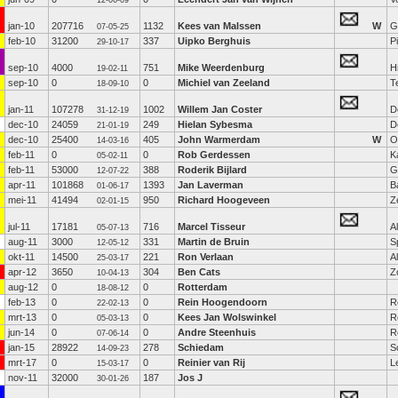
12-06-09
jan-10
207716
1132
Kees van Malssen
W
G
07-05-25
feb-10
31200
337
Uipko Berghuis
P
29-10-17
sep-10
4000
751
Mike Weerdenburg
H
19-02-11
sep-10
0
0
Michiel van Zeeland
T
18-09-10
jan-11
107278
1002
Willem Jan Coster
D
31-12-19
dec-10
24059
249
Hielan Sybesma
D
21-01-19
dec-10
25400
405
John Warmerdam
W
O
14-03-16
feb-11
0
0
Rob Gerdessen
K
05-02-11
feb-11
53000
388
Roderik Bijlard
G
12-07-22
apr-11
101868
1393
Jan Laverman
B
01-06-17
mei-11
41494
950
Richard Hoogeveen
Z
02-01-15
jul-11
17181
716
Marcel Tisseur
A
05-07-13
aug-11
3000
331
Martin de Bruin
S
12-05-12
okt-11
14500
221
Ron Verlaan
A
25-03-17
apr-12
3650
304
Ben Cats
Z
10-04-13
aug-12
0
0
Rotterdam
18-08-12
feb-13
0
0
Rein Hoogendoorn
R
22-02-13
mrt-13
0
0
Kees Jan Wolswinkel
R
05-03-13
jun-14
0
0
Andre Steenhuis
R
07-06-14
jan-15
28922
278
Schiedam
S
14-09-23
mrt-17
0
0
Reinier van Rij
L
15-03-17
nov-11
32000
187
Jos J
30-01-26