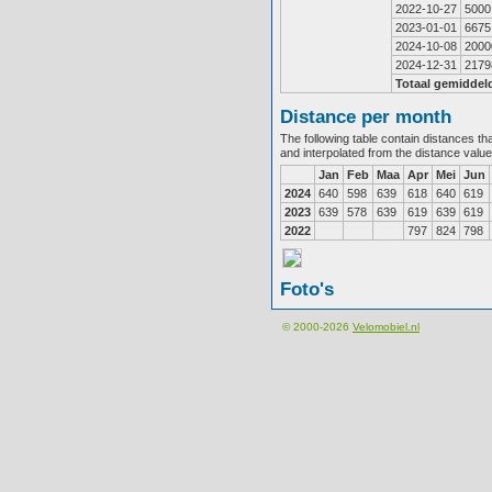
2022-10-27
5000
2023-01-01
6675
2024-10-08
2000
2024-12-31
2179
Totaal gemiddel
Distance per month
The following table contain distances th
and interpolated from the distance valu
Jan
Feb
Maa
Apr
Mei
Jun
2024
640
598
639
618
640
619
2023
639
578
639
619
639
619
2022
797
824
798
Foto's
© 2000-2026
Velomobiel.nl