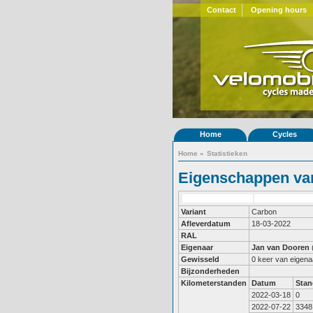
Contact
Opening hours
Home
Cycles
Home
»
Statistieken
Eigenschappen van
Variant
Carbon
Afleverdatum
18-03-2022
RAL
Eigenaar
Jan van Dooren
Gewisseld
0 keer van eigena
Bijzonderheden
Kilometerstanden
Datum
Stan
2022-03-18
0
2022-07-22
3348