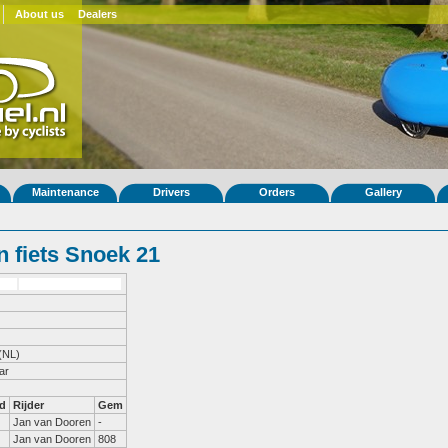
About us
Dealers
Maintenance
Drivers
Orders
Gallery
 fiets Snoek 21
(NL)
ar
d
Rijder
Gem
Jan van Dooren
-
Jan van Dooren
808