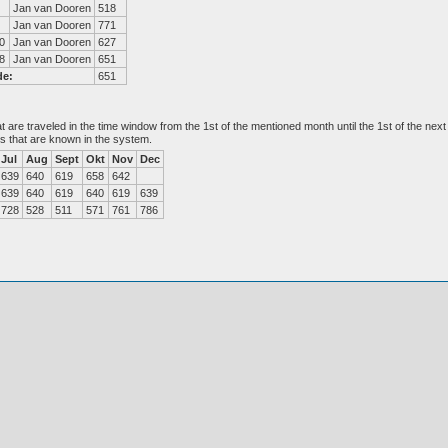
Jan van Dooren
518
Jan van Dooren
771
0
Jan van Dooren
627
8
Jan van Dooren
651
de:
651
at are traveled in the time window from the 1st of the mentioned month until the 1st of the n
es that are known in the system.
Jul
Aug
Sept
Okt
Nov
Dec
639
640
619
658
642
639
640
619
640
619
639
728
528
511
571
761
786