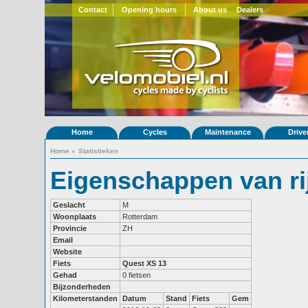
Contact
Opening hours
About us
Dealers
Home
Cycles
Maintenance
Drive
Home
»
Statistieken
Eigenschappen van rij
Geslacht
M
Woonplaats
Rotterdam
Provincie
ZH
Email
Website
Fiets
Quest XS 13
Gehad
0 fietsen
Bijzonderheden
Kilometerstanden
Datum
Stand
Fiets
Gem