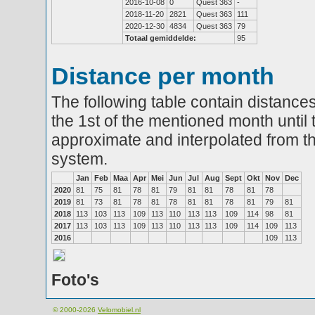
2016-10-08
0
Quest 363
-
2018-11-20
2821
Quest 363
111
2020-12-30
4834
Quest 363
79
Totaal gemiddelde:
95
Distance per month
The following table contain distances
the 1st of the mentioned month until 
approximate and interpolated from th
system.
Jan
Feb
Maa
Apr
Mei
Jun
Jul
Aug
Sept
Okt
Nov
Dec
2020
81
75
81
78
81
79
81
81
78
81
78
2019
81
73
81
78
81
78
81
81
78
81
79
81
2018
113
103
113
109
113
110
113
113
109
114
98
81
2017
113
103
113
109
113
110
113
113
109
114
109
113
2016
109
113
Foto's
© 2000-2026
Velomobiel.nl