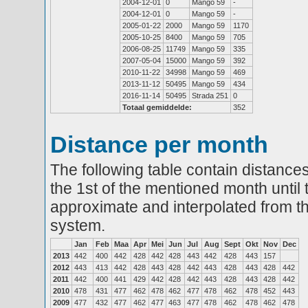
2004-12-01
0
Mango 59
-
2004-12-01
0
Mango 59
-
2005-01-22
2000
Mango 59
1170
2005-10-25
8400
Mango 59
705
2006-08-25
11749
Mango 59
335
2007-05-04
15000
Mango 59
392
2010-11-22
34998
Mango 59
469
2013-11-12
50495
Mango 59
434
2016-11-14
50495
Strada 251
0
Totaal gemiddelde:
352
Distance per month
The following table contain distances
the 1st of the mentioned month until 
approximate and interpolated from th
system.
Jan
Feb
Maa
Apr
Mei
Jun
Jul
Aug
Sept
Okt
Nov
Dec
2013
442
400
442
428
442
428
443
442
428
443
157
2012
443
413
442
428
443
428
442
443
428
443
428
442
2011
442
400
441
429
442
428
442
443
428
443
428
442
2010
478
431
477
462
478
462
477
478
462
478
452
443
2009
477
432
477
462
477
463
477
478
462
478
462
478