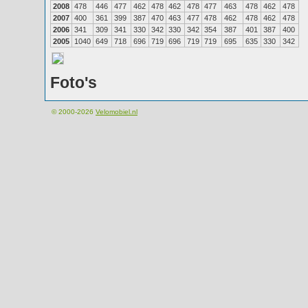
2008
478
446
477
462
478
462
478
477
463
478
462
478
2007
400
361
399
387
470
463
477
478
462
478
462
478
2006
341
309
341
330
342
330
342
354
387
401
387
400
2005
1040
649
718
696
719
696
719
719
695
635
330
342
Foto's
© 2000-2026
Velomobiel.nl