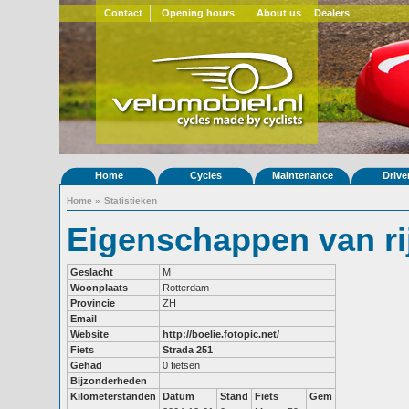
Contact
Opening hours
About us
Dealers
Home
Cycles
Maintenance
Drive
Home
»
Statistieken
Eigenschappen van ri
Geslacht
M
Woonplaats
Rotterdam
Provincie
ZH
Email
Website
http://boelie.fotopic.net/
Fiets
Strada 251
Gehad
0 fietsen
Bijzonderheden
Kilometerstanden
Datum
Stand
Fiets
Gem