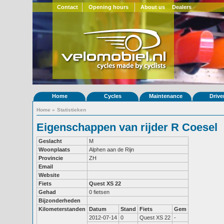
Contact
Opening hours
About us
Dealers
Home
Cycles
Maintenance
Drive
Home
»
Statistieken
Eigenschappen van rijder R Coesel
Geslacht
M
Woonplaats
Alphen aan de Rijn
Provincie
ZH
Email
Website
Fiets
Quest XS 22
Gehad
0 fietsen
Bijzonderheden
Kilometerstanden
Datum
Stand
Fiets
Gem
2012-07-14
0
Quest XS 22
-