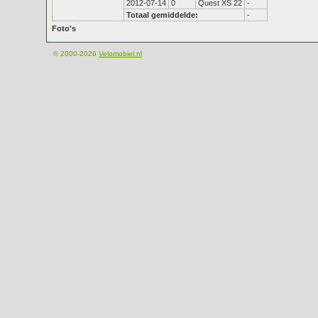
2012-07-14
0
Quest XS 22
-
Totaal gemiddelde:
-
Foto's
© 2000-2026
Velomobiel.nl