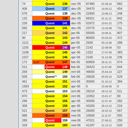
74
Quest
136
nov-05
87480
682
01-08-16
406
Quest
137
dec-05
34470
454
14-04-12
579
Quest
138
dec-05
22900
248
13-08-13
132
Quest
139
dec-05
69321
842
01-11-12
228
Quest
141
dec-05
52972
275
10-01-22
565
Quest
141
dec-05
23775
711
13-10-08
217
Quest
142
jan-06
55000
807
10-09-11
90
Quest
143
jan-06
80000
472
03-03-20
1121
Quest
144
jan-06
2930
288
05-12-06
1155
Quest
145
apr-05
2142
53
22-08-08
1198
Quest
145
apr-06
1322
383
17-07-06
1157
Quest
146
apr-06
2100
235
31-12-06
172
Quest
147
feb-05
60859
574
3x20"
29-11-13
512
Quest
148
feb-06
26423
644
11-07-09
269
Quest
149
mrt-06
49000
227
25-04-24
509
Quest
**
150
feb-06
26628
529
05-05-10
461
Quest
151
mrt-06
30000
384
01-10-12
1583
Quest
152
apr-06
0
0
15-04-06
473
Quest
153
mrt-06
29210
511
29-12-10
870
Quest
154
mrt-06
10352
80
15-01-17
296
Quest
155
apr-06
45000
282
11-07-19
308
Quest
156
apr-06
43200
216
29-12-22
521
Quest
157
mei-06
26000
567
24-02-10
888
Quest
158
mei-06
10000
555
11-11-07
289
Quest
159
mei-06
47021
259
27-06-21
328
Quest
160
mei-06
41297
520
21-12-12