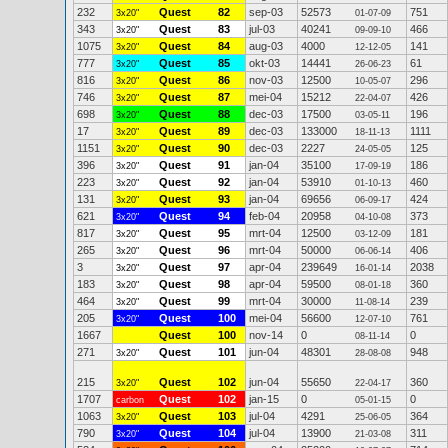
232
Quest
82
sep-03
52573
751
3x20"
01-07-09
343
Quest
83
jul-03
40241
466
3x20"
09-09-10
1075
Quest
84
aug-03
4000
141
3x20"
12-12-05
777
Quest
85
okt-03
14441
61
3x20"
26-06-23
816
Quest
86
nov-03
12500
296
3x20"
10-05-07
746
Quest
87
mei-04
15212
426
3x20"
22-04-07
698
Quest
88
dec-03
17500
196
3x20"
03-05-11
17
Quest
89
dec-03
133000
1111
3x20"
18-11-13
1151
Quest
90
dec-03
2227
125
3x20"
24-05-05
396
Quest
91
jan-04
35100
186
3x20"
17-09-19
223
Quest
92
jan-04
53910
460
3x20"
01-10-13
131
Quest
93
jan-04
69656
424
3x20"
06-09-17
621
Quest
94
feb-04
20958
373
3x20"
04-10-08
817
Quest
95
mrt-04
12500
181
3x20"
03-12-09
265
Quest
96
mrt-04
50000
406
3x20"
06-06-14
3
Quest
97
apr-04
239649
2038
3x20"
16-01-14
183
Quest
98
apr-04
59500
360
3x20"
08-01-18
464
Quest
99
mrt-04
30000
239
3x20"
11-08-14
205
Quest
100
mei-04
56600
761
3x20"
12-07-10
1667
Quest
100
nov-14
0
0
08-11-14
271
Quest
101
jun-04
48301
948
3x20"
28-08-08
215
Quest
102
jun-04
55650
360
3x20"
22-04-17
1707
Quest
102
jan-15
0
0
carbon
05-01-15
1063
Quest
103
jul-04
4291
364
3x20"
25-06-05
790
Quest
104
jul-04
13900
311
3x20"
21-03-08