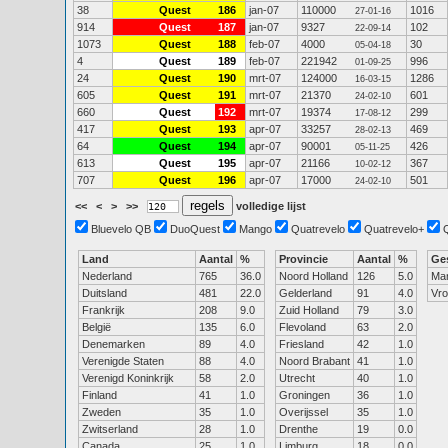
38
Quest
186
jan-07
110000
1016
27-01-16
914
Quest
187
jan-07
9327
102
22-09-14
1073
Quest
188
feb-07
4000
30
05-04-18
4
Quest
189
feb-07
221942
996
01-09-25
24
Quest
190
mrt-07
124000
1286
16-03-15
605
Quest
191
mrt-07
21370
601
24-02-10
660
Quest
192
mrt-07
19374
299
17-08-12
417
Quest
193
apr-07
33257
469
28-02-13
64
Quest
194
apr-07
90001
426
05-11-25
613
Quest
195
apr-07
21166
367
10-02-12
707
Quest
196
apr-07
17000
501
24-02-10
<<
<
>
>>
volledige lijst
Bluevelo QB
DuoQuest
Mango
Quatrevelo
Quatrevelo+
Land
Aantal
%
Provincie
Aantal
%
Ge
Nederland
765
36.0
Noord Holland
126
5.0
Ma
Duitsland
481
22.0
Gelderland
91
4.0
Vr
Frankrijk
208
9.0
Zuid Holland
79
3.0
België
135
6.0
Flevoland
63
2.0
Denemarken
89
4.0
Friesland
42
1.0
Verenigde Staten
88
4.0
Noord Brabant
41
1.0
Verenigd Koninkrijk
58
2.0
Utrecht
40
1.0
Finland
41
1.0
Groningen
36
1.0
Zweden
35
1.0
Overijssel
35
1.0
Zwitserland
28
1.0
Drenthe
19
0.0
Canada
25
1.0
Limburg
18
0.0