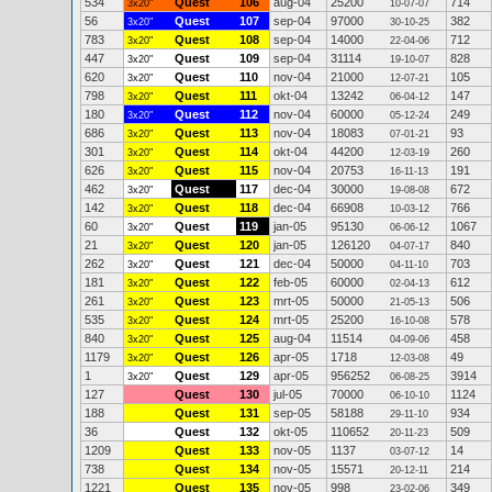
534
Quest
106
aug-04
25200
714
3x20"
10-07-07
56
Quest
107
sep-04
97000
382
3x20"
30-10-25
783
Quest
108
sep-04
14000
712
3x20"
22-04-06
447
Quest
109
sep-04
31114
828
3x20"
19-10-07
620
Quest
110
nov-04
21000
105
3x20"
12-07-21
798
Quest
111
okt-04
13242
147
3x20"
06-04-12
180
Quest
112
nov-04
60000
249
3x20"
05-12-24
686
Quest
113
nov-04
18083
93
3x20"
07-01-21
301
Quest
114
okt-04
44200
260
3x20"
12-03-19
626
Quest
115
nov-04
20753
191
3x20"
16-11-13
462
Quest
117
dec-04
30000
672
3x20"
19-08-08
142
Quest
118
dec-04
66908
766
3x20"
10-03-12
60
Quest
119
jan-05
95130
1067
3x20"
06-06-12
21
Quest
120
jan-05
126120
840
3x20"
04-07-17
262
Quest
121
dec-04
50000
703
3x20"
04-11-10
181
Quest
122
feb-05
60000
612
3x20"
02-04-13
261
Quest
123
mrt-05
50000
506
3x20"
21-05-13
535
Quest
124
mrt-05
25200
578
3x20"
16-10-08
840
Quest
125
aug-04
11514
458
3x20"
04-09-06
1179
Quest
126
apr-05
1718
49
3x20"
12-03-08
1
Quest
129
apr-05
956252
3914
3x20"
06-08-25
127
Quest
130
jul-05
70000
1124
06-10-10
188
Quest
131
sep-05
58188
934
29-11-10
36
Quest
132
okt-05
110652
509
20-11-23
1209
Quest
133
nov-05
1137
14
03-07-12
738
Quest
134
nov-05
15571
214
20-12-11
1221
Quest
135
nov-05
998
349
23-02-06