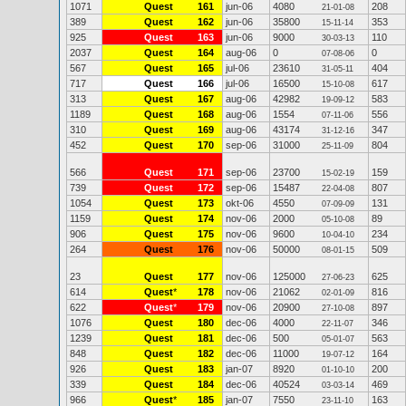
1071
Quest
161
jun-06
4080
208
21-01-08
389
Quest
162
jun-06
35800
353
15-11-14
925
Quest
163
jun-06
9000
110
30-03-13
2037
Quest
164
aug-06
0
0
07-08-06
567
Quest
165
jul-06
23610
404
31-05-11
717
Quest
166
jul-06
16500
617
15-10-08
313
Quest
167
aug-06
42982
583
19-09-12
1189
Quest
168
aug-06
1554
556
07-11-06
310
Quest
169
aug-06
43174
347
31-12-16
452
Quest
170
sep-06
31000
804
25-11-09
566
Quest
171
sep-06
23700
159
15-02-19
739
Quest
172
sep-06
15487
807
22-04-08
1054
Quest
173
okt-06
4550
131
07-09-09
1159
Quest
174
nov-06
2000
89
05-10-08
906
Quest
175
nov-06
9600
234
10-04-10
264
Quest
176
nov-06
50000
509
08-01-15
23
Quest
177
nov-06
125000
625
27-06-23
614
Quest
*
178
nov-06
21062
816
02-01-09
622
Quest
*
179
nov-06
20900
897
27-10-08
1076
Quest
180
dec-06
4000
346
22-11-07
1239
Quest
181
dec-06
500
563
05-01-07
848
Quest
182
dec-06
11000
164
19-07-12
926
Quest
183
jan-07
8920
200
01-10-10
339
Quest
184
dec-06
40524
469
03-03-14
966
Quest
*
185
jan-07
7550
163
23-11-10