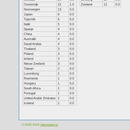
Oostenrijk
22
1.0
Zeeland
12
0.0
Noorwegen
13
0.0
Japan
6
0.0
Tsjechië
6
0.0
Italië
5
0.0
Spanje
4
0.0
China
4
0.0
Australië
4
0.0
Saudi Arabia
4
0.0
Thailand
3
0.0
Poland
3
0.0
Ierland
3
0.0
Nieuw Zeeland
3
0.0
Taiwan
2
0.0
Luxenburg
2
0.0
Roemenie
1
0.0
Hungary
1
0.0
South Africa
1
0.0
Portugal
1
0.0
United Arabic Emirates
1
0.0
Iceland
1
0.0
© 2000-2026
Velomobiel.nl