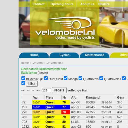
Contact
Opening hours
About us
Dealers
Home
Cycles
Maintenance
Drive
Home
»
Drivers
»
Drivers' list
Geef actuele kilometerstand door
Statistieken
(nieuw)
Bluevelo QB
DuoQuest
Mango
Quatrevelo
Quatrevelo+
<<
<
>
>>
volledige lijst
Var
Fiets
Nr
Afg
Kmstand
Gem
72
Quest
76
apr-03
88000
346
3x20"
28-05-24
297
Quest
77
apr-03
44945
167
3x20"
22-09-25
278
Quest
78
mei-03
47755
464
3x20"
26-11-11
366
Quest
79
apr-03
38900
575
3x20"
17-11-08
793
Quest
80
jul-03
13500
295
3x20"
24-04-07
1232
Quest
81
aug-03
600
0
3x20"
08-07-10