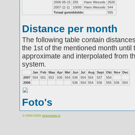
2006-05-15
259
Hans Wessels
2626
2007-11-11
10000
Hans Wessels
544
Totaal gemiddelde:
555
Distance per month
The following table contain distances
the 1st of the mentioned month until 
approximate and interpolated from th
system.
Jan
Feb
Maa
Apr
Mei
Jun
Jul
Aug
Sept
Okt
Nov
Dec
2007
554
501
553
536
554
536
554
554
537
554
2006
536
554
554
536
555
536
554
Foto's
© 2000-2026
Velomobiel.nl