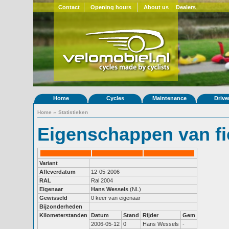
Contact
Opening hours
About us
Dealers
Home
Cycles
Maintenance
Drive
Home
»
Statistieken
Eigenschappen van fi
Variant
Afleverdatum
12-05-2006
RAL
Ral 2004
Eigenaar
Hans Wessels
(NL)
Gewisseld
0 keer van eigenaar
Bijzonderheden
Kilometerstanden
Datum
Stand
Rijder
Gem
2006-05-12
0
Hans Wessels
-