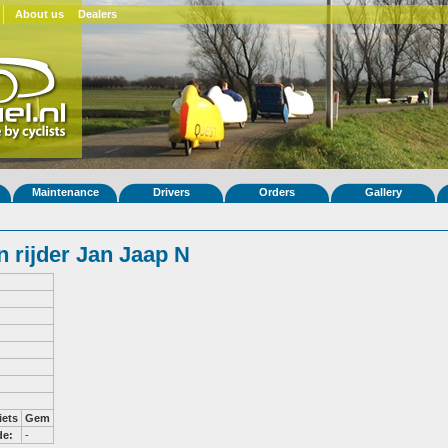
About us
Dealers
Maintenance
Drivers
Orders
Gallery
 rijder Jan Jaap N
iets
Gem
de:
-