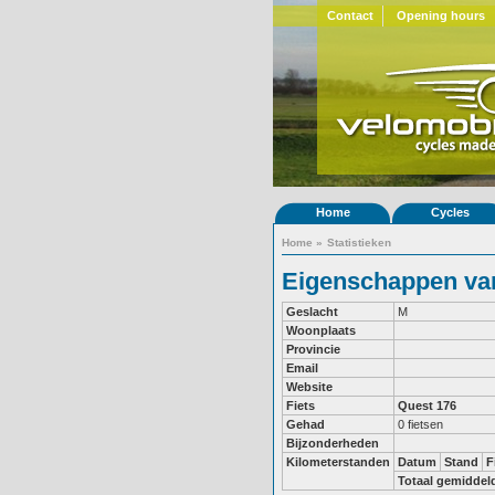
Contact
Opening hours
Home
Cycles
Home
»
Statistieken
Eigenschappen van
Geslacht
M
Woonplaats
Provincie
Email
Website
Fiets
Quest 176
Gehad
0 fietsen
Bijzonderheden
Kilometerstanden
Datum
Stand
F
Totaal gemiddel