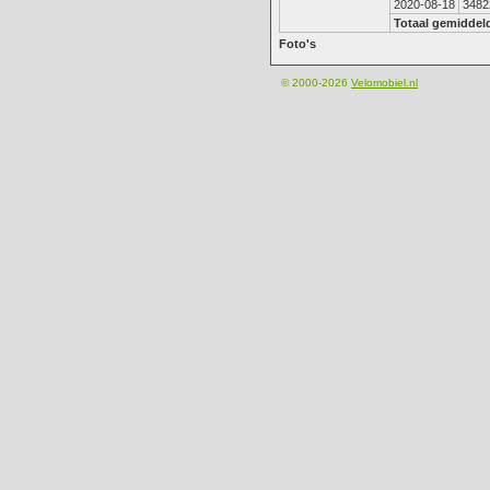
2020-08-18
3482
Totaal gemiddel
Foto's
© 2000-2026
Velomobiel.nl