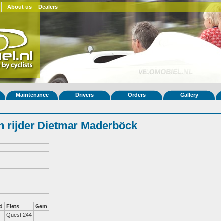
About us
Dealers
Maintenance
Drivers
Orders
Gallery
 rijder Dietmar Maderböck
d
Fiets
Gem
Quest 244
-