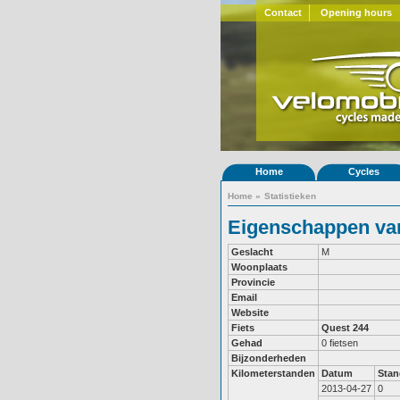
Contact
Opening hours
Home
Cycles
Home
»
Statistieken
Eigenschappen van
Geslacht
M
Woonplaats
Provincie
Email
Website
Fiets
Quest 244
Gehad
0 fietsen
Bijzonderheden
Kilometerstanden
Datum
Stan
2013-04-27
0