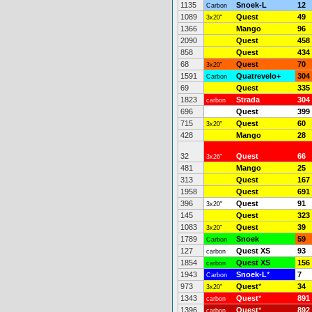
1135
Snoek-L
12
Carbon
1089
Quest
49
3x20"
1366
Mango
96
2090
Quest
458
858
Quest
434
68
Quest
70
3x20"
1591
Quatrevelo+
304
Carbon
69
Quest
335
1823
Strada
304
carbon
696
Quest
399
715
Quest
60
3x20"
428
Mango
28
32
Quest
66
3x26"
481
Mango
25
313
Quest
167
1958
Quest
691
396
Quest
91
3x20"
145
Quest
323
1083
Quest
39
3x20"
1789
Snoek
59
Carbon
127
Quest XS
93
carbon
1854
Quest XS
156
carbon
1943
Snoek-L
*
7
Carbon
973
Quest
*
34
3x20"
1343
Quest
*
891
carbon
1396
Quest
*
892
carbon