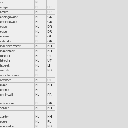
orch
NL
antgum
NL
FR
arrum
NL
FR
ensingeweer
NL
GR
ensingeweer
NL
GR
eppel
NL
DR
eppel
NL
DR
eteren
NL
GE
iddelstum
NL
GR
iddenbeemster
NL
NH
iddenmeer
NL
NH
ijdrecht
NL
UT
ijdrecht
NL
UT
ilsbeek
NL
LI
oerdijk
NL
NB
onnickendam
NL
ontfoort
NL
UT
uiden
NL
NH
ünchen
NL
unnikezijl
NL
FR
untendam
NL
GR
aarden
NL
NH
aarden
NL
NH
agele
NL
FL
ederwetten
NL
NB