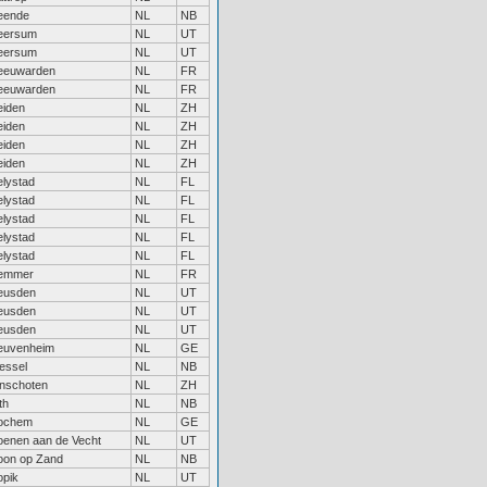
eende
NL
NB
eersum
NL
UT
eersum
NL
UT
eeuwarden
NL
FR
eeuwarden
NL
FR
eiden
NL
ZH
eiden
NL
ZH
eiden
NL
ZH
eiden
NL
ZH
elystad
NL
FL
elystad
NL
FL
elystad
NL
FL
elystad
NL
FL
elystad
NL
FL
emmer
NL
FR
eusden
NL
UT
eusden
NL
UT
eusden
NL
UT
euvenheim
NL
GE
iessel
NL
NB
inschoten
NL
ZH
th
NL
NB
ochem
NL
GE
oenen aan de Vecht
NL
UT
oon op Zand
NL
NB
opik
NL
UT