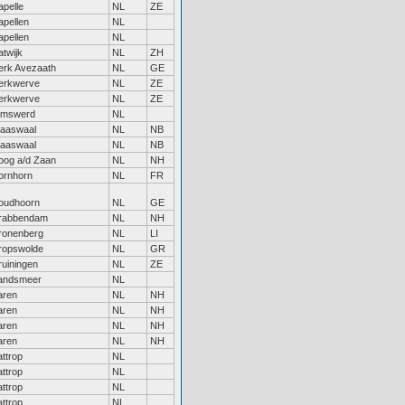
apelle
NL
ZE
apellen
NL
apellen
NL
atwijk
NL
ZH
erk Avezaath
NL
GE
erkwerve
NL
ZE
erkwerve
NL
ZE
imswerd
NL
laaswaal
NL
NB
laaswaal
NL
NB
oog a/d Zaan
NL
NH
ornhorn
NL
FR
oudhoorn
NL
GE
rabbendam
NL
NH
ronenberg
NL
LI
ropswolde
NL
GR
ruiningen
NL
ZE
andsmeer
NL
aren
NL
NH
aren
NL
NH
aren
NL
NH
aren
NL
NH
attrop
NL
attrop
NL
attrop
NL
attrop
NL