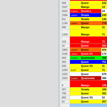
466
Quest
222
1547
Mango
14
2024
Snoek-L
24
Carbon
1586
Strada
249
carbon
811
Strada
145
1249
Quest
774
carbon
895
Mango
31
1200
Mango
71
102
Mango
72
42
Quest
550
1860
Quest
604
carbon
1026
Quest XS
174
carbon
650
Quatrevelo
358
Carbon
360
Quest
752
599
Quest XS
11
1094
Quest
71
3x20"
1923
Quest
679
1663
Quatrevelo
380
Carbon
6
Mango
128
307
Strada
169
780
Quest
391
882
Quest XS
52
62
Quest
257