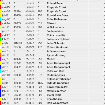
dec-17
0
0
Roland Pape
L
15-12-17
mrt-25
0
0
Roger de Crook
L
19-03-25
mei-10
62374
482
Roger de Crook
L
05-04-21
jul-09
47460
455
Ronald van Bezu
L
07-04-18
aug-08
0
0
Eelke Halbersma
L
19-08-08
mrt-14
62863
515
Edward
L
01-06-23
okt-13
43000
508
W Bakermans
L
10-11-20
jan-10
0
0
Jochem Mos
L
30-01-10
mrt-17
0
0
Reinier van Rij
L
15-03-17
feb-23
0
0
Johannes Hulshof
L
21-02-23
jul-02
116500
758
Ischa Schoots
L
18-04-15
okt-08
28536
177
Robert Weststrate
L
06-03-22
nov-12
0
0
A Schuitemaker
L
17-11-12
okt-19
0
0
Tjeerd de Jong
L
08-10-19
aug-10
42926
291
Mark B
L
26-11-22
okt-09
89772
590
Arjen Hoogcarspel
L
20-06-22
dec-16
18462
170
Arjen Hoogcarspel
L
01-01-26
dec-15
0
0
Peter van Wee
L
18-12-15
dec-04
30000
672
Rudi Engeltjes
L
19-08-08
jul-13
0
0
Fritschal Terheijden
L
15-07-13
jul-04
40000
1687
Iddo de Goederen
L
22-06-06
nov-10
25700
628
Edwin van de Pol
Li
25-04-14
feb-15
8500
853
Mathijs de Vries
L
12-12-15
jan-14
50500
601
Victor Rinia
L
01-01-21
nov-10
15850
676
Eric/Anneke
L
18-10-12
okt-15
8628
209
Ron Wagenvoord
L
06-04-19