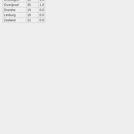
Overijssel
35
1.0
Drenthe
19
0.0
Limburg
18
0.0
Zeeland
12
0.0