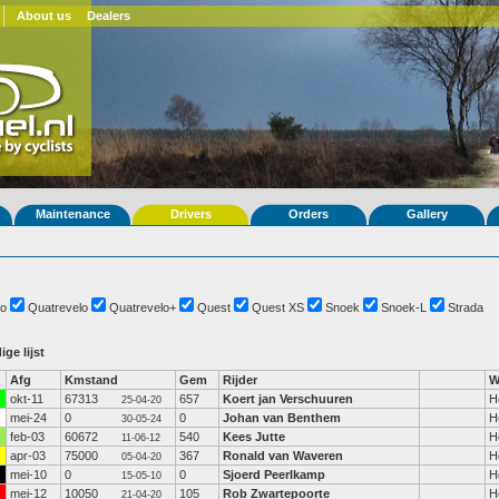
About us
Dealers
Maintenance
Drivers
Orders
Gallery
o
Quatrevelo
Quatrevelo+
Quest
Quest XS
Snoek
Snoek-L
Strada
ige lijst
Afg
Kmstand
Gem
Rijder
W
okt-11
67313
657
Koert jan Verschuuren
H
25-04-20
mei-24
0
0
Johan van Benthem
H
30-05-24
feb-03
60672
540
Kees Jutte
H
11-06-12
apr-03
75000
367
Ronald van Waveren
H
05-04-20
mei-10
0
0
Sjoerd Peerlkamp
H
15-05-10
mei-12
10050
105
Rob Zwartepoorte
H
21-04-20