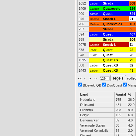
1652
Strada
308
carbon
1409
Quatrevelo
134
Carbon
200
Quest
844
carbon
946
Snoek-L
21
Carbon
206
Quatrevelo+
163
Carbon
237
Strada
6
694
Quest
407
carbon
589
Strada
204
2075
Snoek-L
11
Carbon
578
Quest
22
3x20"
548
Quest
28
3x20"
1395
Quest XS
29
388
Quest XS
32
carbon
1443
Quest XS
49
carbon
<<
<
>
>>
volled
Bluevelo QB
DuoQuest
Mang
Land
Aantal
%
Nederland
765
36.0
Duitsland
481
22.0
Frankrijk
208
9.0
België
135
6.0
Denemarken
89
4.0
Verenigde Staten
88
4.0
Verenigd Koninkrijk
58
2.0
Finland
41
1.0