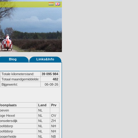
Blog
Links&Info
Totale kilometerstand:
39 095 984
Totaal maandgemiddelde:
482
Bijgewerkt:
06-08-26
oonplaats
Land
Prv
oeven
NL
oge Hexel
NL
OV
onselersdijk
NL
ZH
oofddorp
NL
NH
oofddorp
NL
NH
oogerheide
NL
NB