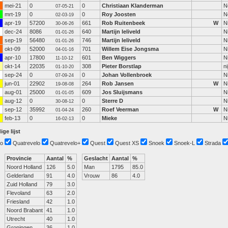
mei-21
0
0
Christiaan Klanderman
N
07-05-21
mrt-19
0
0
Roy Joosten
N
02-03-19
apr-19
57200
661
Rob Ruitenbeek
W
N
30-06-26
dec-24
8086
640
Martijn leliveld
N
01-01-26
sep-19
56480
746
Martijn leliveld
N
01-01-26
okt-09
52000
701
Willem Eise Jongsma
N
04-01-16
apr-10
17800
601
Ben Wiggers
N
11-10-12
okt-14
22035
308
Pieter Borstlap
n
01-10-20
sep-24
0
0
Johan Vollenbroek
N
07-09-24
jun-01
22902
264
Rob Jansen
W
N
19-08-08
aug-01
25000
609
Jos Sluijsmans
N
01-01-05
aug-12
0
0
Sterre D
N
30-08-12
sep-12
35992
260
Roef Veerman
W
N
01-04-24
feb-13
0
0
Mieke
N
16-02-13
ige lijst
o
Quatrevelo
Quatrevelo+
Quest
Quest XS
Snoek
Snoek-L
Strada
Provincie
Aantal
%
Geslacht
Aantal
%
Noord Holland
126
5.0
Man
1795
85.0
Gelderland
91
4.0
Vrouw
86
4.0
Zuid Holland
79
3.0
Flevoland
63
2.0
Friesland
42
1.0
Noord Brabant
41
1.0
Utrecht
40
1.0
Groningen
36
1.0