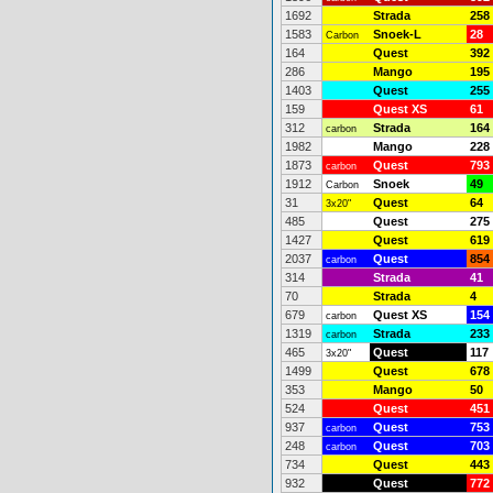
1692
Strada
258
1583
Snoek-L
28
Carbon
164
Quest
392
286
Mango
195
1403
Quest
255
159
Quest XS
61
312
Strada
164
carbon
1982
Mango
228
1873
Quest
793
carbon
1912
Snoek
49
Carbon
31
Quest
64
3x20"
485
Quest
275
1427
Quest
619
2037
Quest
854
carbon
314
Strada
41
70
Strada
4
679
Quest XS
154
carbon
1319
Strada
233
carbon
465
Quest
117
3x20"
1499
Quest
678
353
Mango
50
524
Quest
451
937
Quest
753
carbon
248
Quest
703
carbon
734
Quest
443
932
Quest
772