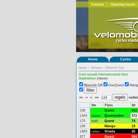
Contact
Opening hours
Home
Cycles
Home
»
Drivers
»
Drivers' list
Geef actuele kilometerstand door
Statistieken
(nieuw)
Bluevelo QB
DuoQuest
Mang
<<
<
>
>>
volled
Var
Fiets
Nr
138
Quest
551
1344
Quatrevelo+
372
Carbon
175
Quest
74
3x20"
109
Mango
19
1883
Strada
25
carbon
877
Quest
594