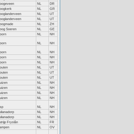
oogeveen
NL
DR
oogkerk
NL
GR
ooglanderveen
NL
UT
ooglanderveen
NL
UT
oogmade
NL
ZH
oog Soeren
NL
GE
oorn
NL
NH
oorn
NL
NH
oorn
NL
NH
oorn
NL
NH
oorn
NL
NH
outen
NL
UT
outen
NL
UT
outen
NL
UT
uizen
NL
NH
uizen
NL
NH
uizen
NL
NH
uizen
NL
NH
isp
NL
NH
ulianadorp
NL
NH
ulianadorp
NL
NH
utrijp Fryslân
NL
FR
ampen
NL
OV