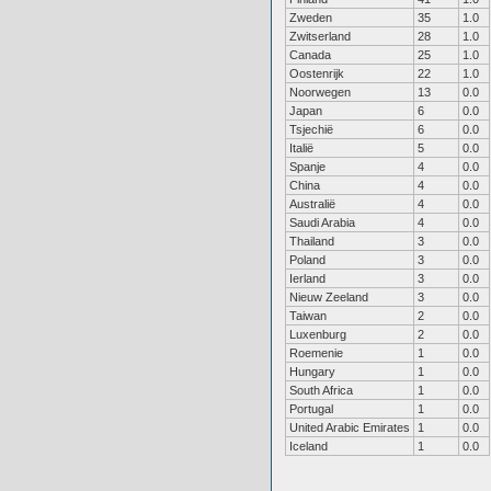
Zweden
35
1.0
Zwitserland
28
1.0
Canada
25
1.0
Oostenrijk
22
1.0
Noorwegen
13
0.0
Japan
6
0.0
Tsjechië
6
0.0
Italië
5
0.0
Spanje
4
0.0
China
4
0.0
Australië
4
0.0
Saudi Arabia
4
0.0
Thailand
3
0.0
Poland
3
0.0
Ierland
3
0.0
Nieuw Zeeland
3
0.0
Taiwan
2
0.0
Luxenburg
2
0.0
Roemenie
1
0.0
Hungary
1
0.0
South Africa
1
0.0
Portugal
1
0.0
United Arabic Emirates
1
0.0
Iceland
1
0.0