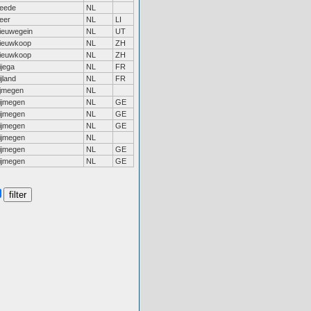
eede
NL
eer
NL
LI
ieuwegein
NL
UT
ieuwkoop
NL
ZH
ieuwkoop
NL
ZH
ijega
NL
FR
ijland
NL
FR
ijmegen
NL
ijmegen
NL
GE
ijmegen
NL
GE
ijmegen
NL
GE
ijmegen
NL
ijmegen
NL
GE
ijmegen
NL
GE