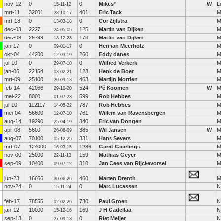
nov-12
0
0
Mikus
*
W
L
15-11-12
mrt-11
32001
401
Eric Tack
M
28-10-17
mrt-18
0
0
Cor Zijlstra
M
13-03-18
dec-03
2227
125
Martin van Dijken
M
24-05-05
dec-09
29799
178
Martin van Dijken
M
18-12-23
jan-17
0
0
Herman Meerholz
M
09-01-17
okt-04
44200
260
Eddy danes
M
12-03-19
jul-10
0
0
Wilfred Verkerk
M
29-07-10
jan-06
22154
123
Henk de Boer
M
03-02-21
mrt-09
25100
463
Martijn Morrien
M
20-09-13
feb-14
42066
524
Pé Koomen
W
M
29-10-20
mei-22
8000
599
Rob Hebbes
M
01-07-23
jul-10
112117
787
Rob Hebbes
M
14-05-22
mei-04
56600
761
Willem van Ravensbergen
M
12-07-10
aug-14
19290
340
Eric van Dongen
M
25-04-19
apr-08
5600
385
Wil Jansen
W
M
26-06-09
aug-07
70100
331
Hans Severs
M
05-12-25
mrt-07
124000
1286
Gerrit Geerlings
M
16-03-15
nov-00
25000
159
Mathias Geyer
M
22-11-13
sep-09
10400
310
Jan Cees van Rijckevorsel
M
09-07-12
jun-23
16666
460
Marten Drenth
M
30-06-26
nov-24
0
0
Marc Lucassen
N
15-11-24
feb-17
78555
730
Paul Groen
N
02-02-26
jan-12
10000
169
J H Gadellaa
N
15-12-16
sep-13
0
0
Riet Meijer
N
27-09-13