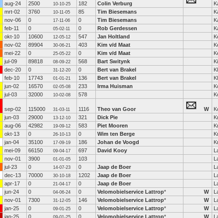
aug-24
2500
182
Colin Verburg
K
10-10-25
mrt-02
3760
85
Tim Biesemans
K
10-11-05
nov-06
0
0
Tim Biesemans
K
17-11-06
feb-11
0
0
Rob Gerdessen
K
05-02-11
okt-10
10600
547
Jan Holtland
K
12-05-12
nov-02
89904
403
Kim v/d Maat
K
30-06-21
mei-22
0
0
Kim v/d Maat
K
25-05-22
jul-09
89818
568
Bart Switynk
K
08-09-22
dec-20
0
0
Bert van Brakel
K
31-12-20
feb-10
17743
136
Bert van Brakel
K
01-01-21
jun-02
16570
233
Irma Huisman
K
02-05-08
jul-03
32000
578
K
10-02-08
sep-02
115000
1116
Theo van Goor
W
K
31-03-11
jun-03
29000
321
Dick Pie
K
13-12-10
aug-06
42982
583
Piet Mooren
K
19-09-12
okt-13
0
0
Wim ten Berge
K
26-10-13
jan-04
35100
186
Johan de Voogd
K
17-09-19
mei-09
66150
697
David Kooy
L
09-04-17
nov-01
3900
103
L
01-01-05
jul-23
0
0
Jaap de Boer
L
14-07-23
dec-13
70000
1202
Jaap de Boer
L
30-10-18
apr-17
0
0
Jaap de Boer
L
21-04-17
jun-24
0
0
Velomobielservice Lattrop
*
W
L
04-06-24
nov-01
7300
146
Velomobielservice Lattrop
*
W
L
31-12-05
jan-25
0
0
Velomobielservice Lattrop
*
W
L
09-01-25
jan-25
0
0
Velomobielservice Lattrop
*
W
L
09-01-25