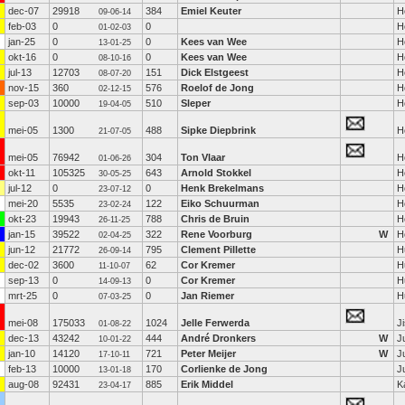
dec-07
29918
384
Emiel Keuter
H
09-06-14
feb-03
0
0
H
01-02-03
jan-25
0
0
Kees van Wee
H
13-01-25
okt-16
0
0
Kees van Wee
H
08-10-16
jul-13
12703
151
Dick Elstgeest
H
08-07-20
nov-15
360
576
Roelof de Jong
H
02-12-15
sep-03
10000
510
Sleper
H
19-04-05
mei-05
1300
488
Sipke Diepbrink
H
21-07-05
mei-05
76942
304
Ton Vlaar
H
01-06-26
okt-11
105325
643
Arnold Stokkel
H
30-05-25
jul-12
0
0
Henk Brekelmans
H
23-07-12
mei-20
5535
122
Eiko Schuurman
H
23-02-24
okt-23
19943
788
Chris de Bruin
H
26-11-25
jan-15
39522
322
Rene Voorburg
W
H
02-04-25
jun-12
21772
795
Clement Pillette
H
26-09-14
dec-02
3600
62
Cor Kremer
H
11-10-07
sep-13
0
0
Cor Kremer
H
14-09-13
mrt-25
0
0
Jan Riemer
H
07-03-25
mei-08
175033
1024
Jelle Ferwerda
J
01-08-22
dec-13
43242
444
André Dronkers
W
J
10-01-22
jan-10
14120
721
Peter Meijer
W
J
17-10-11
feb-13
10000
170
Corlienke de Jong
J
13-01-18
aug-08
92431
885
Erik Middel
K
23-04-17