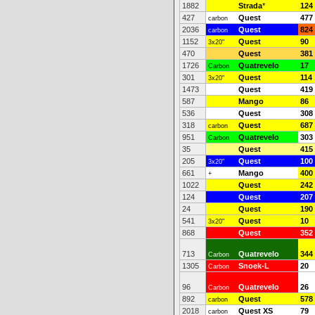
1882
Strada
*
124
427
Quest
477
carbon
2036
Quest
824
carbon
1152
Quest
90
3x20"
470
Quest
381
1726
Quatrevelo
17
Carbon
301
Quest
114
3x20"
1473
Quest
419
587
Mango
86
536
Quest
308
318
Quest
687
carbon
951
Quatrevelo
303
Carbon
35
Quest
415
205
Quest
100
3x20"
661
Mango
400
+
1022
Quest
242
124
Quest
207
24
Quest
190
541
Quest
10
3x20"
868
Quest
352
713
Quatrevelo
344
Carbon
1305
Snoek-L
20
Carbon
96
Quatrevelo
26
Carbon
892
Quest
578
carbon
2018
Quest XS
79
carbon