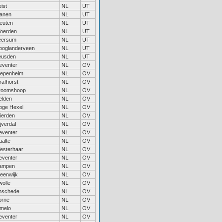
ist
NL
UT
ianen
NL
UT
leuten
NL
UT
oerden
NL
UT
eersum
NL
UT
ooglanderveen
NL
UT
eusden
NL
UT
eventer
NL
OV
iepenheim
NL
OV
rafhorst
NL
OV
roomshoop
NL
OV
elden
NL
OV
oge Hexel
NL
OV
ierden
NL
OV
jverdal
NL
OV
eventer
NL
OV
aalte
NL
OV
esterhaar
NL
OV
eventer
NL
OV
ampen
NL
OV
teenwijk
NL
OV
wolle
NL
OV
nschede
NL
OV
orne
NL
OV
lmelo
NL
OV
eventer
NL
OV