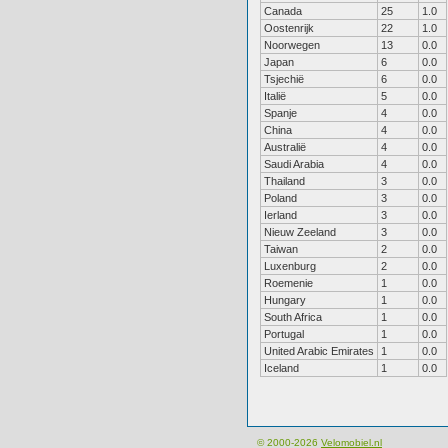
Canada
25
1.0
Oostenrijk
22
1.0
Noorwegen
13
0.0
Japan
6
0.0
Tsjechië
6
0.0
Italië
5
0.0
Spanje
4
0.0
China
4
0.0
Australië
4
0.0
Saudi Arabia
4
0.0
Thailand
3
0.0
Poland
3
0.0
Ierland
3
0.0
Nieuw Zeeland
3
0.0
Taiwan
2
0.0
Luxenburg
2
0.0
Roemenie
1
0.0
Hungary
1
0.0
South Africa
1
0.0
Portugal
1
0.0
United Arabic Emirates
1
0.0
Iceland
1
0.0
© 2000-2026
Velomobiel.nl