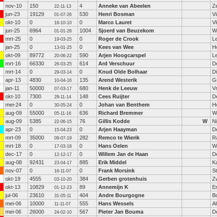
nov-10
150
4
Anneke van Abeelen
Ze
22-11-13
jun-23
19129
530
Henri Bosman
V
01-07-26
okt-10
0
0
Marco Lauret
V
16-10-10
jun-25
6964
1004
Sjoerd van Beuzekom
W
01-01-26
mrt-25
0
0
Roger de Crook
L
19-03-25
jan-25
0
0
Kees van Wee
H
13-01-25
okt-09
89772
590
Arjen Hoogcarspel
L
20-06-22
mrt-16
66330
614
Ard Verschuur
D
26-03-25
mrt-14
0
0
Knud Olde Bolhaar
D
29-03-14
apr-13
4830
135
Arend Westerik
G
10-04-16
jan-11
50000
680
Henk de Leeuw
V
07-03-17
okt-10
7300
148
Cees Ruijter
D
29-11-14
mei-24
0
0
Johan van Benthem
H
30-05-24
aug-09
55000
636
Richard Bremmer
W
05-11-16
aug-09
5385
76
Gillis Kodde
W
Ni
22-06-15
apr-23
0
0
Arjen Haayman
D
15-04-23
mrt-09
35000
282
Remco te Wierik
R
09-07-19
mrt-18
0
0
Hans Oelen
W
17-03-18
dec-17
0
0
Willem Jan de Haan
D
12-12-17
aug-08
92431
885
Erik Middel
K
23-04-17
nov-07
0
0
Frank Morsink
S
16-11-07
okt-19
4555
384
Gerben grotenhuis
Z
03-10-20
okt-13
10829
89
Annemijn K
E
01-12-23
jul-06
23610
404
Andre Bourgogne
B
31-05-11
mei-06
10000
555
Hans Wessels
A
11-11-07
mei-06
26000
567
Pieter Jan Bouma
D
24-02-10