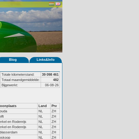
Blog
Links&Info
Totale kilometerstand:
39 098 461
Totaal maandgemiddelde:
482
Bijgewerkt:
06-08-26
oonplaats
Land
Prv
ouda
NL
ZH
lft
NL
ZH
rkel en Rodenrijs
NL
ZH
rkel en Rodenrijs
NL
ZH
lblasserdam
NL
ZH
oskoop
NL
ZH