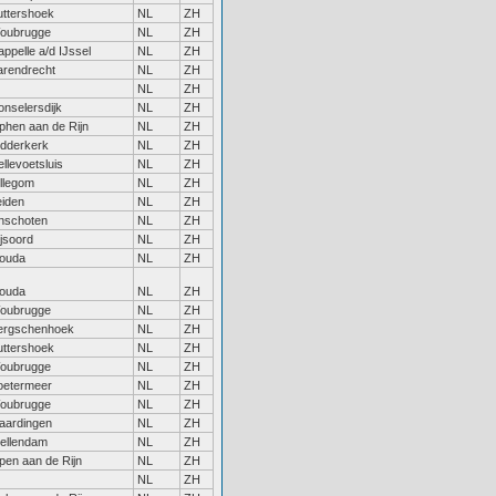
uttershoek
NL
ZH
oubrugge
NL
ZH
ppelle a/d IJssel
NL
ZH
arendrecht
NL
ZH
NL
ZH
onselersdijk
NL
ZH
phen aan de Rijn
NL
ZH
idderkerk
NL
ZH
llevoetsluis
NL
ZH
illegom
NL
ZH
eiden
NL
ZH
inschoten
NL
ZH
jsoord
NL
ZH
ouda
NL
ZH
ouda
NL
ZH
oubrugge
NL
ZH
ergschenhoek
NL
ZH
uttershoek
NL
ZH
oubrugge
NL
ZH
oetermeer
NL
ZH
oubrugge
NL
ZH
laardingen
NL
ZH
tellendam
NL
ZH
pen aan de Rijn
NL
ZH
NL
ZH