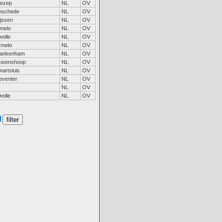
ezep
NL
OV
nschede
NL
OV
ijssen
NL
OV
lmelo
NL
OV
wolle
NL
OV
rmelo
NL
OV
lankenham
NL
OV
roomshoop
NL
OV
artsluis
NL
OV
eventer
NL
OV
NL
OV
wolle
NL
OV