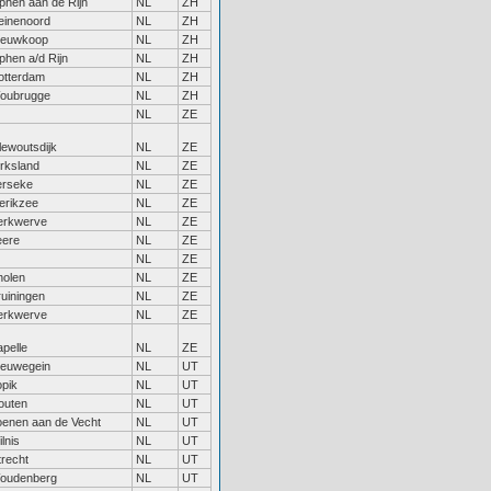
phen aan de Rijn
NL
ZH
einenoord
NL
ZH
ieuwkoop
NL
ZH
phen a/d Rijn
NL
ZH
otterdam
NL
ZH
oubrugge
NL
ZH
NL
ZE
lewoutsdijk
NL
ZE
irksland
NL
ZE
erseke
NL
ZE
erikzee
NL
ZE
erkwerve
NL
ZE
eere
NL
ZE
NL
ZE
holen
NL
ZE
ruiningen
NL
ZE
erkwerve
NL
ZE
pelle
NL
ZE
ieuwegein
NL
UT
opik
NL
UT
outen
NL
UT
oenen aan de Vecht
NL
UT
lnis
NL
UT
trecht
NL
UT
oudenberg
NL
UT