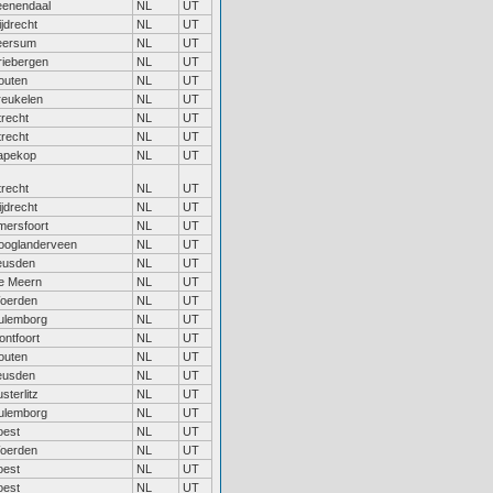
eenendaal
NL
UT
jdrecht
NL
UT
eersum
NL
UT
riebergen
NL
UT
outen
NL
UT
reukelen
NL
UT
trecht
NL
UT
trecht
NL
UT
apekop
NL
UT
trecht
NL
UT
jdrecht
NL
UT
mersfoort
NL
UT
ooglanderveen
NL
UT
eusden
NL
UT
e Meern
NL
UT
oerden
NL
UT
ulemborg
NL
UT
ontfoort
NL
UT
outen
NL
UT
eusden
NL
UT
sterlitz
NL
UT
ulemborg
NL
UT
oest
NL
UT
oerden
NL
UT
oest
NL
UT
oest
NL
UT