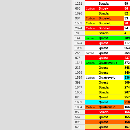
1261
Strada
59
666
Snoek
56
Carbon
1896
Strada
52
984
Snoek-L
33
Carbon
1583
Snoek-L
28
Carbon
2024
Snoek-L
24
Carbon
70
Strada
4
144
Quest
789
carbon
1624
Quest
717
1050
Quest
663
258
Quest
464
carbon
975
Quest
437
1344
Quatrevelo+
372
Carbon
217
Quest
348
1029
Quest
340
1514
Quatrevelo
336
Carbon
399
Quest
309
1847
Strada
274
1656
Strada
267
62
Quest
257
1659
Quest
218
1054
Quatrevelo
166
Carbon
853
Strada
166
567
Quest
165
893
Quest
158
520
Quest
157