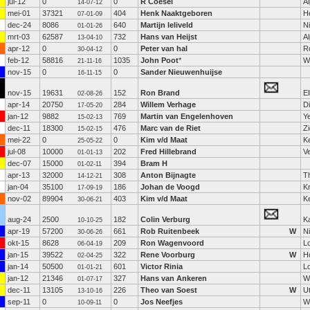
jul-12
0
0
R Coesel
Al
14-07-12
mei-01
37321
404
Henk Naaktgeboren
H
07-01-09
dec-24
8086
640
Martijn leliveld
N
01-01-26
mrt-03
62587
732
Hans van Heijst
Al
13-04-10
apr-12
0
0
Peter van hal
R
30-04-12
feb-12
58816
1035
John Poot
*
W
21-11-16
nov-15
0
0
Sander Nieuwenhuijse
16-11-15
nov-15
19631
152
Ron Brand
El
02-08-26
apr-14
20750
284
Willem Verhage
D
17-05-20
jan-12
9882
769
Martin van Engelenhoven
Y
15-02-13
dec-11
18300
476
Marc van de Riet
Zi
15-02-15
mei-22
0
0
Kim v/d Maat
K
25-05-22
jul-08
10000
202
Fred Hillebrand
V
01-01-13
dec-07
15000
394
Bram H
01-02-11
apr-13
32000
308
Anton Bijnagte
T
14-12-21
jan-04
35100
186
Johan de Voogd
K
17-09-19
nov-02
89904
403
Kim v/d Maat
K
30-06-21
aug-24
2500
182
Colin Verburg
Ka
10-10-25
apr-19
57200
661
Rob Ruitenbeek
W
N
30-06-26
okt-15
8628
209
Ron Wagenvoord
L
06-04-19
jan-15
39522
322
Rene Voorburg
W
H
02-04-25
jan-14
50500
601
Victor Rinia
L
01-01-21
jan-12
21346
327
Hans van Ankeren
Wi
01-07-17
dec-11
13105
226
Theo van Soest
W
U
13-10-16
sep-11
0
0
Jos Neefjes
W
10-09-11