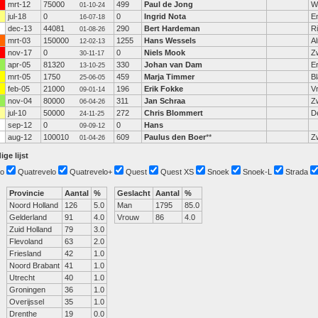
mrt-12
75000
499
Paul de Jong
W
01-10-24
jul-18
0
0
Ingrid Nota
E
16-07-18
dec-13
44081
290
Bert Hardeman
R
01-08-26
mrt-03
150000
1255
Hans Wessels
A
12-02-13
nov-17
0
0
Niels Mook
Z
30-11-17
apr-05
81320
330
Johan van Dam
E
13-10-25
mrt-05
1750
459
Marja Timmer
B
25-06-05
feb-05
21000
196
Erik Fokke
V
09-01-14
nov-04
80000
311
Jan Schraa
Zw
06-04-26
jul-10
50000
272
Chris Blommert
D
24-11-25
sep-12
0
0
Hans
09-09-12
aug-12
100010
609
Paulus den Boer
**
Z
01-04-26
ige lijst
o
Quatrevelo
Quatrevelo+
Quest
Quest XS
Snoek
Snoek-L
Strada
Provincie
Aantal
%
Geslacht
Aantal
%
Noord Holland
126
5.0
Man
1795
85.0
Gelderland
91
4.0
Vrouw
86
4.0
Zuid Holland
79
3.0
Flevoland
63
2.0
Friesland
42
1.0
Noord Brabant
41
1.0
Utrecht
40
1.0
Groningen
36
1.0
Overijssel
35
1.0
Drenthe
19
0.0