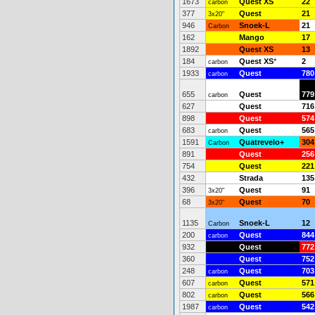
1673
Quest XS
22
carbon
377
Quest
21
3x20"
946
Snoek-L
21
Carbon
162
Mango
17
1892
Quest XS
13
184
Quest XS
*
2
carbon
1933
Quest
780
carbon
655
Quest
779
carbon
627
Quest
716
898
Quest
574
683
Quest
565
carbon
1591
Quatrevelo+
304
Carbon
891
Quest
256
754
Quest
221
432
Strada
135
396
Quest
91
3x20"
68
Quest
70
3x20"
1135
Snoek-L
12
Carbon
200
Quest
844
carbon
932
Quest
772
360
Quest
752
248
Quest
703
carbon
607
Quest
571
carbon
802
Quest
566
carbon
1987
Quest
542
carbon