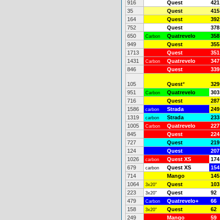
916
Quest
421
35
Quest
415
164
Quest
392
752
Quest
378
650
Quatrevelo
358
Carbon
949
Quest
355
1713
Quest
351
1431
Quatrevelo
347
Carbon
846
Quest
339
105
Quest
*
329
951
Quatrevelo
303
Carbon
716
Quest
287
1586
Strada
249
carbon
1319
Strada
233
carbon
1005
Quatrevelo
227
Carbon
845
Quest
224
727
Quest
219
124
Quest
207
1026
Quest XS
174
carbon
679
Quest XS
154
carbon
714
Mango
145
1064
Quest
103
3x20"
223
Quest
92
3x20"
479
Quatrevelo+
66
Carbon
158
Quest
62
3x20"
249
Mango
59