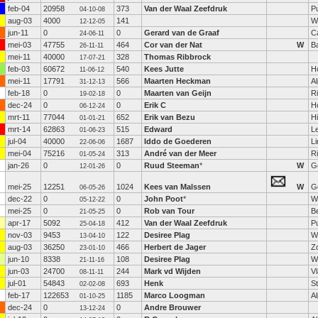
feb-04
20958
373
Van der Waal Zeefdruk
P
04-10-08
aug-03
4000
141
W
12-12-05
jun-11
0
0
Gerard van de Graaf
Ca
24-06-11
mei-03
47755
464
Cor van der Nat
W
B
26-11-11
mei-11
40000
328
Thomas Ribbrock
17-07-21
feb-03
60672
540
Kees Jutte
H
11-06-12
mei-11
17791
566
Maarten Heckman
Al
31-12-13
feb-18
0
0
Maarten van Geijn
R
19-02-18
dec-24
0
0
Erik C
He
06-12-24
mrt-11
77044
652
Erik van Bezu
H
01-01-21
mrt-14
62863
515
Edward
L
01-06-23
jul-04
40000
1687
Iddo de Goederen
L
22-06-06
mei-04
75216
313
André van der Meer
Ri
01-05-24
jan-26
0
0
Ruud Steeman
*
W
G
12-01-26
mei-25
12251
1024
Kees van Malssen
W
G
06-05-26
dec-22
0
0
John Poot
*
W
05-12-22
mei-25
0
0
Rob van Tour
B
21-05-25
apr-17
5092
412
Van der Waal Zeefdruk
P
25-04-18
nov-03
9453
122
Desiree Plag
W
13-04-10
aug-03
36250
466
Herbert de Jager
Z
23-01-10
jun-10
8338
108
Desiree Plag
W
21-11-16
jun-03
24700
244
Mark vd Wijden
V
08-11-11
jul-01
54843
693
Henk
S
02-02-08
feb-17
122653
1185
Marco Loogman
Al
01-10-25
dec-24
0
0
Andre Brouwer
13-12-24