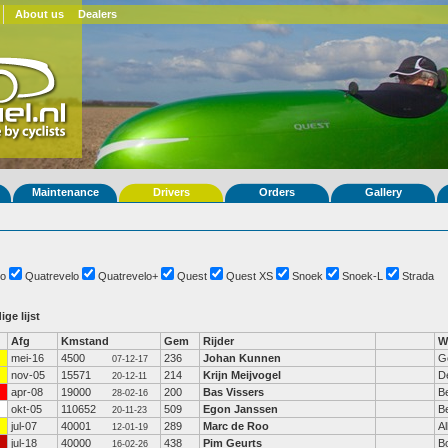
About us
Dealers
Maintenance
Drivers
Orders
Gallery
o
Quatrevelo
Quatrevelo+
Quest
Quest XS
Snoek
Snoek-L
Strada
ige lijst
Afg
Kmstand
Gem
Rijder
W
mei-16
4500
236
Johan Kunnen
G
07-12-17
nov-05
15571
214
Krijn Meijvogel
De
20-12-11
apr-08
19000
200
Bas Vissers
Be
28-02-16
okt-05
110652
509
Egon Janssen
Be
20-11-23
jul-07
40001
289
Marc de Roo
A
12-01-19
jul-18
40000
438
Pim Geurts
B
16-02-26