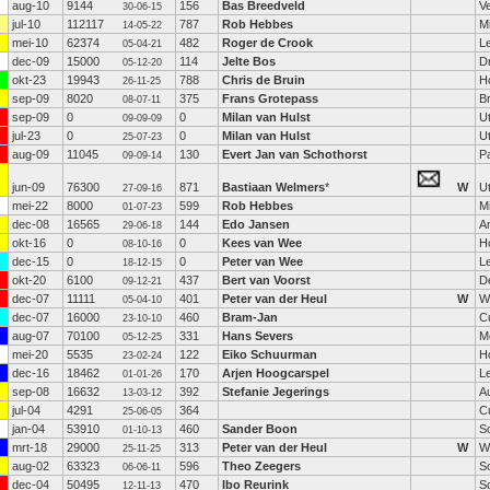
aug-10
9144
156
Bas Breedveld
V
30-06-15
jul-10
112117
787
Rob Hebbes
Mi
14-05-22
mei-10
62374
482
Roger de Crook
L
05-04-21
dec-09
15000
114
Jelte Bos
D
05-12-20
okt-23
19943
788
Chris de Bruin
H
26-11-25
sep-09
8020
375
Frans Grotepass
B
08-07-11
sep-09
0
0
Milan van Hulst
U
09-09-09
jul-23
0
0
Milan van Hulst
U
25-07-23
aug-09
11045
130
Evert Jan van Schothorst
P
09-09-14
jun-09
76300
871
Bastiaan Welmers
*
W
U
27-09-16
mei-22
8000
599
Rob Hebbes
Mi
01-07-23
dec-08
16565
144
Edo Jansen
A
29-06-18
okt-16
0
0
Kees van Wee
H
08-10-16
dec-15
0
0
Peter van Wee
L
18-12-15
okt-20
6100
437
Bert van Voorst
D
09-12-21
dec-07
11111
401
Peter van der Heul
W
W
05-04-10
dec-07
16000
460
Bram-Jan
C
23-10-10
aug-07
70100
331
Hans Severs
M
05-12-25
mei-20
5535
122
Eiko Schuurman
H
23-02-24
dec-16
18462
170
Arjen Hoogcarspel
L
01-01-26
sep-08
16632
392
Stefanie Jegerings
Au
13-03-12
jul-04
4291
364
C
25-06-05
jan-04
53910
460
Sander Boon
S
01-10-13
mrt-18
29000
313
Peter van der Heul
W
W
25-11-25
aug-02
63323
596
Theo Zeegers
S
06-06-11
dec-04
50495
470
Ibo Reurink
S
12-11-13