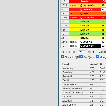
112
Strada
106
1313
Quatrevelo
95
Carbon
302
Quest XS
91
12
Quest
75
3x20"
2095
Quatrevelo
71
Carbon
84
Mango
70
1179
Mango
68
616
Mango
66
89
Mango
58
257
Strada
33
1346
Quest XS
30
carbon
49
Quest XS
**
12
carbon
<<
<
>
>>
volled
Bluevelo QB
DuoQuest
Mang
Land
Aantal
%
Nederland
765
36.0
Duitsland
481
22.0
Frankrijk
208
9.0
België
135
6.0
Denemarken
89
4.0
Verenigde Staten
88
4.0
Verenigd Koninkrijk
58
2.0
Finland
41
1.0
Zweden
35
1.0
Zwitserland
28
1.0