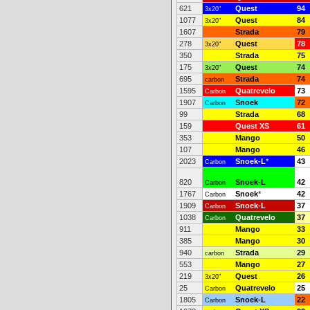
621
Quest
94
3x20"
1077
Quest
84
3x20"
1607
Strada
79
278
Quest
78
3x20"
350
Strada
75
175
Quest
74
3x20"
695
Strada
74
carbon
1595
Quatrevelo
73
Carbon
1907
Snoek
72
Carbon
99
Strada
68
159
Quest XS
61
353
Mango
50
107
Mango
46
2023
Snoek-L
*
43
Carbon
820
Snoek-L
42
Carbon
1767
Snoek
*
42
Carbon
1909
Snoek-L
37
Carbon
1038
Quatrevelo
37
Carbon
911
Mango
33
385
Mango
30
940
Strada
29
carbon
553
Mango
27
219
Quest
26
3x20"
25
Quatrevelo
25
Carbon
1805
Snoek-L
22
Carbon