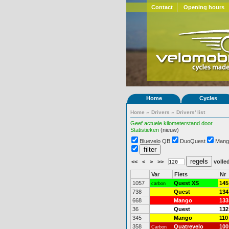
Contact
Opening hours
Home
Cycles
Home
»
Drivers
»
Drivers' list
Geef actuele kilometerstand door
Statistieken
(nieuw)
Bluevelo QB
DuoQuest
Mang
<<
<
>
>>
volled
Var
Fiets
Nr
1057
Quest XS
145
carbon
738
Quest
134
668
Mango
133
36
Quest
132
345
Mango
110
358
Quatrevelo
100
Carbon