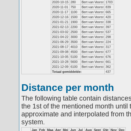
2020-10-15
280
Bert van Voorst
1703
2020-11-01
750
Bert van Voorst
839
2020-11-17
1100
Bert van Voorst
665
2020-12-16
1500
Bert van Voorst
420
2021-01-21
1900
Bert van Voorst
338
2021-02-13
2200
Bert van Voorst
397
2021-03-02
2500
Bert van Voorst
537
2021-04-22
3000
Bert van Voorst
298
2021-06-29
3500
Bert van Voorst
224
2021-08-17
4010
Bert van Voorst
317
2021-09-08
4500
Bert van Voorst
677
2021-10-05
5100
Bert van Voorst
676
2021-10-28
5600
Bert van Voorst
661
2021-12-09
6100
Bert van Voorst
362
Totaal gemiddelde:
437
Distance per month
The following table contain distances
the 1st of the mentioned month until 
approximate and interpolated from th
system.
Jan
Feb
Maa
Apr
Mei
Jun
Jul
Aug
Sept
Okt
Nov
Dec