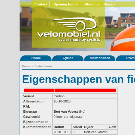
Contact
Opening hours
About us
Dealers
Home
Cycles
Maintenance
Drive
Home
»
Statistieken
Eigenschappen van fi
Variant
Carbon
Afleverdatum
10-10-2020
RAL
Eigenaar
Bert van Voorst
(NL)
Gewisseld
0 keer van eigenaar
Bijzonderheden
Kilometerstanden
Datum
Stand
Rijder
Gem
2020-10-10
0
Bert van Voorst
-