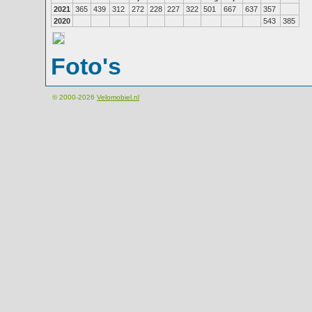
2021
365
439
312
272
228
227
322
501
667
637
357
2020
543
385
Foto's
© 2000-2026
Velomobiel.nl