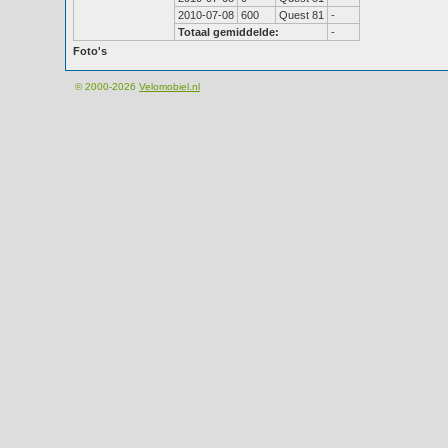
2010-07-08
600
Quest 81
-
Totaal gemiddelde:
-
Foto's
© 2000-2026
Velomobiel.nl