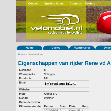
Contact
Opening hours
About us
Dealers
Home
Cycles
Maintenance
Drive
Home
»
Statistieken
Eigenschappen van rijder Rene vd A
Geslacht
M
Woonplaats
Schagen
Provincie
NH
Email
Website
Fiets
Quest 670
Gehad
0 fietsen
Bijzonderheden
Kilometerstanden
Datum
Stand
Fiets
Gem
2010-07-08
0
Quest 81
-